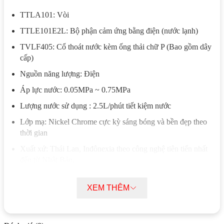
TTLA101: Vòi
TTLE101E2L: Bộ phận cảm ứng bằng điện (nước lạnh)
TVLF405: Cổ thoát nước kèm ống thải chữ P (Bao gồm dây
cấp)
Nguồn năng lượng: Điện
Áp lực nước: 0.05MPa ~ 0.75MPa
Lượng nước sử dụng : 2.5L/phút tiết kiệm nước
Lớp mạ: Nickel Chrome cực kỳ sáng bóng và bền đẹp theo
thời gian
Xuất xứ: Thái Lan, Inđônexia theo công nghệ tiên tiến nhất
đến từ Nhật Bản.
Xem các loại vòi cảm ứng ToTo tại:
XEM THÊM
https://kimquoctien.com/voi-cam-ung-toto
Tính năng vòi tự động TOTO