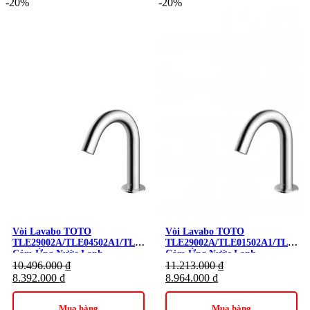
-20%
-20%
với giá phải chăng.
Bạn còn chần chờ gì nữa mà không liên hệ ngay với chúng tôi
qua hotline 091.9999.516 or 098.6666.516
Tham khảo các sản phẩm khác tại Kim Quốc Tiến:
Vòi cảm
ứng TOTO
,
Vòi nước cảm ứng
Trọn bọ thiết bị vệ sinh toto tại:
https://kimquoctien.com/thiet-bi-ve-sinh-toto
Vòi Lavabo TOTO
Vòi Lavabo TOTO
TLE29002A/TLE04502A1/TLN01102A
TLE29002A/TLE01502A1/TLN011
701A
Cảm Ứng Nước Lạnh
Cảm Ứng Nước Lạnh
10.496.000
₫
11.213.000
₫
8.392.000
₫
8.964.000
₫
Mua hàng
Mua hàng