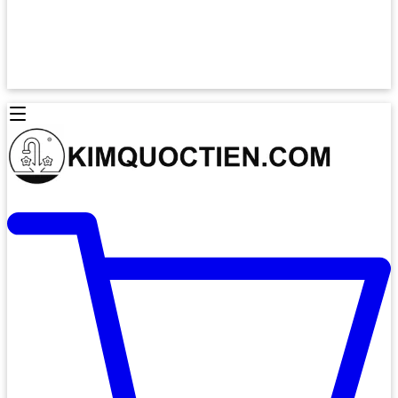
Lò Nướng Âm Tủ
Lò Nướng Bosch
Lò Nướng Độc lập
Lò Nướng Hafele
Thiết Bị Vệ Sinh
Máy Hút Mùi
Thiết Bị Vệ Sinh INAX
Máy Hút Khử Mùi Classic
Thiết Bị Vệ Sinh TOTO
Máy Hút Khử Mùi Đảo
Thiết Bị Vệ Sinh Cotto
Máy Hút Mùi Áp Tường
Thiết Bị Vệ Sinh CAESAR
Máy Hút Mùi Âm Trần
Thiết Bị Vệ Sinh American Standard
Máy Rửa Chén Bát
Thiết Bị Vệ Sinh BELLO
Máy Rửa Chén Âm Toàn Phần
Thiết Bị Vệ Sinh VIGLACERA
Máy Rửa Chén Bát 12 Bộ
Thiết Bị Vệ Sinh THIÊN THANH
Máy Rửa Chén Bát Bán Âm
Thiết Bị Bếp