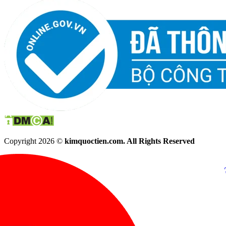
Copyright 2026 ©
kimquoctien.com. All Rights Reserved
Chat Facebook
Chat Zalo
(8h00 - 21h30)
(8h00 - 21h3