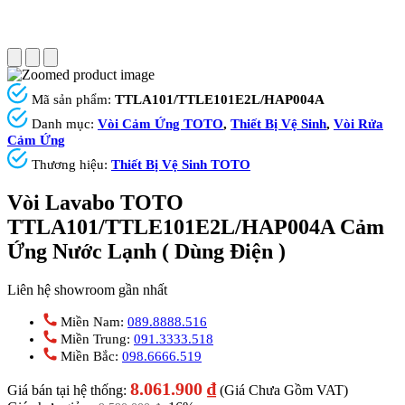
Mã sản phẩm:
TTLA101/TTLE101E2L/HAP004A
Danh mục:
Vòi Cảm Ứng TOTO
,
Thiết Bị Vệ Sinh
,
Vòi Rửa
Cảm Ứng
Thương hiệu:
Thiết Bị Vệ Sinh TOTO
Vòi Lavabo TOTO
TTLA101/TTLE101E2L/HAP004A Cảm
Ứng Nước Lạnh ( Dùng Điện )
Liên hệ showroom gần nhất
Miền Nam:
089.8888.516
Miền Trung:
091.3333.518
Miền Bắc:
098.6666.519
8.061.900
₫
Giá bán tại hệ thống:
(Giá Chưa Gồm VAT)