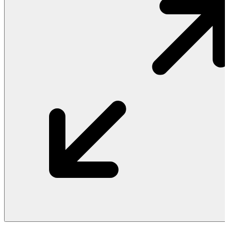
Vật Liệu Nước
Thiết Bị Nước STIEBEL ELTRON
Thiết Bị Nước ARISTON
Thiết Bị Nước TÂN Á ĐẠI THÀNH