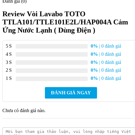
Đánh giá (0)
TTLA101/TTLE101E2L/TVLF405
Review Vòi Lavabo TOTO
Tiện nghi, dễ sử dụng. Vòi cảm ứng tự động hạn chế lãng
TTLA101/TTLE101E2L/HAP004A Cảm
phí nước.
Ứng Nước Lạnh ( Dùng Điện )
Thiết kế an toàn, phổ biến, dễ dàng lắp đặt
Sử dụng nước một cách khoa học, thân thiện môi trường
5
0%
| 0 đánh giá
Phù hợp sử dụng nơi công cộng và trong gia đình
4
0%
| 0 đánh giá
Lớp mạ bền vững với thời gian
3
0%
| 0 đánh giá
2
0%
| 0 đánh giá
Bạn nên sử dụng 1 chiếc khăn bông để dễ dàng lau sạch vòi
cảm ứng sau thời gian sử dụng.
1
0%
| 0 đánh giá
Bản vẽ kỹ thuật vòi nước TOTO TTLA101
ĐÁNH GIÁ NGAY
TTLE101E2L
Chưa có đánh giá nào.