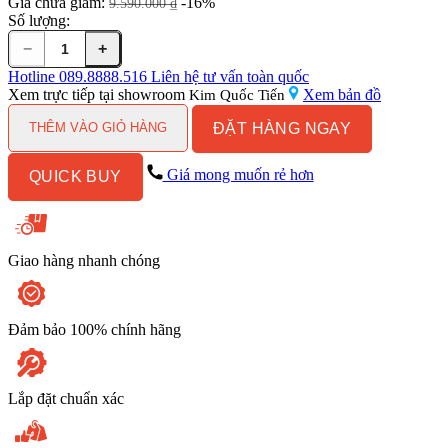
Giá chưa giảm:
-16%
9.590.000
₫
Số lượng:
−
+
Vòi
Lavabo
Hotline
089.8888.516
Liên hệ tư vấn toàn quốc
TOTO
Xem trực tiếp tại showroom
Xem bản đồ
Kim Quốc Tiến
TTLA101/TTLE101E2L/HAP004A
ĐẶT HÀNG NGAY
Cảm
THÊM VÀO GIỎ HÀNG
Ứng
Nước
Giá mong muốn rẻ hơn
QUICK BUY
Lạnh
(
Dùng
Điện
)
Giao hàng nhanh chóng
số
lượng
Đảm bảo 100% chính hãng
Lắp đặt chuẩn xác