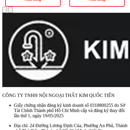
CÔNG TY TNHH NỘI NGOẠI THẤT KIM QUỐC TIẾN
Giấy chứng nhận đăng ký kinh doanh số 0318800255 do Sở
Tài Chính Thành phố Hồ Chí Minh cấp và đăng ký thay đổi
lần thứ 1, ngày 19/05/2025
Địa chỉ: 24 Đường Lương Định Của, Phường An Phú, Thành