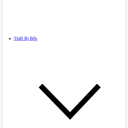
Thiết Bị Bếp
Bồn Cầu
Bồn cầu TOTO
Bồn cầu INAX
Bồn Cầu Thông Minh
Bồn Cầu 1 Khối
Bồn Cầu 2 Khối
Bồn Cầu Trẻ Em
Bồn cầu AMERICAN STANDARD
Bồn cầu CAESAR
Bồn Cầu COTTO