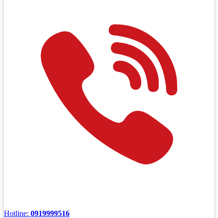
Hotline:
0919999516