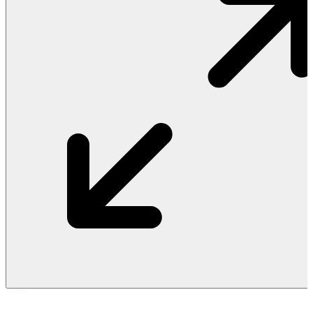
Vật Liệu Nước
Thiết Bị Nước STIEBEL ELTRON
Thiết Bị Nước ARISTON
Thiết Bị Nước TÂN Á ĐẠI THÀNH