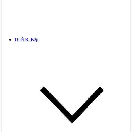
Thiết Bị Bếp
Bồn Cầu
Bồn cầu TOTO
Bồn cầu INAX
Bồn Cầu Thông Minh
Bồn Cầu 1 Khối
Bồn Cầu 2 Khối
Bồn Cầu Trẻ Em
Bồn cầu AMERICAN STANDARD
Bồn cầu CAESAR
Bồn Cầu COTTO