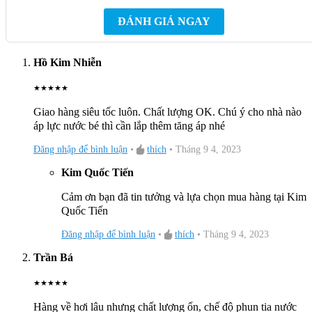
ĐÁNH GIÁ NGAY
Hồ Kim Nhiễn
★
★
★
★
★
Giao hàng siêu tốc luôn. Chất lượng OK. Chú ý cho nhà nào
áp lực nước bé thì cần lắp thêm tăng áp nhé
Đăng nhập để bình luận
•
thích
•
Tháng 9 4, 2023
Kim Quốc Tiến
Cảm ơn bạn đã tin tưởng và lựa chọn mua hàng tại Kim
Thông số cơ bản của Vòi Lavabo TOTO
Quốc Tiến
TLG04101B#PBR Lạnh
Đăng nhập để bình luận
•
thích
•
Tháng 9 4, 2023
Thiết kế: Sang trọng, hiện đại
Trần Bá
Lớp mạ bền vững với thời gian
★
★
★
★
★
Loại : Tay vặn
Hàng về hơi lâu nhưng chất lượng ổn, chế độ phun tia nước