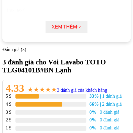
[/ux_text]
[/col]
XEM THÊM
[/row]
Được thiết kế để đáp ứng nhu cầu sử dụng trong phòng tắm,
Đánh giá (3)
Vòi Lavabo TOTO TLG04101B#PBR Lạnh
có chất lượng
đáng tin cậy và tính năng tiên tiến, đem lại trải nghiệm sử dụng
3 đánh giá cho
Vòi Lavabo TOTO
tốt nhất cho người dùng.
TLG04101B#BN Lạnh
4.33
★
★
★
★
★
3
đánh giá của khách hàng
5
33%
| 1 đánh giá
4
66%
| 2 đánh giá
3
0%
| 0 đánh giá
2
0%
| 0 đánh giá
1
0%
| 0 đánh giá