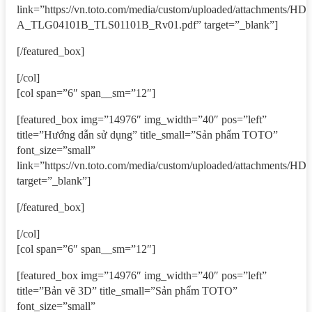
link=”https://vn.toto.com/media/custom/uploaded/attachment
A_TLG04101B_TLS01101B_Rv01.pdf” target=”_blank”]
[/featured_box]
[/col]
[col span=”6″ span__sm=”12″]
[featured_box img=”14976″ img_width=”40″ pos=”left”
title=”Hướng dẫn sử dụng” title_small=”Sản phẩm TOTO”
font_size=”small”
link=”https://vn.toto.com/media/custom/uploaded/attachm
target=”_blank”]
[/featured_box]
[/col]
[col span=”6″ span__sm=”12″]
[featured_box img=”14976″ img_width=”40″ pos=”left”
title=”Bản vẽ 3D” title_small=”Sản phẩm TOTO”
font_size=”small”