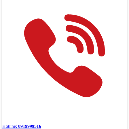
Hotline:
0919999516