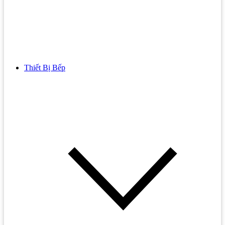
Thiết Bị Bếp
Bồn Cầu
Bồn cầu TOTO
Bồn cầu INAX
Bồn Cầu Thông Minh
Bồn Cầu 1 Khối
Bồn Cầu 2 Khối
Bồn Cầu Trẻ Em
Bồn cầu AMERICAN STANDARD
Bồn cầu CAESAR
Bồn Cầu COTTO