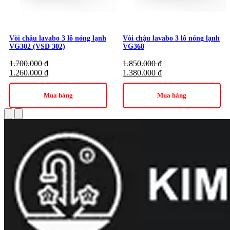
Vòi chậu lavabo 3 lỗ nóng lạnh
Vòi chậu lavabo 3 lỗ nóng lạnh
VG302 (VSD 302)
VG368
1.700.000
₫
1.850.000
₫
1.260.000
₫
1.380.000
₫
Mua hàng
Mua hàng