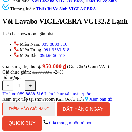
Danh mục:
Vòi Lavabo VIGLACERA
,
Thiết Bị Vệ Sinh
Thương hiệu:
Thiết Bị Vệ Sinh VIGLACERA
Vòi Lavabo VIGLACERA VG132.2 Lạnh
Liên hệ showroom gần nhất
Miền Nam:
089.8888.516
Miền Trung:
091.3333.518
Miền Bắc:
098.6666.519
950.000
₫
Giá bán tại hệ thống:
(Giá Chưa Gồm VAT)
Giá chưa giảm:
-24%
1.250.000
₫
Số lượng:
−
+
Vòi
Lavabo
Hotline
089.8888.516
Liên hệ tư vấn toàn quốc
VIGLACERA
Xem trực tiếp tại showroom
Xem bản đồ
Kim Quốc Tiến
VG132.2
ĐẶT HÀNG NGAY
Lạnh
THÊM VÀO GIỎ HÀNG
số
lượng
Giá mong muốn rẻ hơn
QUICK BUY