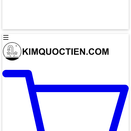
Lò Nướng Âm Tủ
Lò Nướng Bosch
Lò Nướng Độc lập
Lò Nướng Hafele
Thiết Bị Vệ Sinh
Máy Hút Mùi
Thiết Bị Vệ Sinh INAX
Máy Hút Khử Mùi Classic
Thiết Bị Vệ Sinh TOTO
Máy Hút Khử Mùi Đảo
Thiết Bị Vệ Sinh Cotto
Máy Hút Mùi Áp Tường
Thiết Bị Vệ Sinh CAESAR
Máy Hút Mùi Âm Trần
Thiết Bị Vệ Sinh American Standard
Máy Rửa Chén Bát
Thiết Bị Vệ Sinh BELLO
Máy Rửa Chén Âm Toàn Phần
Thiết Bị Vệ Sinh VIGLACERA
Máy Rửa Chén Bát 12 Bộ
Thiết Bị Vệ Sinh THIÊN THANH
Máy Rửa Chén Bát Bán Âm
Thiết Bị Bếp