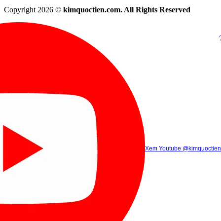
Copyright 2026 ©
kimquoctien.com. All Rights Reserved
Chat Facebook
Chat Zalo
(8h00 - 21h30)
(8h00 - 21h3
Xem Tik Tok
Xem Youtube
Gọi điện
@kimquoctienoffi
(8h00 - 21h30)
@kimquoctien