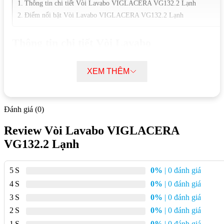
Thông tin chi tiết Vòi Lavabo VIGLACERA VG132.2 Lạnh
Điểm nổi bật Vòi Lavabo VIGLACERA VG132.2 Lạnh
Thông tin chi tiết Vòi Lavabo
VIGLACERA VG132.2 Lạnh
XEM THÊM
Mã sản phẩm:
VG132.2
Chất liệu:
Đồng thau
Đánh giá (0)
Lớp mạ:
Crom
Công nghệ:
Italia
Review Vòi Lavabo VIGLACERA
VG132.2 Lạnh
Xuất xứ:
Việt Nam
Bảo hành:
2 năm
5
0%
| 0 đánh giá
Điểm nổi bật Vòi Lavabo VIGLACERA
4
0%
| 0 đánh giá
VG132.2 Lạnh
3
0%
| 0 đánh giá
2
0%
| 0 đánh giá
Thiết kế hiện đại, sang trọng:
Vòi lavabo có kiểu dáng
1
0%
| 0 đánh giá