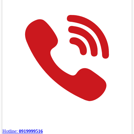
Hotline:
0919999516