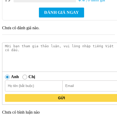
thanh mảnh, đường nét tinh tế, phù hợp với mọi phong cách
nội thất.
ĐÁNH GIÁ NGAY
Chất liệu cao cấp:
Vòi được làm từ đồng thau mạ crom
sáng bóng, bền bỉ, chống gỉ sét và ăn mòn hiệu quả.
Chưa có đánh giá nào.
Lớp mạ crom dày dặn:
Giúp bề mặt vòi luôn sáng bóng,
dễ dàng vệ sinh.
Công nghệ Italia:
Vòi được sản xuất theo công nghệ tiên
tiến của Italia, đảm bảo chất lượng và độ bền cao.
Chế độ nước lạnh:
Vòi chỉ cung cấp nước lạnh, phù hợp
với nhu cầu sử dụng thông thường.
Dễ dàng sử dụng:
Vòi có cấu tạo đơn giản, dễ dàng thao
Anh
Chị
tác và điều chỉnh lượng nước.
Tiết kiệm nước:
Vòi được trang bị công nghệ van đĩa tiên
tiến, giúp tiết kiệm nước hiệu quả.
GỬI
Giá cả hợp lý:
Vòi có giá thành cạnh tranh, phù hợp với
mọi đối tượng khách hàng.
Chưa có bình luận nào