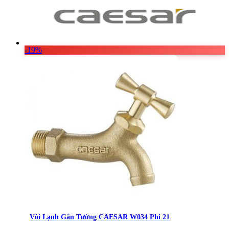
Vật Liệu Nước
Thiết Bị Nước STIEBEL ELTRON
Thiết Bị Nước ARISTON
-19%
Thiết Bị Nước TÂN Á ĐẠI THÀNH
Vòi Lạnh Gắn Tường CAESAR W034 Phi 21