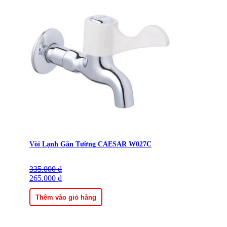
Vòi Lạnh Gắn Tường CAESAR W027C
335.000
Giá
Giá
₫
gốc
265.000
hiện
₫
là:
tại
335.000 ₫.
là:
Thêm vào giỏ hàng
265.000 ₫.