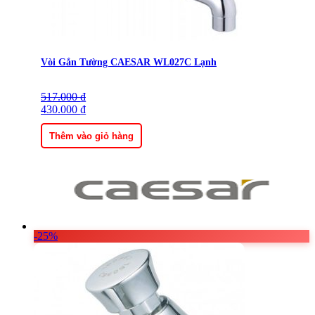
Vòi Gắn Tường CAESAR WL027C Lạnh
517.000
Giá
Giá
₫
gốc
430.000
hiện
₫
là:
tại
517.000 ₫.
là:
Thêm vào giỏ hàng
430.000 ₫.
-25%