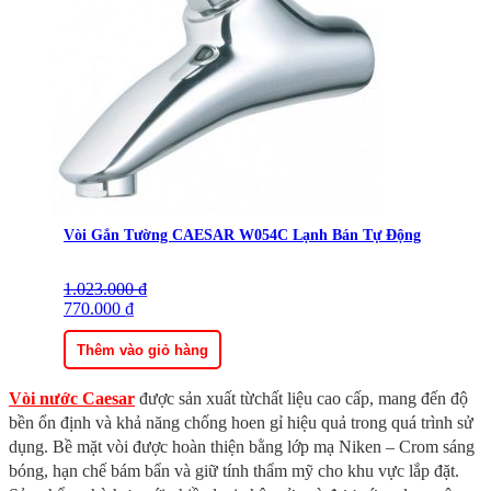
Vòi Gắn Tường CAESAR W054C Lạnh Bán Tự Động
1.023.000
Giá
Giá
₫
gốc
770.000
hiện
₫
là:
tại
1.023.000 ₫.
là:
Thêm vào giỏ hàng
770.000 ₫.
Vòi nước Caesar
được sản xuất từchất liệu cao cấp, mang đến độ
bền ổn định và khả năng chống hoen gỉ hiệu quả trong quá trình sử
dụng. Bề mặt vòi được hoàn thiện bằng lớp mạ Niken – Crom sáng
bóng, hạn chế bám bẩn và giữ tính thẩm mỹ cho khu vực lắp đặt.