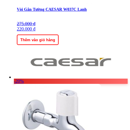
Vòi Gắn Tường CAESAR W037C Lạnh
275.000
Giá
Giá
₫
gốc
220.000
hiện
₫
là:
tại
275.000 ₫.
là:
Thêm vào giỏ hàng
220.000 ₫.
-20%