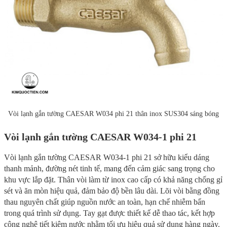
Vòi lạnh gắn tường CAESAR W034 phi 21 thân inox SUS304 sáng bóng
Vòi lạnh gắn tường CAESAR W034-1 phi 21
Vòi lạnh gắn tường CAESAR W034-1 phi 21 sở hữu kiểu dáng
thanh mảnh, đường nét tinh tế, mang đến cảm giác sang trọng cho
khu vực lắp đặt. Thân vòi làm từ inox cao cấp có khả năng chống gỉ
sét và ăn mòn hiệu quả, đảm bảo độ bền lâu dài. Lõi vòi bằng đồng
thau nguyên chất giúp nguồn nước an toàn, hạn chế nhiễm bẩn
trong quá trình sử dụng. Tay gạt được thiết kế dễ thao tác, kết hợp
công nghệ tiết kiệm nước nhằm tối ưu hiệu quả sử dụng hàng ngày.