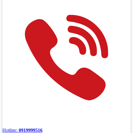
Hotline:
0919999516