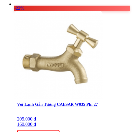
-22%
Vòi Lạnh Gắn Tường CAESAR W035 Phi 27
205.000
Giá
Giá
₫
gốc
160.000
hiện
₫
là:
tại