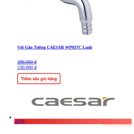
Vòi Gắn Tường CAESAR WP037C Lạnh
286.000
Giá
Giá
₫
gốc
230.000
hiện
₫
là:
tại
286.000 ₫.
là:
Thêm vào giỏ hàng
230.000 ₫.
-21%