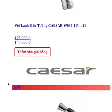
Vòi Lạnh Gắn Tường CAESAR W034-1 Phi 21
176.000
Giá
Giá
₫
gốc
145.000
hiện
₫
là:
tại
176.000 ₫.
là:
Thêm vào giỏ hàng
145.000 ₫.
-18%