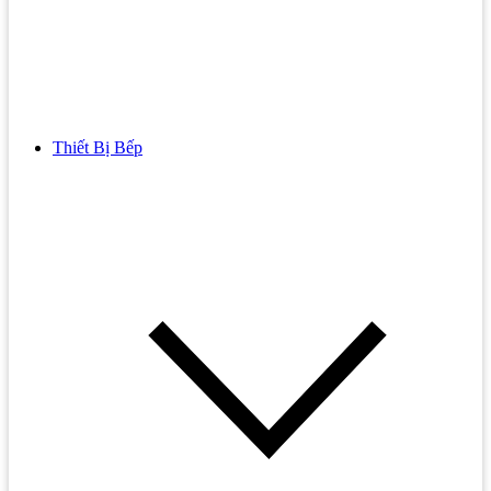
Thiết Bị Bếp
Bồn Cầu
Bồn cầu TOTO
Bồn cầu INAX
Bồn Cầu Thông Minh
Bồn Cầu 1 Khối
Bồn Cầu 2 Khối
Bồn Cầu Trẻ Em
Bồn cầu AMERICAN STANDARD
Bồn cầu CAESAR
Bồn Cầu COTTO