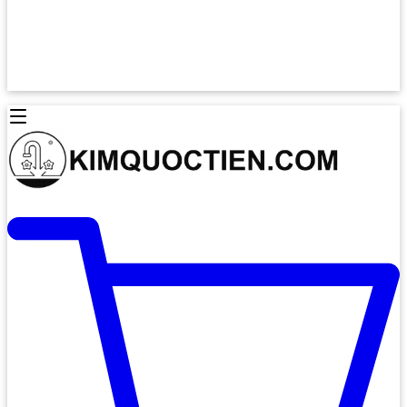
Lò Nướng Âm Tủ
Lò Nướng Bosch
Lò Nướng Độc lập
Lò Nướng Hafele
Thiết Bị Vệ Sinh
Máy Hút Mùi
Thiết Bị Vệ Sinh INAX
Máy Hút Khử Mùi Classic
Thiết Bị Vệ Sinh TOTO
Máy Hút Khử Mùi Đảo
Thiết Bị Vệ Sinh Cotto
Máy Hút Mùi Áp Tường
Thiết Bị Vệ Sinh CAESAR
Máy Hút Mùi Âm Trần
Thiết Bị Vệ Sinh American Standard
Máy Rửa Chén Bát
Thiết Bị Vệ Sinh BELLO
Máy Rửa Chén Âm Toàn Phần
Thiết Bị Vệ Sinh VIGLACERA
Máy Rửa Chén Bát 12 Bộ
Thiết Bị Vệ Sinh THIÊN THANH
Máy Rửa Chén Bát Bán Âm
Thiết Bị Bếp