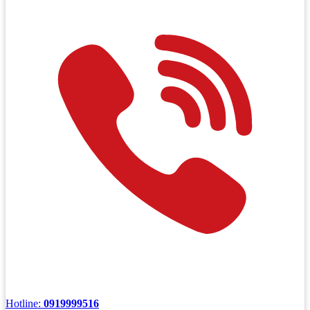
Hotline:
0919999516