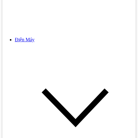
Gương Phòng Tắm
Bếp Hồng Ngoại Đôi
Kệ Kính
Bếp Hồng Ngoại Malloca
Lô Giấy
Bếp Hồng Ngoại Teka
Máy Sấy Tay
Bếp Gas
Điện Máy
Phụ Kiện Tủ Quần Áo GARIS
Vòi Sen Tắm
Bếp Gas 3 Vùng Nấu
Phụ Kiện Tủ Bếp Trên GARIS
Vòi Sen Lạnh
Bếp Gas 4 Vùng Nấu
Phụ Kiện Tủ Bếp Dưới GARIS
Vòi Sen Nhiệt Độ
Bếp Gas Âm
Phụ Kiện Tủ Bếp Khác GARIS
Vòi Sen Nóng Lạnh
Bếp Gas Bosch
Vòi Sen Tắm Âm Tường
Bếp Gas Cata
Vòi Sen Cây
Bếp Gas Đôi
Vòi Sen Cây INAX
Bếp Gas Đơn
Vòi Sen Cây TOTO
Bếp Gas Electrolux
Sen Cây Nhiệt Độ
Bếp gas Kaff