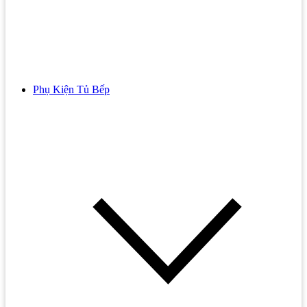
Lavabo Treo Tường
Bếp Từ Đơn
Tủ Lavabo
Bếp Từ Electrolux
Bồn Tiểu Nam Nữ
Bếp Từ Eurosun
Bồn Tiểu Cảm Ứng
Bếp Từ Junger
Phụ Kiện Tủ Bếp
Bồn Nước
Bồn Tiểu Đặt Sàn
Bếp Từ Kaff
Năng Lượng Mặt Trời
Bồn Tiểu Nữ
Bếp Từ Malloca
Máy Lọc Nước
Bồn Tiểu Treo Tường
Bếp Từ Teka
Máy Nước Nóng
Vòi Lavabo
Bếp Hồng Ngoại
Vòi Gắn Tường
Bếp Hồng Ngoại 3 Vùng Nấu
Vòi Lavabo Âm Tường
Bếp Hồng Ngoại 4 Vùng Nấu
Vòi Xả Lạnh
Bếp Hồng Ngoại Bosch
Vòi Rửa Cảm Ứng
Bếp Hồng Ngoại Cata
Phụ Kiện Nhà Tắm
Bếp Hồng Ngoại Chefs