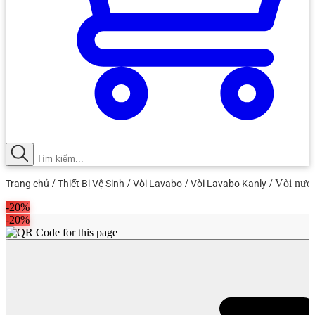
Máy Rửa Chén Bát Độc Lập
Thiết Bị Nhà Bếp BOSCH
Vòi Rửa Chén
Thiết Bị Nhà Bếp HAFELE
Vòi Rửa Chén KONOX
Thiết Bị Nhà Bếp JUNGER
Vòi Rửa Chén Dây Rút
Thiết Bị Nhà Bếp MALLOCA
Vòi Rửa Chén INAX
Thiết Bị Nhà Bếp KAFF
Vòi Rửa Chén Kluger
Thiết Bị Nhà Bếp ELECTROLUX
Gia Dụng
Thiết Bị Nhà Bếp CATA
Lò Hấp
Thiết Bị Nhà Bếp EUROSUN
/
/
/
/
Vòi nướ
Trang chủ
Thiết Bị Vệ Sinh
Vòi Lavabo
Vòi Lavabo Kanly
Phụ Kiện Tủ Bếp
Thiết Bị Nhà Bếp DMESTIK
-20%
Tủ Rượu
-20%
Thiết Bị Nhà Bếp Chefs
Lò Vi Sóng
Thiết Bị Nhà Bếp KONOX
Phụ Kiện Nhà Bếp GARIS
Thiết Bị Nhà Bếp TEKA