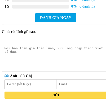
môi trường.
1
0%
| 0 đánh giá
Thiết kế van vặn cho phép điều chỉnh đóng mở nước trực
tiếp bằng thao tác xoay, phù hợp với các nhu cầu sử dụng
ĐÁNH GIÁ NGAY
nước cơ bản như xả nước hoặc rửa tay chân.
Vòi nước lạnh Kanly GCT02C gắn tường bằng đồng hình
con gà có kết cấu cấp nước đơn, đảm bảo dòng chảy ổn định
Chưa có đánh giá nào.
cho các ứng dụng như cấp nước hồ, tưới cây hoặc kết nối
máy giặt.
Phần tay vặn lấy ý tưởng từ hình tượng gà trống Gaulois, tạo
điểm nhận diện rõ ràng và đồng nhất với phong cách thiết kế
cổ điển.
Nắp che tường đi kèm có họa tiết trang trí giúp che khuyết
điểm lỗ lắp đặt và hỗ trợ hoàn thiện tổng thể khi thi công.
Anh
Chị
Vòi nước lạnh Kanly GCT02C gắn tường bằng đồng hình
con gà phù hợp lắp đặt tại khu vực sân vườn, nhà vệ sinh
hoặc các không gian mang phong cách rustic, vintage.
GỬI
Kiểu dáng đầu vòi được thiết kế theo hình con gà giúp tăng
tính nhận diện sản phẩm và tạo điểm nhấn rõ ràng trong