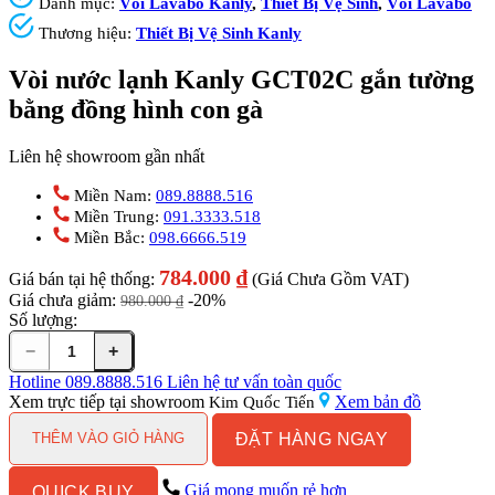
Danh mục:
Vòi Lavabo Kanly
,
Thiết Bị Vệ Sinh
,
Vòi Lavabo
Thương hiệu:
Thiết Bị Vệ Sinh Kanly
Vòi nước lạnh Kanly GCT02C gắn tường
bằng đồng hình con gà
Liên hệ showroom gần nhất
Miền Nam:
089.8888.516
Miền Trung:
091.3333.518
Miền Bắc:
098.6666.519
784.000
₫
Giá bán tại hệ thống:
(Giá Chưa Gồm VAT)
Giá chưa giảm:
-20%
980.000
₫
Số lượng:
−
+
Vòi
nước
Hotline
089.8888.516
Liên hệ tư vấn toàn quốc
lạnh
Xem trực tiếp tại showroom
Xem bản đồ
Kim Quốc Tiến
Kanly
ĐẶT HÀNG NGAY
GCT02C
THÊM VÀO GIỎ HÀNG
gắn
tường
Giá mong muốn rẻ hơn
QUICK BUY