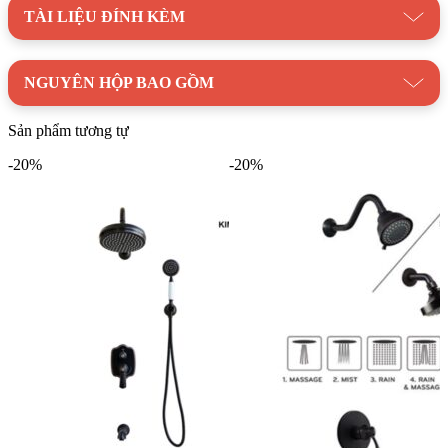
Hotline: 0898.888.516
TÀI LIỆU ĐÍNH KÈM
Danh mục:
Thiết Bị Vệ Sinh
|
Vòi Xả Lạnh
NGUYÊN HỘP BAO GỒM
Thương hiệu:
Thiết Bị Vệ Sinh TOTO
Sản phẩm tương tự
-20%
-20%