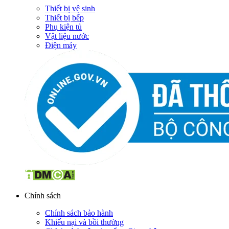
Thiết bị vệ sinh
Thiết bị bếp
Phụ kiện tủ
Vật liệu nước
Điện máy
Chính sách
Chính sách bảo hành
Khiếu nại và bồi thường