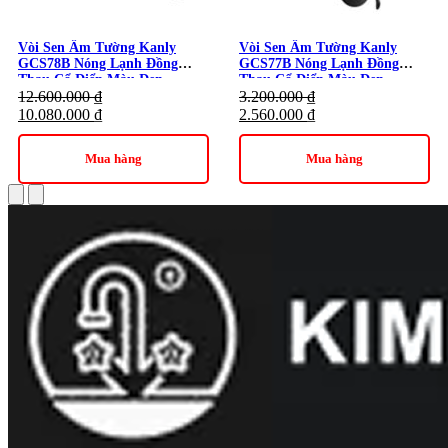
Vòi Sen Âm Tường Kanly
Vòi Sen Âm Tường Kanly
GCS78B Nóng Lạnh Đồng
GCS77B Nóng Lạnh Đồng
Thau Cổ Điển Màu Đen
Thau Cổ Điển Màu Đen
12.600.000
₫
3.200.000
₫
10.080.000
₫
2.560.000
₫
Mua hàng
Mua hàng