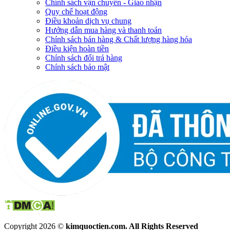
Chính sách vận chuyển - Giao nhận
Quy chế hoạt động
Điều khoản dịch vụ chung
Hướng dẫn mua hàng và thanh toán
Chính sách bán hàng & Chất lượng hàng hóa
Điều kiện hoàn tiền
Chính sách đổi trả hàng
Chính sách bảo mật
Copyright 2026 ©
kimquoctien.com. All Rights Reserved