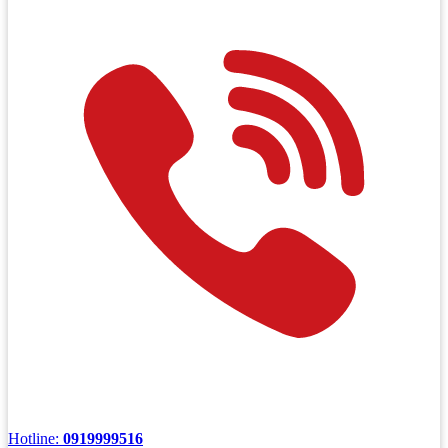
Hotline:
0919999516