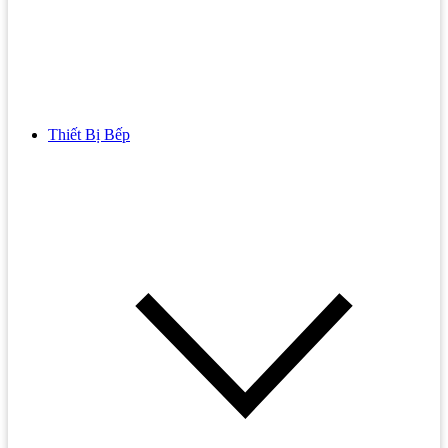
Thiết Bị Bếp
Bồn Cầu
Bồn cầu TOTO
Bồn cầu INAX
Bồn Cầu Thông Minh
Bồn Cầu 1 Khối
Bồn Cầu 2 Khối
Bồn Cầu Trẻ Em
Bồn cầu AMERICAN STANDARD
Bồn cầu CAESAR
Bồn Cầu COTTO