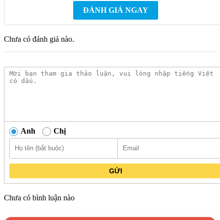
thau mạ Niken-Crom sáng bóng, mang lại vẻ đẹp sang trọng
ĐÁNH GIÁ NGAY
và hiện đại cho không gian bếp của bạn.
Độ bền cao:
Chất liệu đồng thau cao cấp giúp vòi nước có
Chưa có đánh giá nào.
độ bền cao, chống gỉ sét và ăn mòn tốt.
Dễ dàng sử dụng:
Vòi nước có tay vặn dễ dàng điều chỉnh
lưu lượng nước, giúp bạn tiết kiệm nước hiệu quả.
Lắp đặt đơn giản:
Vòi nước được thiết kế để lắp đặt đơn
giản, không cần đến thợ chuyên nghiệp.
Giá cả hợp lý:
Vòi nước có giá cả hợp lý, phù hợp với
nhiều đối tượng khách hàng.
Anh
Chị
Kim Quốc Tiến là nhà cung cấp
Vòi Nước Lạnh TOTO T26-
13 Gắn Tường
chính hãng với giá cả cạnh tranh. Chúng tôi
cam kết cung cấp sản phẩm chất lượng cao, dịch vụ khách
GỬI
hàng chuyên nghiệp và chế độ bảo hành tốt nhất.
Liên hệ với Kim Quốc Tiến:
Chưa có bình luận nào
Website:
https://kimquoctien.com/