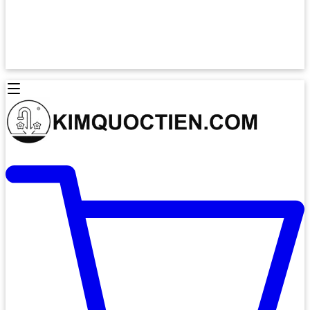
Lò Nướng Âm Tủ
Lò Nướng Bosch
Lò Nướng Độc lập
Lò Nướng Hafele
Thiết Bị Vệ Sinh
Máy Hút Mùi
Thiết Bị Vệ Sinh INAX
Máy Hút Khử Mùi Classic
Thiết Bị Vệ Sinh TOTO
Máy Hút Khử Mùi Đảo
Thiết Bị Vệ Sinh Cotto
Máy Hút Mùi Áp Tường
Thiết Bị Vệ Sinh CAESAR
Máy Hút Mùi Âm Trần
Thiết Bị Vệ Sinh American Standard
Máy Rửa Chén Bát
Thiết Bị Vệ Sinh BELLO
Máy Rửa Chén Âm Toàn Phần
Thiết Bị Vệ Sinh VIGLACERA
Máy Rửa Chén Bát 12 Bộ
Thiết Bị Vệ Sinh THIÊN THANH
Máy Rửa Chén Bát Bán Âm
Thiết Bị Bếp