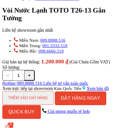
Vòi Nước Lạnh TOTO T26-13 Gắn
Tường
Liên hệ showroom gần nhất
Miền Nam:
089.8888.516
Miền Trung:
091.3333.518
Miền Bắc:
098.6666.519
1.200.000
₫
Giá bán tại hệ thống:
(Giá Chưa Gồm VAT)
Số lượng:
−
+
Vòi
Nước
Hotline
089.8888.516
Liên hệ tư vấn toàn quốc
Lạnh
Xem trực tiếp tại showroom
Xem bản đồ
Kim Quốc Tiến
TOTO
ĐẶT HÀNG NGAY
T26-
THÊM VÀO GIỎ HÀNG
13
Gắn
Giá mong muốn rẻ hơn
QUICK BUY
Tường
số
lượng