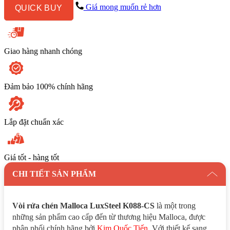
K088-
Giá mong muốn rẻ hơn
QUICK BUY
CS
Nóng
Lạnh
số
lượng
Giao hàng nhanh chóng
Đảm bảo 100% chính hãng
Lắp đặt chuẩn xác
Giá tốt - hàng tốt
CHI TIẾT SẢN PHẨM
Vòi rửa chén Malloca LuxSteel K088-CS
là một trong
những sản phẩm cao cấp đến từ thương hiệu Malloca, được
phân phối chính hãng bởi
Kim Quốc Tiến
. Với thiết kế sang