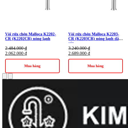
Vòi rửa chén Malloca K2202-
Vòi rửa chén Malloca K2203-
CR (K2202CR) nóng lạnh
CR (K2203CR) nóng lạnh dây
rút
2.484.000
₫
3.240.000
₫
2.062.000
₫
2.689.000
₫
Mua hàng
Mua hàng