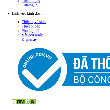
Tuyển dụng
Catalogue
Lĩnh vực kinh doanh
Thiết bị vệ sinh
Thiết bị bếp
Phụ kiện tủ
Vật liệu nước
Điện máy