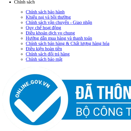
Chính sách
Chính sách bảo hành
Khiếu nại và bồi thường
Chính sách vận chuyển - Giao nhận
Quy chế hoạt động
Điều khoản dịch vụ chung
Hướng dẫn mua hàng và thanh toán
Chính sách bán hàng & Chất lượng hàng hóa
Điều kiện hoàn tiền
Chính sách đổi trả hàng
Chính sách bảo mật