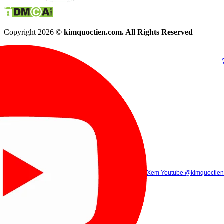
Copyright 2026 ©
kimquoctien.com. All Rights Reserved
Chat Facebook
Chat Zalo
(8h00 - 21h30)
(8h00 - 21h3
Xem Tik Tok
Xem Youtube
Gọi điện
@kimquoctienoffi
(8h00 - 21h30)
@kimquoctien