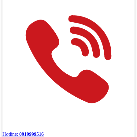
Hotline:
0919999516