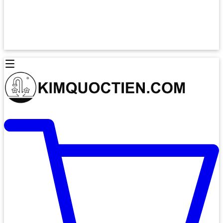
Lò Nướng Âm Tủ
Lò Nướng Bosch
Lò Nướng Độc lập
Lò Nướng Hafele
Thiết Bị Vệ Sinh
Máy Hút Mùi
Thiết Bị Vệ Sinh INAX
Máy Hút Khử Mùi Classic
Thiết Bị Vệ Sinh TOTO
Máy Hút Khử Mùi Đảo
Thiết Bị Vệ Sinh Cotto
Máy Hút Mùi Áp Tường
Thiết Bị Vệ Sinh CAESAR
Máy Hút Mùi Âm Trần
Thiết Bị Vệ Sinh American Standard
Máy Rửa Chén Bát
Thiết Bị Vệ Sinh BELLO
Máy Rửa Chén Âm Toàn Phần
Thiết Bị Vệ Sinh VIGLACERA
Máy Rửa Chén Bát 12 Bộ
Thiết Bị Vệ Sinh THIÊN THANH
Máy Rửa Chén Bát Bán Âm
Thiết Bị Bếp