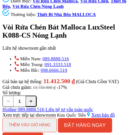
Danh mục:
Vòi Rửa Chén Malloca
,
Vòi Rửa Chén
,
Thiết Bị
Bếp
,
Vòi Rửa Chén Nóng Lạnh
Thương hiệu:
Thiết Bị Nhà Bếp MALLOCA
Vòi Rửa Chén Bát Malloca LuxSteel
K088-CS Nóng Lạnh
Liên hệ showroom gần nhất
Miền Nam:
089.8888.516
Miền Trung:
091.3333.518
Miền Bắc:
098.6666.519
11.412.500
₫
Giá bán tại hệ thống:
(Giá Chưa Gồm VAT)
Giá chưa giảm:
-17%
13.750.000
₫
Số lượng:
−
+
Vòi
Rửa
Hotline
089.8888.516
Liên hệ tư vấn toàn quốc
Chén
Xem trực tiếp tại showroom
Xem bản đồ
Kim Quốc Tiến
Bát
ĐẶT HÀNG NGAY
Malloca
THÊM VÀO GIỎ HÀNG
LuxSteel