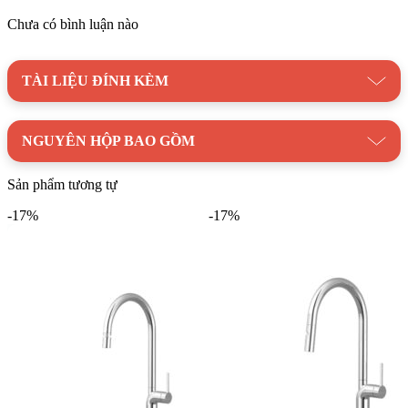
Chưa có bình luận nào
Danh mục:
Thiết Bị Bếp
|
Vòi Rửa Chén
|
Vòi Rửa Chén
Malloca
TÀI LIỆU ĐÍNH KÈM
Thương hiệu:
Thiết bị nhà bếp Malloca
NGUYÊN HỘP BAO GỒM
Sản phẩm tương tự
-17%
-17%