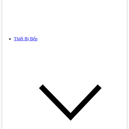
Thiết Bị Bếp
Bồn Cầu
Bồn cầu TOTO
Bồn cầu INAX
Bồn Cầu Thông Minh
Bồn Cầu 1 Khối
Bồn Cầu 2 Khối
Bồn Cầu Trẻ Em
Bồn cầu AMERICAN STANDARD
Bồn cầu CAESAR
Bồn Cầu COTTO