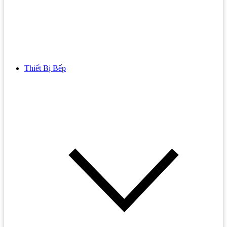
Thiết Bị Bếp
Bồn Cầu
Bồn cầu TOTO
Bồn cầu INAX
Bồn Cầu Thông Minh
Bồn Cầu 1 Khối
Bồn Cầu 2 Khối
Bồn Cầu Trẻ Em
Bồn cầu AMERICAN STANDARD
Bồn cầu CAESAR
Bồn Cầu COTTO