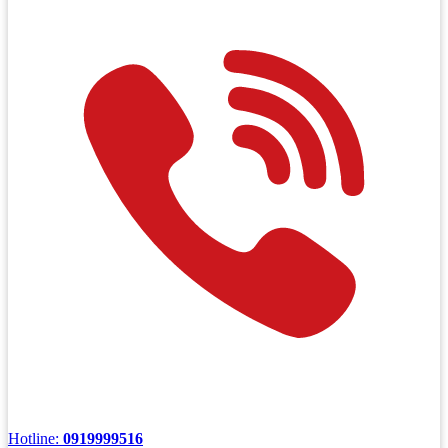
Hotline:
0919999516