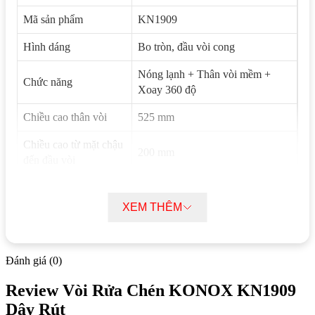
Mã sản phẩm
KN1909
Hình dáng
Bo tròn, đầu vòi cong
Nóng lạnh + Thân vòi mềm +
Chức năng
Xoay 360 độ
Chiều cao thân vòi
525 mm
Chiều cao từ mặt chậu
200 mm
đến đầu vòi
Hợp kim đồng 61% tiêu chuẩn
Nguyên vật liệu
Châu Âu CW617N
XEM THÊM
Bề mặt
PVD Chrome
Lõi trộn nóng lạnh
SEDAL Tây Ban Nha
Đánh giá (0)
Dây cấp
NEOPERL Thụy Sỹ
Review Vòi Rửa Chén KONOX KN1909
Dây Rút
Bảo hành
5 năm