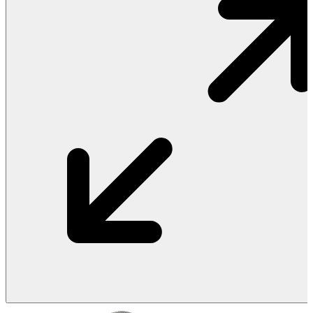
Vật Liệu Nước
Thiết Bị Nước STIEBEL ELTRON
Thiết Bị Nước ARISTON
Thiết Bị Nước TÂN Á ĐẠI THÀNH