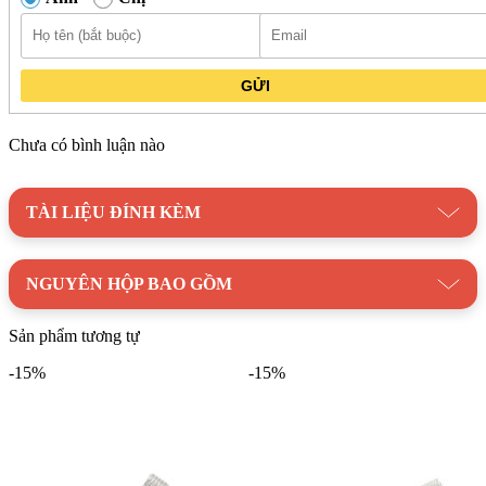
GỬI
Chưa có bình luận nào
Vòi Rửa Chén KONOX KN1909 Dây Rút thiết kế vòi dạng lò so
TÀI LIỆU ĐÍNH KÈM
Vòi được trang bị hai đường nước nóng và lạnh, đáp ứng linh
hoạt nhu cầu sử dụng trong mọi điều kiện thời tiết. Thân vòi
mềm mại cho phép người dùng dễ dàng điều chỉnh hướng
NGUYÊN HỘP BAO GỒM
nước đến mọi vị trí mong muốn trong bồn rửa, giúp việc rửa
chén bát và thực phẩm trở nên nhanh chóng và hiệu quả hơn.
Sản phẩm tương tự
Chiều cao lý tưởng của vòi được tính toán kỹ lưỡng để phù
hợp với mọi thao tác làm bếp thông thường. Tay vòi ngang
-15%
-15%
không chỉ tạo sự cân đối về mặt thẩm mỹ mà còn góp phần tiết
kiệm không gian trên bàn bếp.
Vòi rửa bát Konox KN1909 tích hợp nhiều công nghệ hiện
đại, mang đến trải nghiệm sử dụng tuyệt vời. Công nghệ