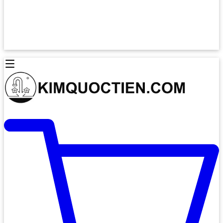
Lò Nướng Âm Tủ
Lò Nướng Bosch
Lò Nướng Độc lập
Lò Nướng Hafele
Thiết Bị Vệ Sinh
Máy Hút Mùi
Thiết Bị Vệ Sinh INAX
Máy Hút Khử Mùi Classic
Thiết Bị Vệ Sinh TOTO
Máy Hút Khử Mùi Đảo
Thiết Bị Vệ Sinh Cotto
Máy Hút Mùi Áp Tường
Thiết Bị Vệ Sinh CAESAR
Máy Hút Mùi Âm Trần
Thiết Bị Vệ Sinh American Standard
Máy Rửa Chén Bát
Thiết Bị Vệ Sinh BELLO
Máy Rửa Chén Âm Toàn Phần
Thiết Bị Vệ Sinh VIGLACERA
Máy Rửa Chén Bát 12 Bộ
Thiết Bị Vệ Sinh THIÊN THANH
Máy Rửa Chén Bát Bán Âm
Thiết Bị Bếp