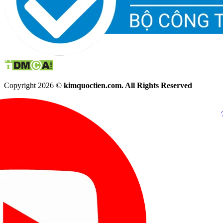
Copyright 2026 ©
kimquoctien.com. All Rights Reserved
Chat Facebook
Chat Zalo
(8h00 - 21h30)
(8h00 - 21h3