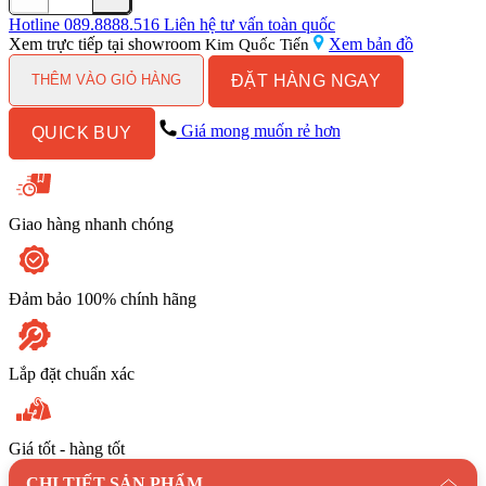
Vòi
Rửa
Hotline
089.8888.516
Liên hệ tư vấn toàn quốc
Chén
Xem trực tiếp tại showroom
Xem bản đồ
Kim Quốc Tiến
KONOX
ĐẶT HÀNG NGAY
KN1909
THÊM VÀO GIỎ HÀNG
Dây
Rút
Giá mong muốn rẻ hơn
QUICK BUY
số
lượng
Giao hàng nhanh chóng
Đảm bảo 100% chính hãng
Lắp đặt chuẩn xác
Giá tốt - hàng tốt
CHI TIẾT SẢN PHẨM