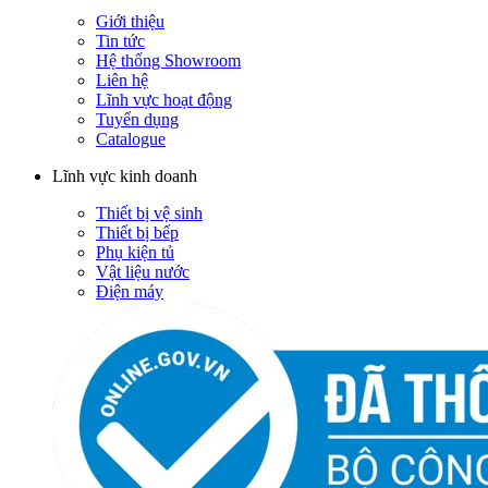
Giới thiệu
Tin tức
Hệ thống Showroom
Liên hệ
Lĩnh vực hoạt động
Tuyển dụng
Catalogue
Lĩnh vực kinh doanh
Thiết bị vệ sinh
Thiết bị bếp
Phụ kiện tủ
Vật liệu nước
Điện máy