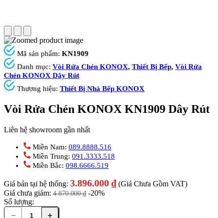
Mã sản phẩm:
KN1909
Danh mục:
Vòi Rửa Chén KONOX
,
Thiết Bị Bếp
,
Vòi Rửa
Chén KONOX Dây Rút
Thương hiệu:
Thiết Bị Nhà Bếp KONOX
Vòi Rửa Chén KONOX KN1909 Dây Rút
Liên hệ showroom gần nhất
Miền Nam:
089.8888.516
Miền Trung:
091.3333.518
Miền Bắc:
098.6666.519
3.896.000
₫
Giá bán tại hệ thống:
(Giá Chưa Gồm VAT)
Giá chưa giảm:
-20%
4.870.000
₫
Số lượng:
−
+