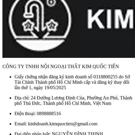
CÔNG TY TNHH NỘI NGOẠI THẤT KIM QUỐC TIẾN
Giấy chứng nhận đăng ký kinh doanh số 0318800255 do Sở
Tài Chính Thành phố Hồ Chí Minh cấp và đăng ký thay đổi
lần thứ 1, ngày 19/05/2025
Địa chỉ: 24 Đường Lương Định Của, Phường An Phú, Thành
phố Thủ Đức, Thành phố Hồ Chí Minh, Việt Nam
Điện thoại: 0898888516
Vòi Rửa Chén KONOX KN1909 Dây Rút công nghệ tiên tiến và an
Email: kinhdoanh.kimquoctien@gmail.com
toàn cho sức khỏe
Đại diện pháp luật: NGUYỄN ĐÌNH THỊNH