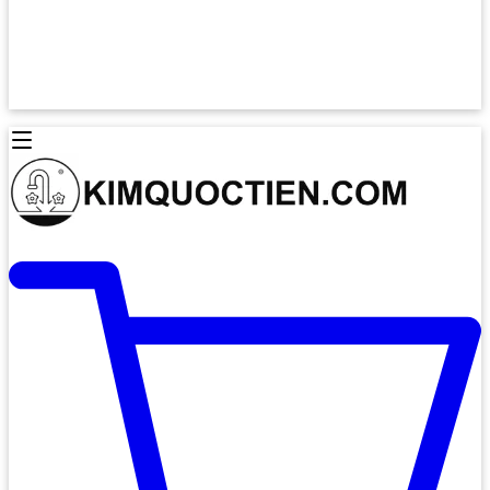
Lò Nướng Âm Tủ
Lò Nướng Bosch
Lò Nướng Độc lập
Lò Nướng Hafele
Thiết Bị Vệ Sinh
Máy Hút Mùi
Thiết Bị Vệ Sinh INAX
Máy Hút Khử Mùi Classic
Thiết Bị Vệ Sinh TOTO
Máy Hút Khử Mùi Đảo
Thiết Bị Vệ Sinh Cotto
Máy Hút Mùi Áp Tường
Thiết Bị Vệ Sinh CAESAR
Máy Hút Mùi Âm Trần
Thiết Bị Vệ Sinh American Standard
Máy Rửa Chén Bát
Thiết Bị Vệ Sinh BELLO
Máy Rửa Chén Âm Toàn Phần
Thiết Bị Vệ Sinh VIGLACERA
Máy Rửa Chén Bát 12 Bộ
Thiết Bị Vệ Sinh THIÊN THANH
Máy Rửa Chén Bát Bán Âm
Thiết Bị Bếp