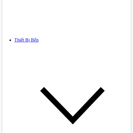
Thiết Bị Bếp
Bồn Cầu
Bồn cầu TOTO
Bồn cầu INAX
Bồn Cầu Thông Minh
Bồn Cầu 1 Khối
Bồn Cầu 2 Khối
Bồn Cầu Trẻ Em
Bồn cầu AMERICAN STANDARD
Bồn cầu CAESAR
Bồn Cầu COTTO