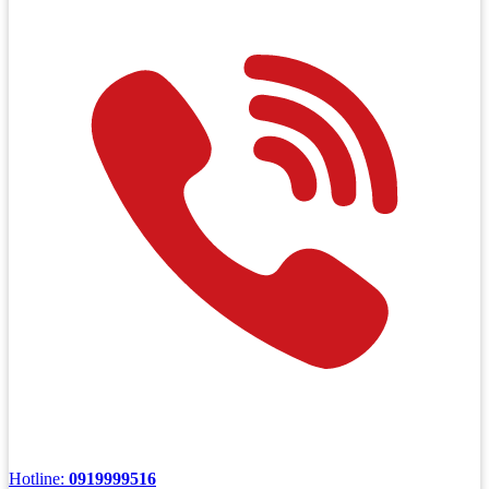
Hotline:
0919999516