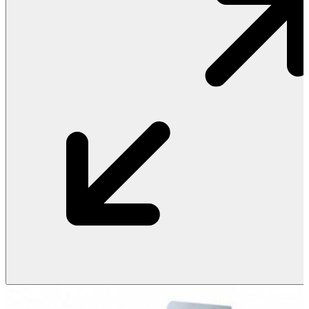
Vật Liệu Nước
Thiết Bị Nước STIEBEL ELTRON
Thiết Bị Nước ARISTON
Thiết Bị Nước TÂN Á ĐẠI THÀNH