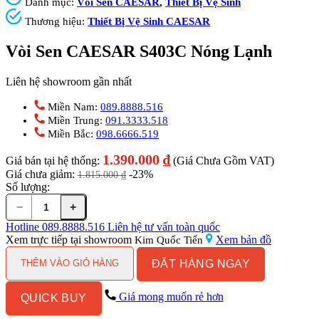
Danh mục:
Vòi Sen CAESAR
,
Thiết Bị Vệ Sinh
Thương hiệu:
Thiết Bị Vệ Sinh CAESAR
Vòi Sen CAESAR S403C Nóng Lạnh
Liên hệ showroom gần nhất
Miền Nam:
089.8888.516
Miền Trung:
091.3333.518
Miền Bắc:
098.6666.519
1.390.000
₫
Giá bán tại hệ thống:
(Giá Chưa Gồm VAT)
Giá chưa giảm:
-23%
1.815.000
₫
Số lượng:
−
+
Vòi
Sen
Hotline
089.8888.516
Liên hệ tư vấn toàn quốc
CAESAR
Xem trực tiếp tại showroom
Xem bản đồ
Kim Quốc Tiến
S403C
ĐẶT HÀNG NGAY
Nóng
THÊM VÀO GIỎ HÀNG
Lạnh
số
Giá mong muốn rẻ hơn
QUICK BUY
lượng