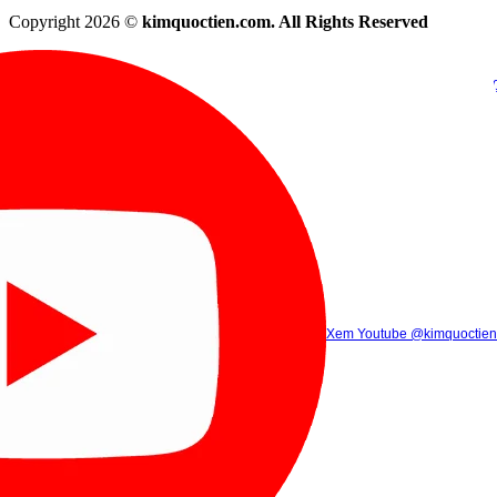
Copyright 2026 ©
kimquoctien.com. All Rights Reserved
Chat Facebook
Chat Zalo
(8h00 - 21h30)
(8h00 - 21h3
Xem Tik Tok
Xem Youtube
Gọi điện
@kimquoctienoffi
(8h00 - 21h30)
@kimquoctien