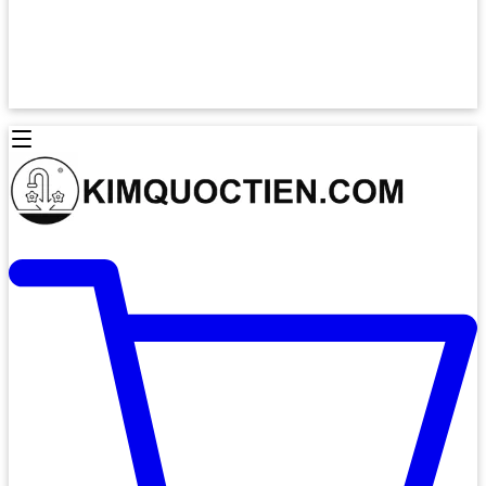
Lò Nướng Âm Tủ
Lò Nướng Bosch
Lò Nướng Độc lập
Lò Nướng Hafele
Thiết Bị Vệ Sinh
Máy Hút Mùi
Thiết Bị Vệ Sinh INAX
Máy Hút Khử Mùi Classic
Thiết Bị Vệ Sinh TOTO
Máy Hút Khử Mùi Đảo
Thiết Bị Vệ Sinh Cotto
Máy Hút Mùi Áp Tường
Thiết Bị Vệ Sinh CAESAR
Máy Hút Mùi Âm Trần
Thiết Bị Vệ Sinh American Standard
Máy Rửa Chén Bát
Thiết Bị Vệ Sinh BELLO
Máy Rửa Chén Âm Toàn Phần
Thiết Bị Vệ Sinh VIGLACERA
Máy Rửa Chén Bát 12 Bộ
Thiết Bị Vệ Sinh THIÊN THANH
Máy Rửa Chén Bát Bán Âm
Thiết Bị Bếp