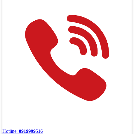
Hotline:
0919999516