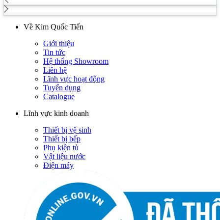
Về Kim Quốc Tiến
Giới thiệu
Tin tức
Hệ thống Showroom
Liên hệ
Lĩnh vực hoạt động
Tuyển dụng
Catalogue
Lĩnh vực kinh doanh
Thiết bị vệ sinh
Thiết bị bếp
Phụ kiện tủ
Vật liệu nước
Điện máy