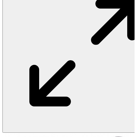
Vật Liệu Nước
Thiết Bị Nước STIEBEL ELTRON
Thiết Bị Nước ARISTON
Thiết Bị Nước TÂN Á ĐẠI THÀNH