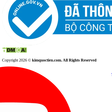
Copyright 2026 ©
kimquoctien.com. All Rights Reserved
Chat Facebook
Chat Zalo
(8h00 - 21h30)
(8h00 - 21h3