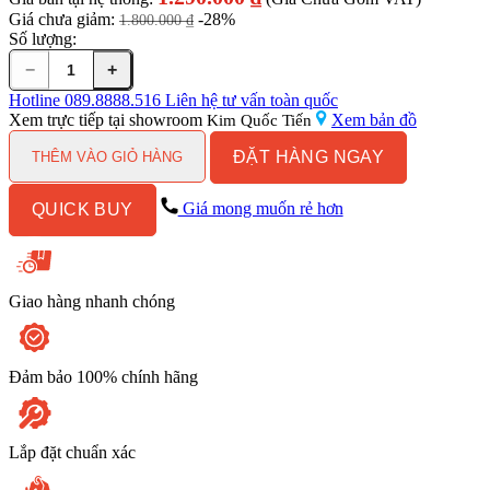
Giá chưa giảm:
-28%
1.800.000
₫
Số lượng:
−
+
Vòi
Sen
Hotline
089.8888.516
Liên hệ tư vấn toàn quốc
Lạnh
Xem trực tiếp tại showroom
Xem bản đồ
Kim Quốc Tiến
Inax
ĐẶT HÀNG NGAY
BFV-
THÊM VÀO GIỎ HÀNG
17-
8C
Giá mong muốn rẻ hơn
QUICK BUY
Tay
Sen
Tăng
Áp
Mạ
Giao hàng nhanh chóng
Crom
số
lượng
Đảm bảo 100% chính hãng
Lắp đặt chuẩn xác