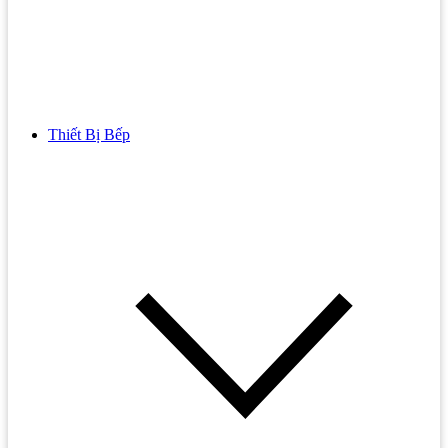
Thiết Bị Bếp
Bồn Cầu
Bồn cầu TOTO
Bồn cầu INAX
Bồn Cầu Thông Minh
Bồn Cầu 1 Khối
Bồn Cầu 2 Khối
Bồn Cầu Trẻ Em
Bồn cầu AMERICAN STANDARD
Bồn cầu CAESAR
Bồn Cầu COTTO