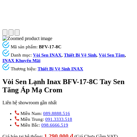
Mã sản phẩm:
BFV-17-8C
Danh mục:
Vòi Sen INAX
,
Thiết Bị Vệ Sinh
,
Vòi Sen Tắm
,
INAX Khuyến Mãi
Thương hiệu:
Thiết Bị Vệ Sinh INAX
Vòi Sen Lạnh Inax BFV-17-8C Tay Sen
Tăng Áp Mạ Crom
Liên hệ showroom gần nhất
Miền Nam:
089.8888.516
Miền Trung:
091.3333.518
Miền Bắc:
098.6666.519
1.290.000
₫
Giá bán tại hệ thống:
(Giá Chưa Gồm VAT)