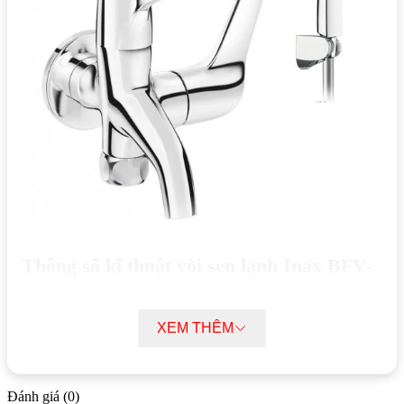
Thông số kĩ thuật vòi sen lạnh Inax BFV-
17-8C tay sen tăng áp mạ Crom
XEM THÊM
Tên sản phẩm:
Vòi sen tắm lạnh INAX BFV-17-8C
Tay sen nhựa tăng áp mạ Crom đến từ thương hiệu thiết bị
vệ sinh INAX
Đánh giá (0)