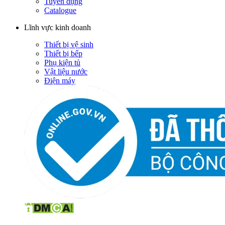
Tuyển dụng
Catalogue
Lĩnh vực kinh doanh
Thiết bị vệ sinh
Thiết bị bếp
Phụ kiện tủ
Vật liệu nước
Điện máy