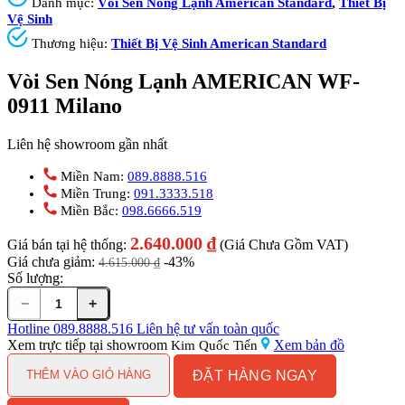
Danh mục:
Vòi Sen Nóng Lạnh American Standard
,
Thiết Bị
Vệ Sinh
Thương hiệu:
Thiết Bị Vệ Sinh American Standard
Vòi Sen Nóng Lạnh AMERICAN WF-
0911 Milano
Liên hệ showroom gần nhất
Miền Nam:
089.8888.516
Miền Trung:
091.3333.518
Miền Bắc:
098.6666.519
2.640.000
₫
Giá bán tại hệ thống:
(Giá Chưa Gồm VAT)
Giá chưa giảm:
-43%
4.615.000
₫
Số lượng:
−
+
Vòi
Sen
Hotline
089.8888.516
Liên hệ tư vấn toàn quốc
Nóng
Xem trực tiếp tại showroom
Xem bản đồ
Kim Quốc Tiến
Lạnh
ĐẶT HÀNG NGAY
AMERICAN
THÊM VÀO GIỎ HÀNG
WF-