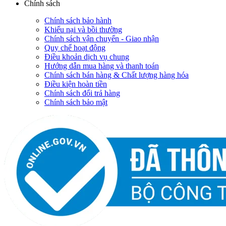
Chính sách
Chính sách bảo hành
Khiếu nại và bồi thường
Chính sách vận chuyển - Giao nhận
Quy chế hoạt động
Điều khoản dịch vụ chung
Hướng dẫn mua hàng và thanh toán
Chính sách bán hàng & Chất lượng hàng hóa
Điều kiện hoàn tiền
Chính sách đổi trả hàng
Chính sách bảo mật