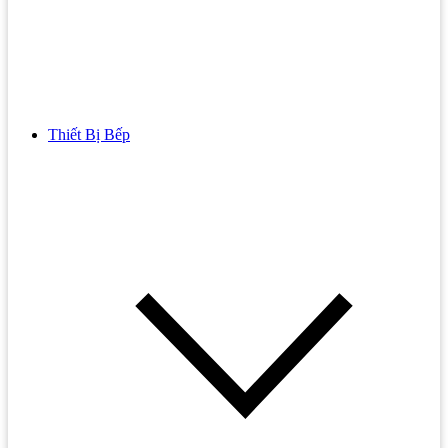
Thiết Bị Bếp
Bồn Cầu
Bồn cầu TOTO
Bồn cầu INAX
Bồn Cầu Thông Minh
Bồn Cầu 1 Khối
Bồn Cầu 2 Khối
Bồn Cầu Trẻ Em
Bồn cầu AMERICAN STANDARD
Bồn cầu CAESAR
Bồn Cầu COTTO