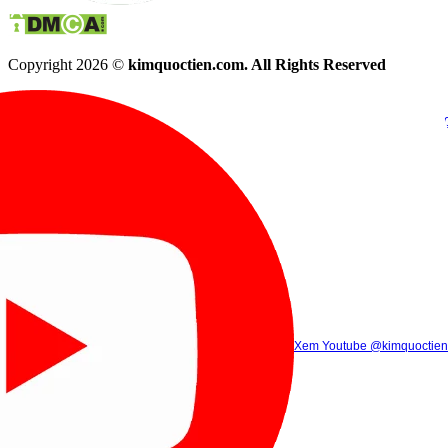
Copyright 2026 ©
kimquoctien.com. All Rights Reserved
Chat Facebook
Chat Zalo
(8h00 - 21h30)
(8h00 - 21h3
Xem Tik Tok
Xem Youtube
Gọi điện
@kimquoctienoffi
(8h00 - 21h30)
@kimquoctien