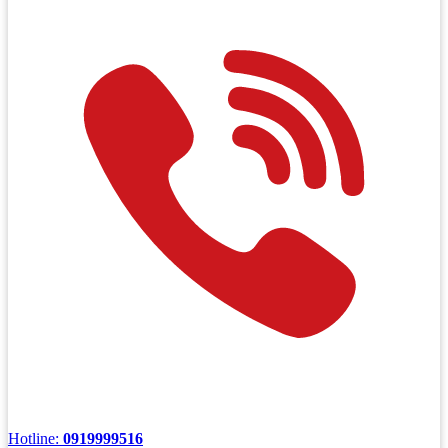
Hotline:
0919999516