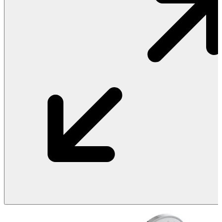
Vật Liệu Nước
Thiết Bị Nước STIEBEL ELTRON
Thiết Bị Nước ARISTON
Thiết Bị Nước TÂN Á ĐẠI THÀNH