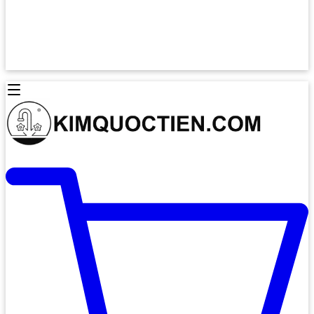
Lò Nướng Âm Tủ
Lò Nướng Bosch
Lò Nướng Độc lập
Lò Nướng Hafele
Thiết Bị Vệ Sinh
Máy Hút Mùi
Thiết Bị Vệ Sinh INAX
Máy Hút Khử Mùi Classic
Thiết Bị Vệ Sinh TOTO
Máy Hút Khử Mùi Đảo
Thiết Bị Vệ Sinh Cotto
Máy Hút Mùi Áp Tường
Thiết Bị Vệ Sinh CAESAR
Máy Hút Mùi Âm Trần
Thiết Bị Vệ Sinh American Standard
Máy Rửa Chén Bát
Thiết Bị Vệ Sinh BELLO
Máy Rửa Chén Âm Toàn Phần
Thiết Bị Vệ Sinh VIGLACERA
Máy Rửa Chén Bát 12 Bộ
Thiết Bị Vệ Sinh THIÊN THANH
Máy Rửa Chén Bát Bán Âm
Thiết Bị Bếp