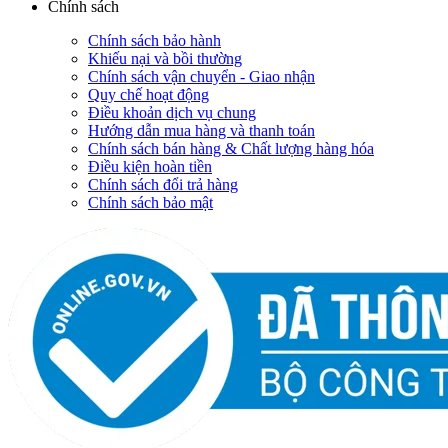
Chính sách
Chính sách bảo hành
Khiếu nại và bồi thường
Chính sách vận chuyển - Giao nhận
Quy chế hoạt động
Điều khoản dịch vụ chung
Hướng dẫn mua hàng và thanh toán
Chính sách bán hàng & Chất lượng hàng hóa
Điều kiện hoàn tiền
Chính sách đổi trả hàng
Chính sách bảo mật