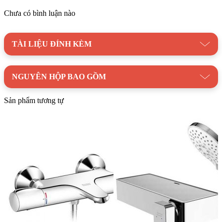
xả tiên tiến giúp tạo ra tia nước mạnh và đều, mang lại cảm
Chưa có bình luận nào
giác thoải mái khi tắm.
Lớp mạ bền vững với thời gian:
Vòi sen được mạ Crom
dày dặn, giúp bảo vệ sản phẩm khỏi sự ăn mòn và gỉ sét,
TÀI LIỆU ĐÍNH KÈM
đảm bảo độ bền đẹp theo thời gian.
Được sản xuất trên dây chuyền công nghệ hiện đại và
NGUYÊN HỘP BAO GỒM
tiên tiến tiêu chuẩn USA:
Vòi sen được sản xuất trên dây
chuyền công nghệ hiện đại và tiên tiến tiêu chuẩn USA, đảm
bảo chất lượng cao và an toàn cho người sử dụng.
Sản phẩm tương tự
Đầu sen được bảo hành chính hãng dài hạn:
Vòi sen
được bảo hành chính hãng 5 năm, giúp bạn yên tâm sử
dụng.
Với thiết kế hiện đại, sang trọng cùng nhiều tính năng tiện ích,
vòi sen American WF-4946 Nhiệt Độ Active
là lựa chọn
hoàn hảo cho mọi gia đình. Hãy sở hữu ngay sản phẩm này để
tận hưởng những giây phút thư giãn tuyệt vời trong phòng tắm.
Liên hệ ngay với
Kim Quốc Tiến
để được tư vấn và hỗ trợ
mua hàng tốt nhất