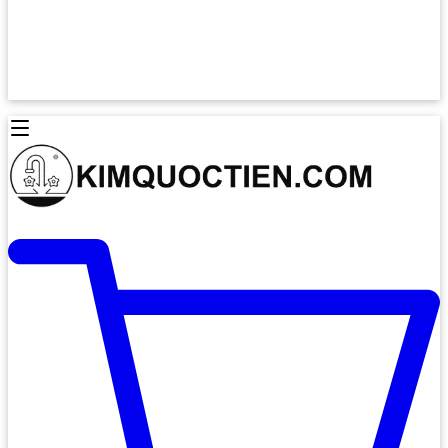
Lò Nướng Âm Tủ
Lò Nướng Bosch
Lò Nướng Độc lập
Lò Nướng Hafele
Thiết Bị Vệ Sinh
Máy Hút Mùi
Thiết Bị Vệ Sinh INAX
Máy Hút Khử Mùi Classic
Thiết Bị Vệ Sinh TOTO
Máy Hút Khử Mùi Đảo
Thiết Bị Vệ Sinh Cotto
Máy Hút Mùi Áp Tường
Thiết Bị Vệ Sinh CAESAR
Máy Hút Mùi Âm Trần
Thiết Bị Vệ Sinh American Standard
Máy Rửa Chén Bát
Thiết Bị Vệ Sinh BELLO
Máy Rửa Chén Âm Toàn Phần
Thiết Bị Vệ Sinh VIGLACERA
Máy Rửa Chén Bát 12 Bộ
Thiết Bị Vệ Sinh THIÊN THANH
Máy Rửa Chén Bát Bán Âm
Thiết Bị Bếp