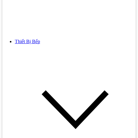
Thiết Bị Bếp
Bồn Cầu
Bồn cầu TOTO
Bồn cầu INAX
Bồn Cầu Thông Minh
Bồn Cầu 1 Khối
Bồn Cầu 2 Khối
Bồn Cầu Trẻ Em
Bồn cầu AMERICAN STANDARD
Bồn cầu CAESAR
Bồn Cầu COTTO