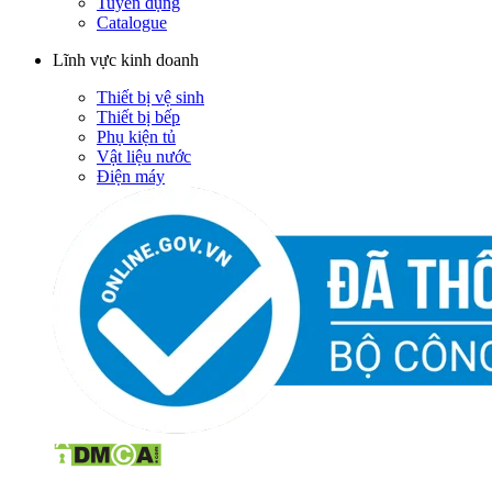
Tuyển dụng
Catalogue
Lĩnh vực kinh doanh
Thiết bị vệ sinh
Thiết bị bếp
Phụ kiện tủ
Vật liệu nước
Điện máy