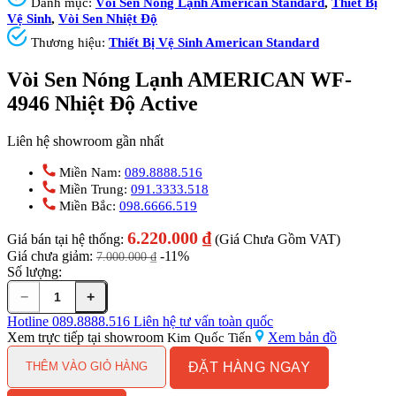
Danh mục:
Vòi Sen Nóng Lạnh American Standard
,
Thiết Bị
Vệ Sinh
,
Vòi Sen Nhiệt Độ
Thương hiệu:
Thiết Bị Vệ Sinh American Standard
Vòi Sen Nóng Lạnh AMERICAN WF-
4946 Nhiệt Độ Active
Liên hệ showroom gần nhất
Miền Nam:
089.8888.516
Miền Trung:
091.3333.518
Miền Bắc:
098.6666.519
6.220.000
₫
Giá bán tại hệ thống:
(Giá Chưa Gồm VAT)
Giá chưa giảm:
-11%
7.000.000
₫
Số lượng:
−
+
Vòi
Sen
Hotline
089.8888.516
Liên hệ tư vấn toàn quốc
Nóng
Xem trực tiếp tại showroom
Xem bản đồ
Kim Quốc Tiến
Lạnh
ĐẶT HÀNG NGAY
AMERICAN
THÊM VÀO GIỎ HÀNG
WF-