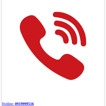
Hotline:
0919999516