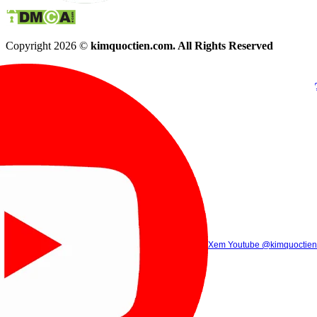
Copyright 2026 ©
kimquoctien.com. All Rights Reserved
Chat Facebook
Chat Zalo
(8h00 - 21h30)
(8h00 - 21h3
Xem Tik Tok
Xem Youtube
Gọi điện
@kimquoctienoffi
(8h00 - 21h30)
@kimquoctien