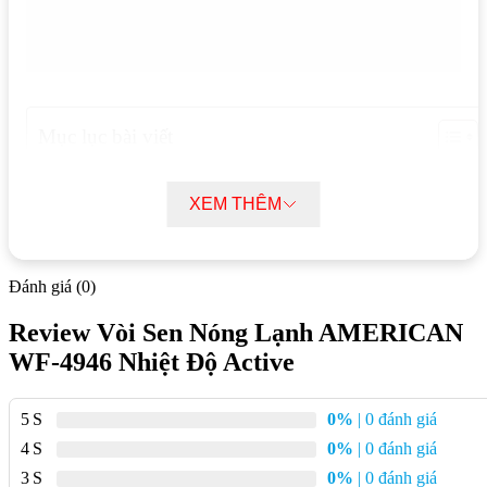
Mục lục bài viết
Thông số kĩ thuật vòi sen nóng lạnh AMERICAN WF-4946 nhiệt
độ Active
XEM THÊM
Đặc điểm nổi bật vòi sen nóng lạnh AMERICAN WF-4946 nhiệt độ
Active
Đánh giá (0)
Thông số kĩ thuật v
òi sen nóng lạnh
Review Vòi Sen Nóng Lạnh AMERICAN
AMERICAN WF-4946 nhiệt độ Active
WF-4946 Nhiệt Độ Active
Chất liệu:
Đồng thau
Lớp mạ:
Crom
5
0%
| 0 đánh giá
4
0%
| 0 đánh giá
Kích thước:
Dài 110mm, Rộng 180mm, Cao 65mm
3
0%
| 0 đánh giá