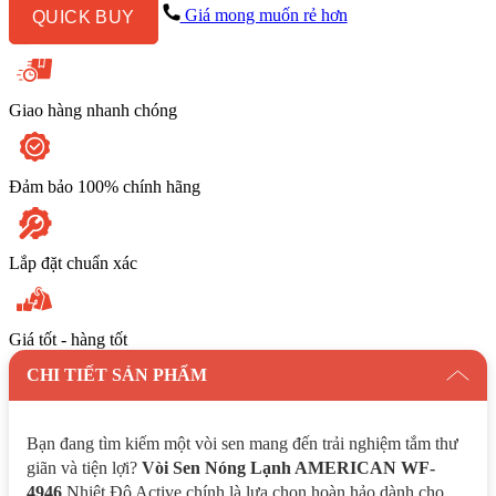
4946
Giá mong muốn rẻ hơn
QUICK BUY
Nhiệt
Độ
Active
số
lượng
Giao hàng nhanh chóng
Đảm bảo 100% chính hãng
Lắp đặt chuẩn xác
Giá tốt - hàng tốt
CHI TIẾT SẢN PHẨM
Bạn đang tìm kiếm một vòi sen mang đến trải nghiệm tắm thư
giãn và tiện lợi?
Vòi Sen Nóng Lạnh AMERICAN WF-
4946
Nhiệt Độ Active chính là lựa chọn hoàn hảo dành cho