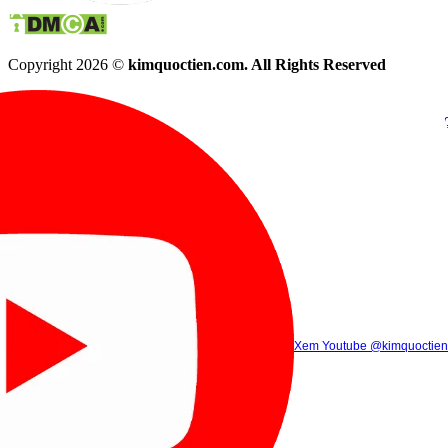
Copyright 2026 ©
kimquoctien.com. All Rights Reserved
Chat Facebook
Chat Zalo
(8h00 - 21h30)
(8h00 - 21h3
Xem Tik Tok
Xem Youtube
Gọi điện
@kimquoctienoffi
(8h00 - 21h30)
@kimquoctien