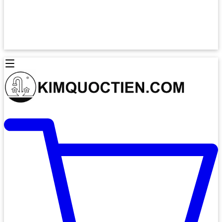
Lò Nướng Âm Tủ
Lò Nướng Bosch
Lò Nướng Độc lập
Lò Nướng Hafele
Thiết Bị Vệ Sinh
Máy Hút Mùi
Thiết Bị Vệ Sinh INAX
Máy Hút Khử Mùi Classic
Thiết Bị Vệ Sinh TOTO
Máy Hút Khử Mùi Đảo
Thiết Bị Vệ Sinh Cotto
Máy Hút Mùi Áp Tường
Thiết Bị Vệ Sinh CAESAR
Máy Hút Mùi Âm Trần
Thiết Bị Vệ Sinh American Standard
Máy Rửa Chén Bát
Thiết Bị Vệ Sinh BELLO
Máy Rửa Chén Âm Toàn Phần
Thiết Bị Vệ Sinh VIGLACERA
Máy Rửa Chén Bát 12 Bộ
Thiết Bị Vệ Sinh THIÊN THANH
Máy Rửa Chén Bát Bán Âm
Thiết Bị Bếp