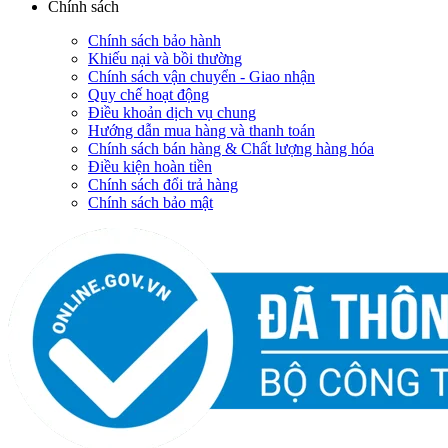
Chính sách
Chính sách bảo hành
Khiếu nại và bồi thường
Chính sách vận chuyển - Giao nhận
Quy chế hoạt động
Điều khoản dịch vụ chung
Hướng dẫn mua hàng và thanh toán
Chính sách bán hàng & Chất lượng hàng hóa
Điều kiện hoàn tiền
Chính sách đổi trả hàng
Chính sách bảo mật