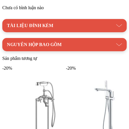
500.000 lần đóng mở.
Chưa có bình luận nào
Dây cấp nóng lạnh chất liệu 304 không gỉ, chống xoắn,
chịu áp lực nước lớn.
TÀI LIỆU ĐÍNH KÈM
Dễ dàng lắp đặt và sử dụng:
Vòi sen được đi kèm với
hướng dẫn lắp đặt chi tiết, giúp bạn dễ dàng lắp đặt tại nhà.
NGUYÊN HỘP BAO GỒM
Vòi Sen Tắm Đặt Sàn MOWOEN MONICA-FB0006
là
một sản phẩm cao cấp, sang trọng, mang đến trải nghiệm tắm
Sản phẩm tương tự
thư giãn tuyệt vời cho bạn và gia đình.
-20%
-20%
Hãy liên hệ ngay với
Kim Quốc Tiến
để được tư vấn và mua
sản phẩm chính hãng với mức giá tốt nhất.
Danh mục:
Thiết Bị Vệ Sinh
|
Bộ Vòi Sen Bồn Tắm
|
Sen
Vòi Bồn Tắm MOWOEN
Thương hiệu:
Thiết bị phòng tắm MOWOEN