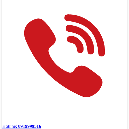
Hotline:
0919999516