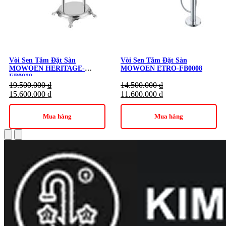
Vòi Sen Tắm Đặt Sàn
Vòi Sen Tắm Đặt Sàn
MOWOEN HERITAGE-
MOWOEN ETRO-FB0008
FB0010
19.500.000
₫
14.500.000
₫
15.600.000
₫
11.600.000
₫
Mua hàng
Mua hàng