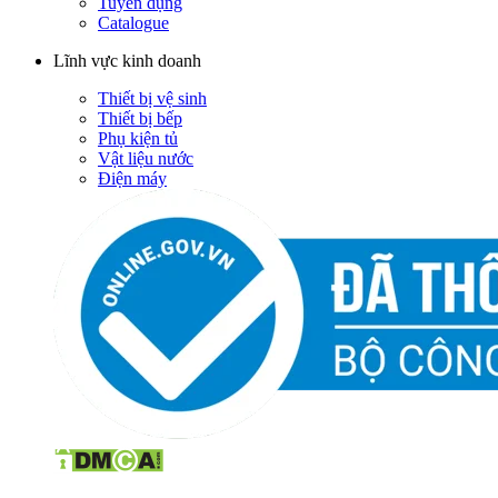
Tuyển dụng
Catalogue
Lĩnh vực kinh doanh
Thiết bị vệ sinh
Thiết bị bếp
Phụ kiện tủ
Vật liệu nước
Điện máy