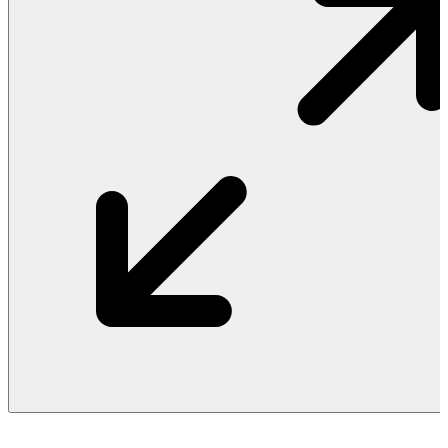
Vật Liệu Nước
Thiết Bị Nước STIEBEL ELTRON
Thiết Bị Nước ARISTON
Thiết Bị Nước TÂN Á ĐẠI THÀNH