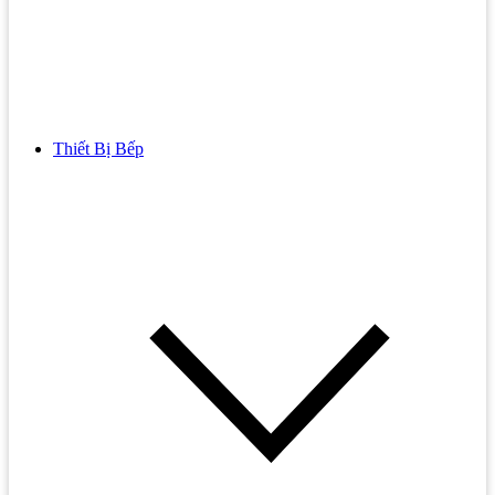
Thiết Bị Bếp
Bồn Cầu
Bồn cầu TOTO
Bồn cầu INAX
Bồn Cầu Thông Minh
Bồn Cầu 1 Khối
Bồn Cầu 2 Khối
Bồn Cầu Trẻ Em
Bồn cầu AMERICAN STANDARD
Bồn cầu CAESAR
Bồn Cầu COTTO