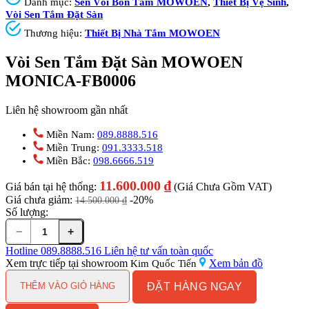
Danh mục:
Sen Vòi Bồn Tắm MOWOEN
,
Thiết Bị Vệ Sinh
,
Vòi Sen Tắm Đặt Sàn
Thương hiệu:
Thiết Bị Nhà Tắm MOWOEN
Vòi Sen Tắm Đặt Sàn MOWOEN
MONICA-FB0006
Liên hệ showroom gần nhất
Miền Nam:
089.8888.516
Miền Trung:
091.3333.518
Miền Bắc:
098.6666.519
11.600.000
₫
Giá bán tại hệ thống:
(Giá Chưa Gồm VAT)
Giá chưa giảm:
-20%
14.500.000
₫
Số lượng:
−
+
Vòi
Sen
Hotline
089.8888.516
Liên hệ tư vấn toàn quốc
Tắm
Xem trực tiếp tại showroom
Xem bản đồ
Kim Quốc Tiến
Đặt
ĐẶT HÀNG NGAY
Sàn
THÊM VÀO GIỎ HÀNG
MOWOEN