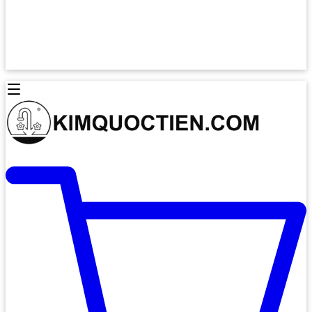
Lò Nướng Âm Tủ
Lò Nướng Bosch
Lò Nướng Độc lập
Lò Nướng Hafele
Thiết Bị Vệ Sinh
Máy Hút Mùi
Thiết Bị Vệ Sinh INAX
Máy Hút Khử Mùi Classic
Thiết Bị Vệ Sinh TOTO
Máy Hút Khử Mùi Đảo
Thiết Bị Vệ Sinh Cotto
Máy Hút Mùi Áp Tường
Thiết Bị Vệ Sinh CAESAR
Máy Hút Mùi Âm Trần
Thiết Bị Vệ Sinh American Standard
Máy Rửa Chén Bát
Thiết Bị Vệ Sinh BELLO
Máy Rửa Chén Âm Toàn Phần
Thiết Bị Vệ Sinh VIGLACERA
Máy Rửa Chén Bát 12 Bộ
Thiết Bị Vệ Sinh THIÊN THANH
Máy Rửa Chén Bát Bán Âm
Thiết Bị Bếp