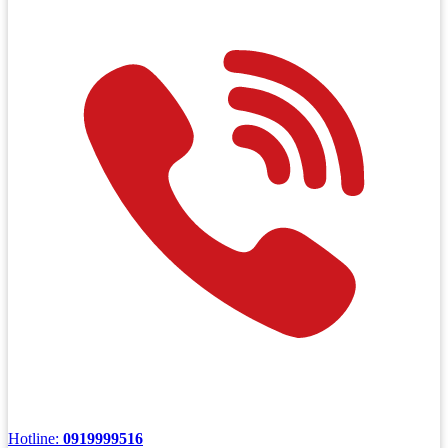
Hotline:
0919999516