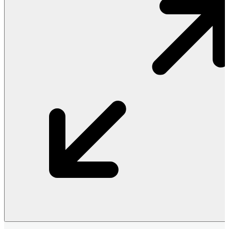
Vật Liệu Nước
Thiết Bị Nước STIEBEL ELTRON
Thiết Bị Nước ARISTON
Thiết Bị Nước TÂN Á ĐẠI THÀNH