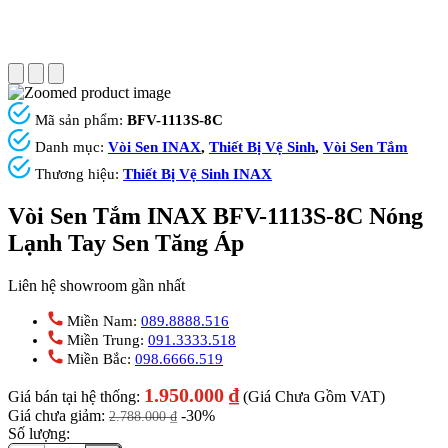
Mã sản phẩm:
BFV-1113S-8C
Danh mục:
Vòi Sen INAX
,
Thiết Bị Vệ Sinh
,
Vòi Sen Tắm
Thương hiệu:
Thiết Bị Vệ Sinh INAX
Vòi Sen Tắm INAX BFV-1113S-8C Nóng
Lạnh Tay Sen Tăng Áp
Liên hệ showroom gần nhất
Miền Nam:
089.8888.516
Miền Trung:
091.3333.518
Miền Bắc:
098.6666.519
1.950.000
₫
Giá bán tại hệ thống:
(Giá Chưa Gồm VAT)
Giá chưa giảm:
-30%
2.788.000
₫
Số lượng: