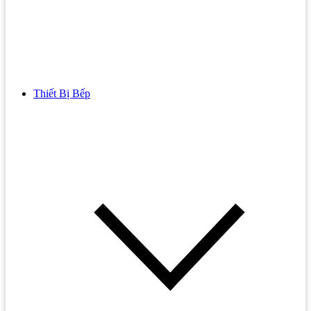
Thiết Bị Bếp
Bồn Cầu
Bồn cầu TOTO
Bồn cầu INAX
Bồn Cầu Thông Minh
Bồn Cầu 1 Khối
Bồn Cầu 2 Khối
Bồn Cầu Trẻ Em
Bồn cầu AMERICAN STANDARD
Bồn cầu CAESAR
Bồn Cầu COTTO