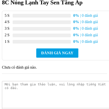
8C Nóng Lạnh Tay Sen Tăng Áp
Lớp mạ:
Crom
Áp lực nước:
0.05 MPa ~ 0.75 MPa
5
0%
| 0 đánh giá
4
0%
| 0 đánh giá
Kích thước:
170.64 x 58.6 x 190 mm
3
0%
| 0 đánh giá
Tay sen:
-8C
2
0%
| 0 đánh giá
Xuất xứ:
Việt Nam
1
0%
| 0 đánh giá
Bảo hành:
2 năm
ĐÁNH GIÁ NGAY
Đặc Điểm
Nổi Bật Của Vòi Sen Tắm
INAX BFV-1113S-8C Nóng Lạnh Tay Sen
Chưa có đánh giá nào.
Tăng Áp
Tăng áp lực nước:
Công nghệ Air in Shower giúp tăng áp
lực nước, tạo cảm giác tắm mạnh mẽ, sảng khoái
Tiết kiệm nước:
Lượng nước tiêu thụ chỉ 8 lít/phút, giúp tiết
kiệm nước hiệu quả
Bền bỉ:
Chất liệu đồng thau cao cấp, mạ crom sáng bóng,