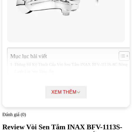
Mục lục bài viết
Thông Số Kỹ Thuật Của Vòi Sen Tắm INAX BFV-1113S-8C Nóng
Lạnh Tay Sen Tăng Áp
Đặc Điểm Nổi Bật Của Vòi Sen Tắm INAX BFV-1113S-8C Nóng
Lạnh Tay Sen Tăng Áp
XEM THÊM
Thông Số Kỹ Thuật Của Vòi Sen Tắm
INAX BFV-1113S-8C Nóng Lạnh Tay Sen
Đánh giá (0)
Tăng Áp
Review Vòi Sen Tắm INAX BFV-1113S-
Chất liệu:
Đồng thau