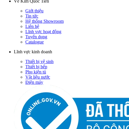
Về Kim Quốc Tiến
Giới thiệu
Tin tức
Hệ thống Showroom
Liên hệ
Lĩnh vực hoạt động
Tuyển dụng
Catalogue
Lĩnh vực kinh doanh
Thiết bị vệ sinh
Thiết bị bếp
Phụ kiện tủ
Vật liệu nước
Điện máy