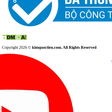
Copyright 2026 ©
kimquoctien.com. All Rights Reserved
Chat Facebook
Chat Zalo
(8h00 - 21h30)
(8h00 - 21h3