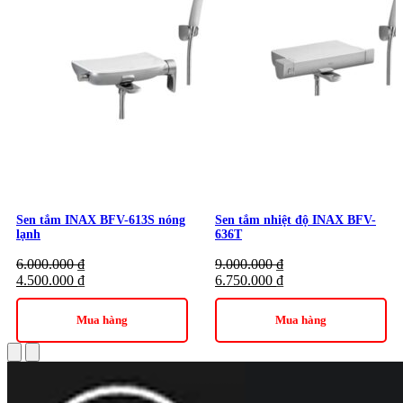
Sen tắm INAX BFV-613S nóng
Sen tắm nhiệt độ INAX BFV-
lạnh
636T
6.000.000
₫
9.000.000
₫
4.500.000
₫
6.750.000
₫
Mua hàng
Mua hàng