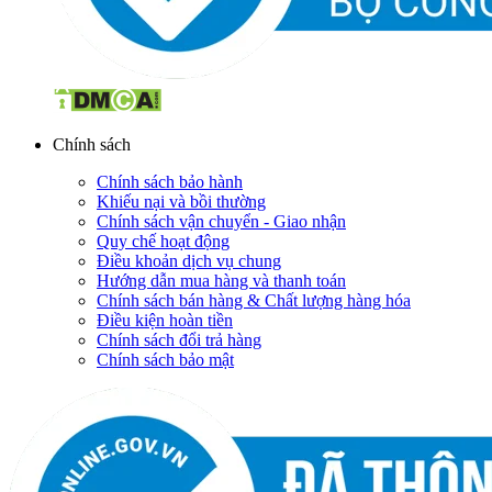
Chính sách
Chính sách bảo hành
Khiếu nại và bồi thường
Chính sách vận chuyển - Giao nhận
Quy chế hoạt động
Điều khoản dịch vụ chung
Hướng dẫn mua hàng và thanh toán
Chính sách bán hàng & Chất lượng hàng hóa
Điều kiện hoàn tiền
Chính sách đổi trả hàng
Chính sách bảo mật