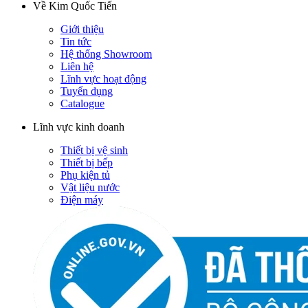
Về Kim Quốc Tiến
Giới thiệu
Tin tức
Hệ thống Showroom
Liên hệ
Lĩnh vực hoạt động
Tuyển dụng
Catalogue
Lĩnh vực kinh doanh
Thiết bị vệ sinh
Thiết bị bếp
Phụ kiện tủ
Vật liệu nước
Điện máy