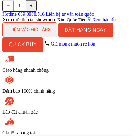
−
+
Vòi
Sen
Hotline
089.8888.516
Liên hệ tư vấn toàn quốc
Tắm
Xem trực tiếp tại showroom
Xem bản đồ
Kim Quốc Tiến
INAX
ĐẶT HÀNG NGAY
BFV-
THÊM VÀO GIỎ HÀNG
5003S
Nóng
Giá mong muốn rẻ hơn
QUICK BUY
Lạnh
số
lượng
Giao hàng nhanh chóng
Đảm bảo 100% chính hãng
Lắp đặt chuẩn xác
Giá tốt - hàng tốt