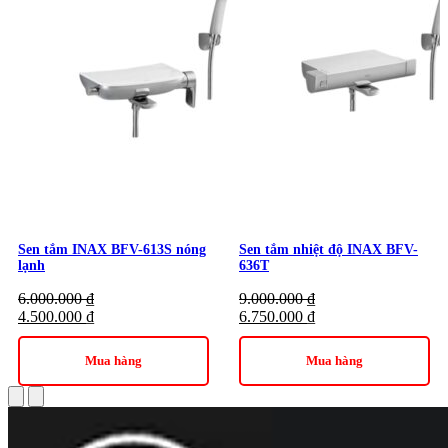
Thương hiệu:
Thiết Bị Vệ Sinh INAX
Sen tắm INAX BFV-613S nóng
Sen tắm nhiệt độ INAX BFV-
lạnh
636T
6.000.000
₫
9.000.000
₫
4.500.000
₫
6.750.000
₫
Mua hàng
Mua hàng