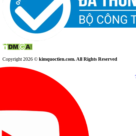
Copyright 2026 ©
kimquoctien.com. All Rights Reserved
Chat Facebook
Chat Zalo
(8h00 - 21h30)
(8h00 - 21h3