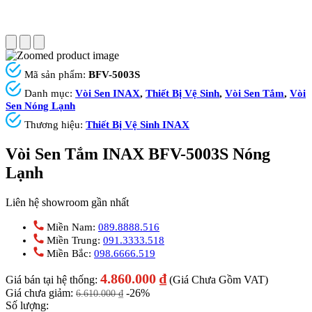
Mã sản phẩm:
BFV-5003S
Danh mục:
Vòi Sen INAX
,
Thiết Bị Vệ Sinh
,
Vòi Sen Tắm
,
Vòi
Sen Nóng Lạnh
Thương hiệu:
Thiết Bị Vệ Sinh INAX
Vòi Sen Tắm INAX BFV-5003S Nóng
Lạnh
Liên hệ showroom gần nhất
Miền Nam:
089.8888.516
Miền Trung:
091.3333.518
Miền Bắc:
098.6666.519
4.860.000
₫
Giá bán tại hệ thống:
(Giá Chưa Gồm VAT)
Giá chưa giảm:
-26%
6.610.000
₫
Số lượng: