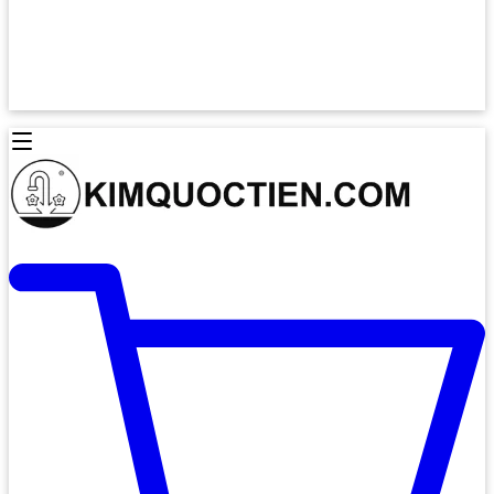
Lò Nướng Âm Tủ
Lò Nướng Bosch
Lò Nướng Độc lập
Lò Nướng Hafele
Thiết Bị Vệ Sinh
Máy Hút Mùi
Thiết Bị Vệ Sinh INAX
Máy Hút Khử Mùi Classic
Thiết Bị Vệ Sinh TOTO
Máy Hút Khử Mùi Đảo
Thiết Bị Vệ Sinh Cotto
Máy Hút Mùi Áp Tường
Thiết Bị Vệ Sinh CAESAR
Máy Hút Mùi Âm Trần
Thiết Bị Vệ Sinh American Standard
Máy Rửa Chén Bát
Thiết Bị Vệ Sinh BELLO
Máy Rửa Chén Âm Toàn Phần
Thiết Bị Vệ Sinh VIGLACERA
Máy Rửa Chén Bát 12 Bộ
Thiết Bị Vệ Sinh THIÊN THANH
Máy Rửa Chén Bát Bán Âm
Thiết Bị Bếp