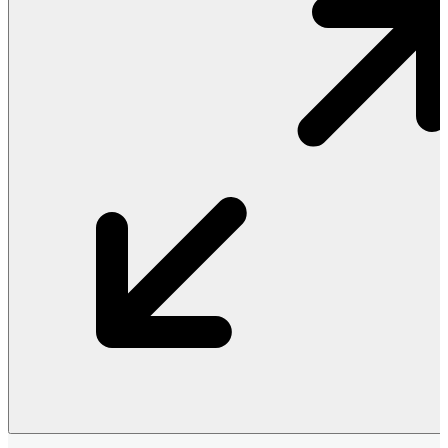
Vật Liệu Nước
Thiết Bị Nước STIEBEL ELTRON
Thiết Bị Nước ARISTON
Thiết Bị Nước TÂN Á ĐẠI THÀNH