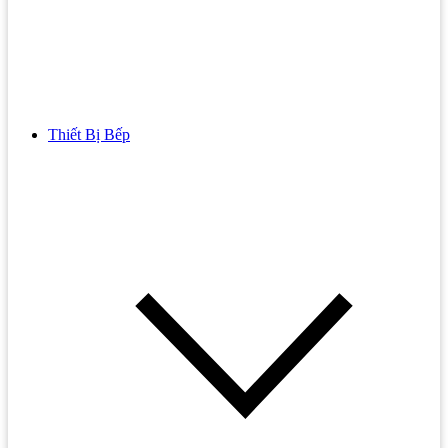
Thiết Bị Bếp
Bồn Cầu
Bồn cầu TOTO
Bồn cầu INAX
Bồn Cầu Thông Minh
Bồn Cầu 1 Khối
Bồn Cầu 2 Khối
Bồn Cầu Trẻ Em
Bồn cầu AMERICAN STANDARD
Bồn cầu CAESAR
Bồn Cầu COTTO