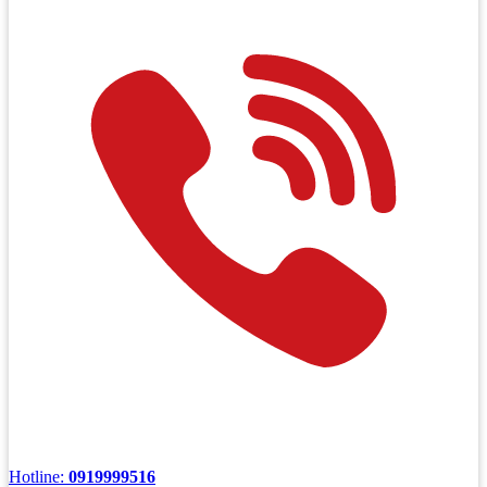
Hotline:
0919999516