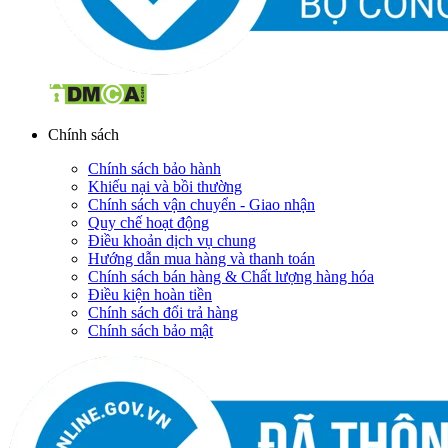
Chính sách
Chính sách bảo hành
Khiếu nại và bồi thường
Chính sách vận chuyển - Giao nhận
Quy chế hoạt động
Điều khoản dịch vụ chung
Hướng dẫn mua hàng và thanh toán
Chính sách bán hàng & Chất lượng hàng hóa
Điều kiện hoàn tiền
Chính sách đổi trả hàng
Chính sách bảo mật