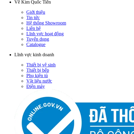
Về Kim Quốc Tiến
Giới thiệu
Tin tức
Hệ thống Showroom
Liên hệ
Lĩnh vực hoạt động
Tuyển dụng
Catalogue
Lĩnh vực kinh doanh
Thiết bị vệ sinh
Thiết bị bếp
Phụ kiện tủ
Vật liệu nước
Điện máy