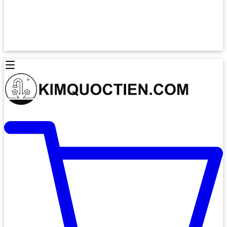
Lò Nướng Âm Tủ
Lò Nướng Bosch
Lò Nướng Độc lập
Lò Nướng Hafele
Thiết Bị Vệ Sinh
Máy Hút Mùi
Thiết Bị Vệ Sinh INAX
Máy Hút Khử Mùi Classic
Thiết Bị Vệ Sinh TOTO
Máy Hút Khử Mùi Đảo
Thiết Bị Vệ Sinh Cotto
Máy Hút Mùi Áp Tường
Thiết Bị Vệ Sinh CAESAR
Máy Hút Mùi Âm Trần
Thiết Bị Vệ Sinh American Standard
Máy Rửa Chén Bát
Thiết Bị Vệ Sinh BELLO
Máy Rửa Chén Âm Toàn Phần
Thiết Bị Vệ Sinh VIGLACERA
Máy Rửa Chén Bát 12 Bộ
Thiết Bị Vệ Sinh THIÊN THANH
Máy Rửa Chén Bát Bán Âm
Thiết Bị Bếp