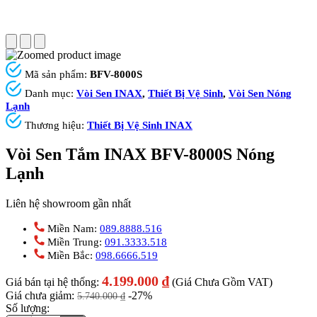
Mã sản phẩm:
BFV-8000S
Danh mục:
Vòi Sen INAX
,
Thiết Bị Vệ Sinh
,
Vòi Sen Nóng
Lạnh
Thương hiệu:
Thiết Bị Vệ Sinh INAX
Vòi Sen Tắm INAX BFV-8000S Nóng
Lạnh
Liên hệ showroom gần nhất
Miền Nam:
089.8888.516
Miền Trung:
091.3333.518
Miền Bắc:
098.6666.519
4.199.000
₫
Giá bán tại hệ thống:
(Giá Chưa Gồm VAT)
Giá chưa giảm:
-27%
5.740.000
₫
Số lượng: