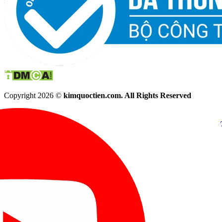
Copyright 2026 ©
kimquoctien.com. All Rights Reserved
Chat Facebook
Chat Zalo
(8h00 - 21h30)
(8h00 - 21h3