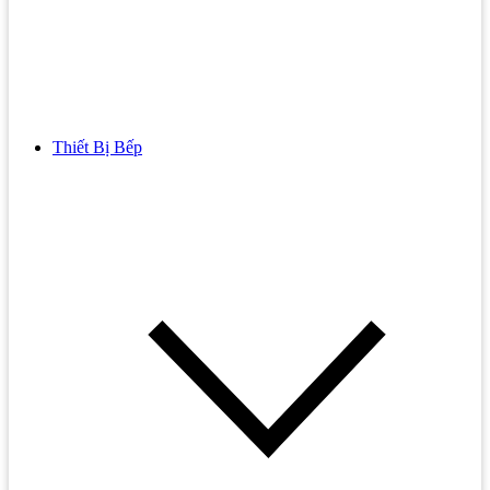
Thiết Bị Bếp
Bồn Cầu
Bồn cầu TOTO
Bồn cầu INAX
Bồn Cầu Thông Minh
Bồn Cầu 1 Khối
Bồn Cầu 2 Khối
Bồn Cầu Trẻ Em
Bồn cầu AMERICAN STANDARD
Bồn cầu CAESAR
Bồn Cầu COTTO