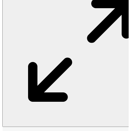
Vật Liệu Nước
Thiết Bị Nước STIEBEL ELTRON
Thiết Bị Nước ARISTON
Thiết Bị Nước TÂN Á ĐẠI THÀNH