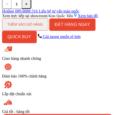
−
+
Vòi
Sen
Hotline
089.8888.516
Liên hệ tư vấn toàn quốc
Tắm
Xem trực tiếp tại showroom
Xem bản đồ
Kim Quốc Tiến
INAX
ĐẶT HÀNG NGAY
BFV-
THÊM VÀO GIỎ HÀNG
8000S
Nóng
Giá mong muốn rẻ hơn
QUICK BUY
Lạnh
số
lượng
Giao hàng nhanh chóng
Đảm bảo 100% chính hãng
Lắp đặt chuẩn xác
Giá tốt - hàng tốt