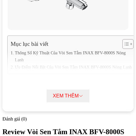
Mục lục bài viết
Thông Số Kỹ Thuật Của Vòi Sen Tắm INAX BFV-8000S Nóng
Lạnh
Ưu Điểm Nổi Bật Của Vòi Sen Tắm INAX BFV-8000S Nóng Lạnh
Thông Số Kỹ Thuật Của Vòi Sen Tắm
INAX BFV-8000S Nóng Lạnh
XEM THÊM
Chất liệu: Đồng thau mạ Niken Chrome
Kích thước: 150mm x 330mm
Đánh giá (0)
Áp lực nước: 0.05MPa ~ 0.75MPa
Review Vòi Sen Tắm INAX BFV-8000S
Thương hiệu: INAX