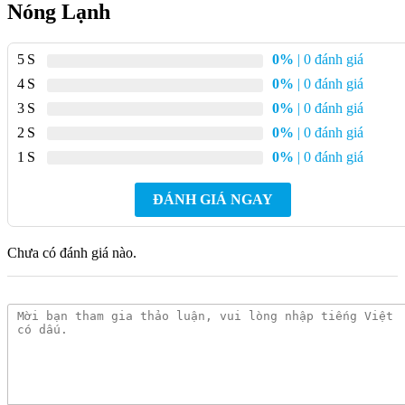
Nóng Lạnh
Xuất xứ: Việt Nam
Tay sen massage 3 chế độ phun
5
0%
| 0 đánh giá
Van đĩa bằng sứ
4
0%
| 0 đánh giá
3
0%
| 0 đánh giá
Tiết kiệm nước
2
0%
| 0 đánh giá
Dễ dàng lắp đặt
1
0%
| 0 đánh giá
Thiết kế sang trọng, hiện đại
ĐÁNH GIÁ NGAY
Ưu Điểm Nổi Bật Của Vòi Sen Tắm
INAX BFV-8000S Nóng Lạnh
Chưa có đánh giá nào.
Kích thước nhỏ gọn:
150mm x 330mm, phù hợp cho mọi
không gian tắm, từ nhà ở đến khách sạn, khu nghỉ dưỡng.
Chất liệu cao cấp:
Đồng thau mạ Niken Chrome dày gấp 3
lần so với thông thường, đảm bảo độ bền bỉ và chống gỉ sét
hiệu quả. Bề mặt vòi sen sáng bóng, sang trọng, giữ cho
phòng tắm luôn tỏa sáng.