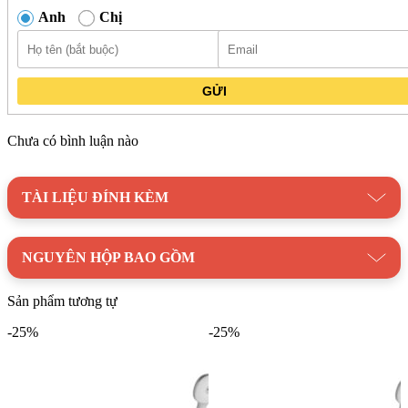
Tay sen massage đa chức năng:
3 chế độ phun (phun mưa,
Anh
Chị
phun tia, phun sương) giúp bạn thư giãn sau một ngày dài
mệt mỏi.
Van đĩa bằng sứ:
Chống bám cặn bẩn, vận hành êm ái và
GỬI
tiết kiệm nước.
Áp lực nước:
0.05MPa ~ 0.75MPa phù hợp với đa dạng hệ
Chưa có bình luận nào
thống nước.
Với thiết kế hiện đại, sang trọng cùng chức năng đa dạng,
Vòi
TÀI LIỆU ĐÍNH KÈM
Sen Tắm INAX BFV-8000S Nóng Lạnh
hứa hẹn mang đến
cho bạn trải nghiệm tắm tuyệt vời. Hãy sở hữu ngay sản phẩm
này để tận hưởng sự thư giãn và thoải mái sau mỗi ngày dài
NGUYÊN HỘP BAO GỒM
mệt mỏi. Liên hệ ngay với
Kim Quốc Tiến
để được tư vấn và
đặt hàng!
Sản phẩm tương tự
Danh mục:
Thiết Bị Vệ Sinh
|
Vòi Sen Tắm
|
Vòi Sen INAX
-25%
-25%
Thương hiệu:
Thiết Bị Vệ Sinh INAX