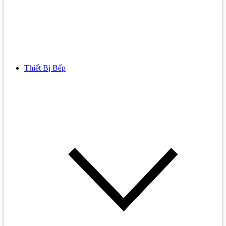
Thiết Bị Bếp
Bồn Cầu
Bồn cầu TOTO
Bồn cầu INAX
Bồn Cầu Thông Minh
Bồn Cầu 1 Khối
Bồn Cầu 2 Khối
Bồn Cầu Trẻ Em
Bồn cầu AMERICAN STANDARD
Bồn cầu CAESAR
Bồn Cầu COTTO