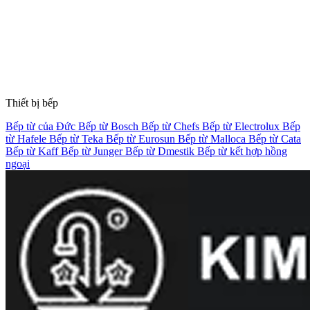
Thiết bị bếp
Bếp từ của Đức
Bếp từ Bosch
Bếp từ Chefs
Bếp từ Electrolux
Bếp
từ Hafele
Bếp từ Teka
Bếp từ Eurosun
Bếp từ Malloca
Bếp từ Cata
Bếp từ Kaff
Bếp từ Junger
Bếp từ Dmestik
Bếp từ kết hợp hồng
ngoại