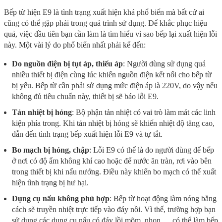
Bếp từ hiện E9 là tình trạng xuất hiện khá phổ biến mà bất cứ ai
cũng có thể gặp phải trong quá trình sử dụng. Để khắc phục hiệu
quả, việc đầu tiên bạn cần làm là tìm hiểu vì sao bếp lại xuất hiện lỗi
này. Một vài lý do phổ biến nhất phải kể đến:
Do nguồn điện bị tụt áp, thiếu áp
: Người dùng sử dụng quá
nhiều thiết bị điện cùng lúc khiến nguồn điện kết nối cho bếp từ
bị yếu. Bếp từ cần phải sử dụng mức điện áp là 220V, do vậy nếu
không đủ tiêu chuẩn này, thiết bị sẽ báo lỗi E9.
Tản nhiệt bị hỏng
: Bộ phận tản nhiệt có vai trò làm mát các linh
kiện phía trong. Khi tản nhiệt bị hỏng sẽ khiến nhiệt độ tăng cao,
dẫn đến tình trạng bếp xuất hiện lỗi E9 và tự tắt.
Bo mạch bị hỏng, chập
: Lỗi E9 có thể là do người dùng để bếp
ở nơi có độ ẩm không khí cao hoặc để nước ăn tràn, rơi vào bên
trong thiết bị khi nấu nướng. Điều này khiến bo mạch có thể xuất
hiện tình trạng bị hư hại.
Dụng cụ nấu không phù hợp
: Bếp từ hoạt động làm nóng bằng
cách sẽ truyền nhiệt trực tiếp vào đáy nồi. Vì thế, trường hợp bạn
sử dụng các dụng cụ nấu có đáy lồi mõm, nhọn,… có thể làm bếp