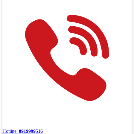
Hotline:
0919999516