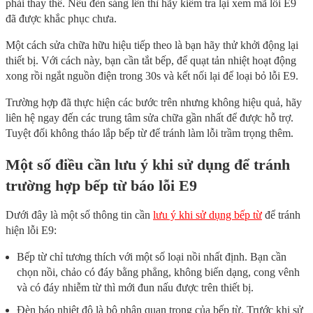
phải thay thế. Nếu đèn sáng lên thì hãy kiểm tra lại xem mã lỗi E9
đã được khắc phục chưa.
Một cách sửa chữa hữu hiệu tiếp theo là bạn hãy thử khởi động lại
thiết bị. Với cách này, bạn cần tắt bếp, để quạt tản nhiệt hoạt động
xong rồi ngắt nguồn điện trong 30s và kết nối lại để loại bỏ lỗi E9.
Trường hợp đã thực hiện các bước trên nhưng không hiệu quả, hãy
liên hệ ngay đến các trung tâm sửa chữa gần nhất để được hỗ trợ.
Tuyệt đối không tháo lắp bếp từ để tránh làm lỗi trầm trọng thêm.
Một số điều cần lưu ý khi sử dụng để tránh
trường hợp bếp từ báo lỗi E9
Dưới đây là một số thông tin cần
lưu ý khi sử dụng bếp từ
để tránh
hiện lỗi E9:
Bếp từ chỉ tương thích với một số loại nồi nhất định. Bạn cần
chọn nồi, chảo có đáy bằng phẳng, không biến dạng, cong vênh
và có đáy nhiễm từ thì mới đun nấu được trên thiết bị.
Đèn báo nhiệt độ là bộ phận quan trọng của bếp từ. Trước khi sử