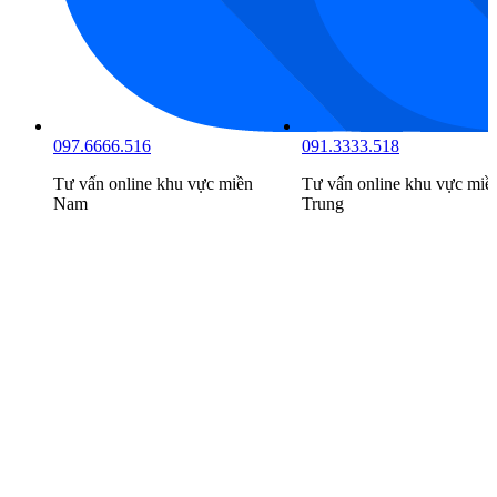
091.3333.518
098.6666.519
n
Tư vấn online khu vực
miền
Tư vấn online khu vực
miề
Trung
Bắc