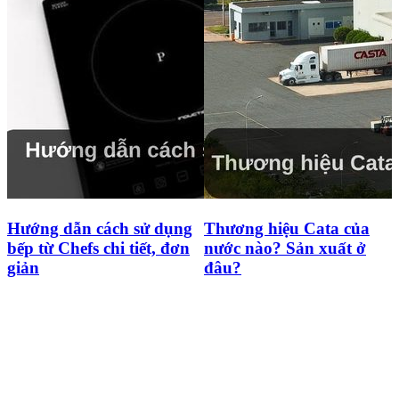
Thương hiệu Cata của
Hướng dẫn cách sử dụng
nước nào? Sản xuất ở
bếp từ Cata chi tiết cho
đâu?
người mới