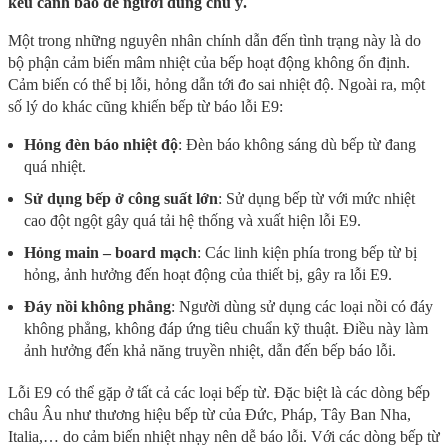
kêu cảnh báo để người dùng chú ý.
Một trong những nguyên nhân chính dẫn đến tình trạng này là do
bộ phận cảm biến mâm nhiệt của bếp hoạt động không ổn định.
Cảm biến có thể bị lỗi, hỏng dẫn tới đo sai nhiệt độ. Ngoài ra, một
số lý do khác cũng khiến bếp từ báo lỗi E9:
Hỏng đèn báo nhiệt độ
: Đèn báo không sáng dù bếp từ đang
quá nhiệt.
Sử dụng bếp ở công suất lớn
: Sử dụng bếp từ với mức nhiệt
cao đột ngột gây quá tải hệ thống và xuất hiện lỗi E9.
Hỏng main – board mạch
: Các linh kiện phía trong bếp từ bị
hỏng, ảnh hưởng đến hoạt động của thiết bị, gây ra lỗi E9.
Đáy nồi không phẳng
: Người dùng sử dụng các loại nồi có đáy
không phẳng, không đáp ứng tiêu chuẩn kỹ thuật. Điều này làm
ảnh hưởng đến khả năng truyền nhiệt, dẫn đến bếp báo lỗi.
Lỗi E9 có thể gặp ở tất cả các loại bếp từ. Đặc biệt là các dòng bếp
châu Âu như thương hiệu bếp từ của Đức, Pháp, Tây Ban Nha,
Italia,… do cảm biến nhiệt nhạy nên dễ báo lỗi. Với các dòng bếp từ