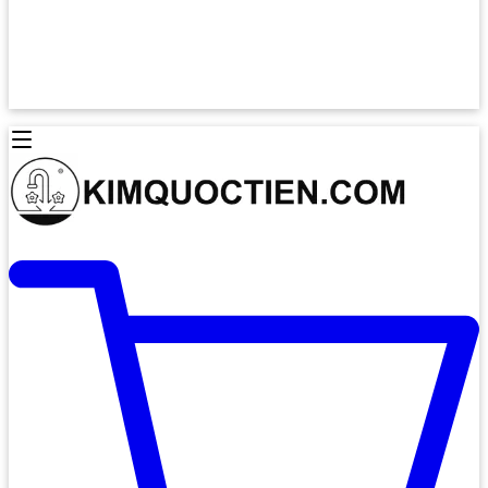
Lò Nướng Âm Tủ
Lò Nướng Bosch
Lò Nướng Độc lập
Lò Nướng Hafele
Thiết Bị Vệ Sinh
Máy Hút Mùi
Thiết Bị Vệ Sinh INAX
Máy Hút Khử Mùi Classic
Thiết Bị Vệ Sinh TOTO
Máy Hút Khử Mùi Đảo
Thiết Bị Vệ Sinh Cotto
Máy Hút Mùi Áp Tường
Thiết Bị Vệ Sinh CAESAR
Máy Hút Mùi Âm Trần
Thiết Bị Vệ Sinh American Standard
Máy Rửa Chén Bát
Thiết Bị Vệ Sinh BELLO
Máy Rửa Chén Âm Toàn Phần
Thiết Bị Vệ Sinh VIGLACERA
Máy Rửa Chén Bát 12 Bộ
Thiết Bị Vệ Sinh THIÊN THANH
Máy Rửa Chén Bát Bán Âm
Thiết Bị Bếp