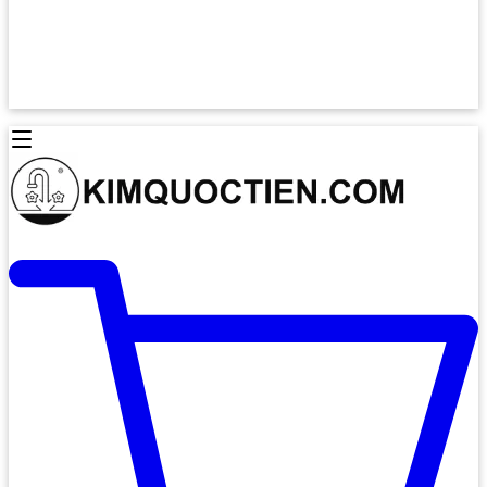
Lò Nướng Âm Tủ
Lò Nướng Bosch
Lò Nướng Độc lập
Lò Nướng Hafele
Thiết Bị Vệ Sinh
Máy Hút Mùi
Thiết Bị Vệ Sinh INAX
Máy Hút Khử Mùi Classic
Thiết Bị Vệ Sinh TOTO
Máy Hút Khử Mùi Đảo
Thiết Bị Vệ Sinh Cotto
Máy Hút Mùi Áp Tường
Thiết Bị Vệ Sinh CAESAR
Máy Hút Mùi Âm Trần
Thiết Bị Vệ Sinh American Standard
Máy Rửa Chén Bát
Thiết Bị Vệ Sinh BELLO
Máy Rửa Chén Âm Toàn Phần
Thiết Bị Vệ Sinh VIGLACERA
Máy Rửa Chén Bát 12 Bộ
Thiết Bị Vệ Sinh THIÊN THANH
Máy Rửa Chén Bát Bán Âm
Thiết Bị Bếp