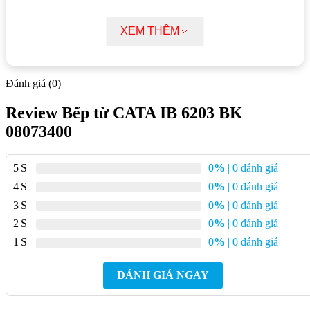
Mặt kính
Schott Ceran (Đức)
XEM THÊM
Điều khiển
Cảm ứng
Công suất tối đa
7200W
Đánh giá (0)
Review Bếp từ CATA IB 6203 BK
Kích thước
68 x 590 x 520 mm
08073400
Xuất xứ
Tây Ban Nha
5
0%
| 0 đánh giá
4
0%
| 0 đánh giá
Bảo hành
24 tháng
3
0%
| 0 đánh giá
2
0%
| 0 đánh giá
Các tính năng nổi bật bếp từ CATA IB
1
0%
| 0 đánh giá
6203 BK
ĐÁNH GIÁ NGAY
Thiết kế sang trọng, hiện đại:
Mặt kính Schott Ceran cao
cấp, chịu lực, chịu nhiệt tốt, dễ vệ sinh, thiết kế vát cạnh tinh