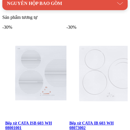
NGUYÊN HỘP BAO GỒM
Sản phẩm tương tự
-30%
-30%
Bếp từ CATA IB 6203 BK
Mua bếp từ CATA IB 6203 BK chính
hãng tại Kim Quốc Tiến
IB 6203 BK 08073400 là sự lựa chọn hoàn hảo cho những gia
đình hiện đại, yêu thích nấu ăn và mong muốn sở hữu một sản
phẩm bếp cao cấp. Với những ưu điểm vượt trội, chiếc bếp từ
này không chỉ giúp bạn nấu nướng nhanh chóng, tiện lợi mà
Bếp từ CATA ISB 603 WH
Bếp từ CATA IB 603 WH
còn góp phần làm tăng thêm vẻ đẹp cho không gian bếp nhà
08001001
08073002