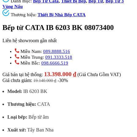
Danh mục:
Bếp Từ Cata
,
Thiết Bị Bếp
,
Bếp Từ
,
Bếp Từ 3
Vùng Nấu
Thương hiệu:
Thiết Bị Nhà Bếp CATA
Bếp từ CATA IB 6203 BK 08073400
Liên hệ showroom gần nhất
Miền Nam:
089.8888.516
Miền Trung:
091.3333.518
Miền Bắc:
098.6666.519
13.398.000
₫
Giá bán tại hệ thống:
(Giá Chưa Gồm VAT)
Giá chưa giảm:
-30%
19.140.000
₫
Model:
IB 6203 BK
Thương hiệu:
CATA
Loại bếp:
Bếp từ âm
Xuất xứ:
Tây Ban Nha