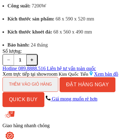
Công suất:
7200W
Kích thước sản phẩm:
68 x 590 x 520 mm
Kích thước khoét đá:
68 x 560 x 490 mm
Bảo hành:
24 tháng
Số lượng:
−
+
Bếp
từ
Hotline
089.8888.516
Liên hệ tư vấn toàn quốc
CATA
Xem trực tiếp tại showroom
Xem bản đồ
Kim Quốc Tiến
IB
ĐẶT HÀNG NGAY
6203
THÊM VÀO GIỎ HÀNG
BK
08073400
Giá mong muốn rẻ hơn
QUICK BUY
số
lượng
Giao hàng nhanh chóng