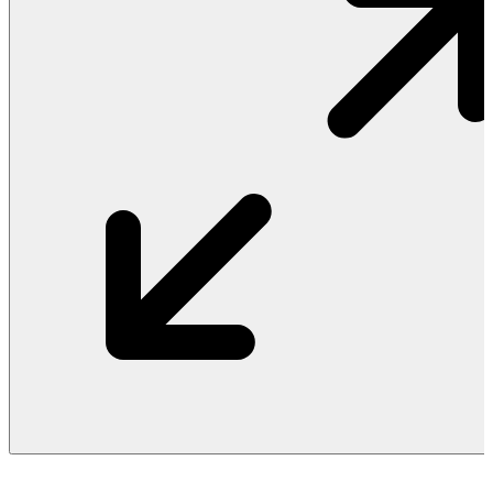
Vật Liệu Nước
Thiết Bị Nước STIEBEL ELTRON
Thiết Bị Nước ARISTON
Thiết Bị Nước TÂN Á ĐẠI THÀNH