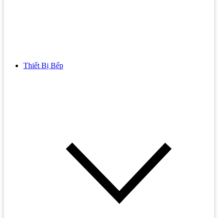
Thiết Bị Bếp
Bồn Cầu
Bồn cầu TOTO
Bồn cầu INAX
Bồn Cầu Thông Minh
Bồn Cầu 1 Khối
Bồn Cầu 2 Khối
Bồn Cầu Trẻ Em
Bồn cầu AMERICAN STANDARD
Bồn cầu CAESAR
Bồn Cầu COTTO