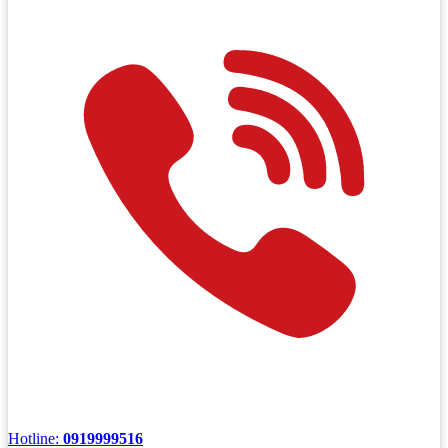
Hotline:
0919999516