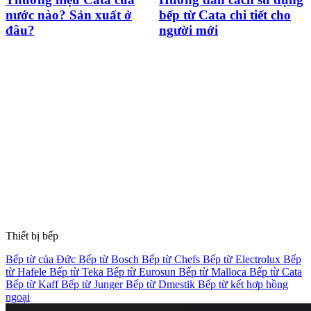
bếp từ Cata chi tiết cho
Nguyên nhân và cách
người mới
khắc phục hiệu quả
Thiết bị bếp
Bếp từ của Đức
Bếp từ Bosch
Bếp từ Chefs
Bếp từ Electrolux
Bếp
từ Hafele
Bếp từ Teka
Bếp từ Eurosun
Bếp từ Malloca
Bếp từ Cata
Bếp từ Kaff
Bếp từ Junger
Bếp từ Dmestik
Bếp từ kết hợp hồng
ngoại