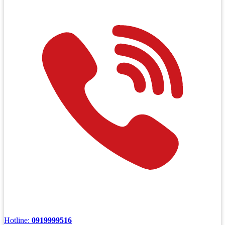
Hotline:
0919999516