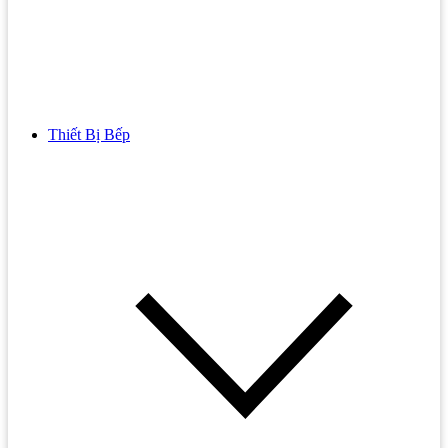
Thiết Bị Bếp
Bồn Cầu
Bồn cầu TOTO
Bồn cầu INAX
Bồn Cầu Thông Minh
Bồn Cầu 1 Khối
Bồn Cầu 2 Khối
Bồn Cầu Trẻ Em
Bồn cầu AMERICAN STANDARD
Bồn cầu CAESAR
Bồn Cầu COTTO