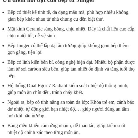
Bếp có thiết kế tinh tế, đa dạng mẫu mã, phù hợp nhiều không
gian bếp khác nhau từ nhà chung cư đến biệt thự.
Mặt kính Ceramic sáng bóng, chịu nhiệt. Đây là chất liệu cao cấp,
chịu nhiệt tốt, dễ vệ sinh.
Bếp Junger có thể lắp đặt âm tường giúp không gian bếp thêm
gọn gàng, tiện lợi.
Bếp có linh kiện bền bỉ, công nghệ hiện đại. Nhiều bộ phận được
làm từ sợi carbon siêu bền, giúp tản nhiệt ổn định và tăng tuổi thọ
bếp.
Hệ thống Dual Egor 7 Radiant kiểm soát nhiệt độ thông minh,
giúp món ăn chín đều, tránh cháy khét.
Ngoài ra, bếp có tính năng an toàn đa lớp: Khóa trẻ em, cảnh báo
dư nhiệt, tự động giới hạn nhiệt độ,… giúp người dùng an tâm
hơn khi nấu nướng.
Bảng điều khiển cảm ứng nhanh, dễ thao tác, giúp kiểm soát
nhiệt độ chính xác theo từng món ăn.