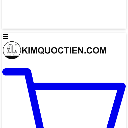
Lò Nướng Âm Tủ
Lò Nướng Bosch
Lò Nướng Độc lập
Lò Nướng Hafele
Thiết Bị Vệ Sinh
Máy Hút Mùi
Thiết Bị Vệ Sinh INAX
Máy Hút Khử Mùi Classic
Thiết Bị Vệ Sinh TOTO
Máy Hút Khử Mùi Đảo
Thiết Bị Vệ Sinh Cotto
Máy Hút Mùi Áp Tường
Thiết Bị Vệ Sinh CAESAR
Máy Hút Mùi Âm Trần
Thiết Bị Vệ Sinh American Standard
Máy Rửa Chén Bát
Thiết Bị Vệ Sinh BELLO
Máy Rửa Chén Âm Toàn Phần
Thiết Bị Vệ Sinh VIGLACERA
Máy Rửa Chén Bát 12 Bộ
Thiết Bị Vệ Sinh THIÊN THANH
Máy Rửa Chén Bát Bán Âm
Thiết Bị Bếp