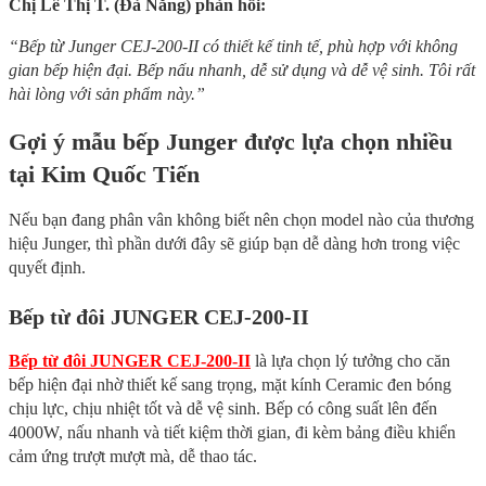
Chị Lê Thị T. (Đà Nẵng) phản hồi:
“Bếp từ Junger CEJ-200-II có thiết kế tinh tế, phù hợp với không
gian bếp hiện đại. Bếp nấu nhanh, dễ sử dụng và dễ vệ sinh. Tôi rất
hài lòng với sản phẩm này.”
Gợi ý mẫu bếp Junger được lựa chọn nhiều
tại Kim Quốc Tiến
Nếu bạn đang phân vân không biết nên chọn model nào của thương
hiệu Junger, thì phần dưới đây sẽ giúp bạn dễ dàng hơn trong việc
quyết định.
Bếp từ đôi JUNGER CEJ-200-II
Bếp từ đôi JUNGER CEJ-200-II
là lựa chọn lý tưởng cho căn
bếp hiện đại nhờ thiết kế sang trọng, mặt kính Ceramic đen bóng
chịu lực, chịu nhiệt tốt và dễ vệ sinh. Bếp có công suất lên đến
4000W, nấu nhanh và tiết kiệm thời gian, đi kèm bảng điều khiển
cảm ứng trượt mượt mà, dễ thao tác.