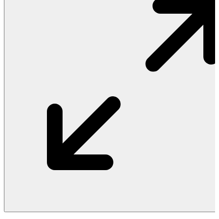
Vật Liệu Nước
Thiết Bị Nước STIEBEL ELTRON
Thiết Bị Nước ARISTON
Thiết Bị Nước TÂN Á ĐẠI THÀNH