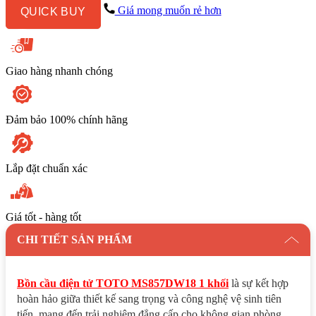
1
Giá mong muốn rẻ hơn
QUICK BUY
khối
kèm
nắp
rửa
điện
Giao hàng nhanh chóng
tử
WASHLET
dòng
C2
Đảm bảo 100% chính hãng
cơ
bản
–
Lắp đặt chuẩn xác
TCF23710AAA
số
lượng
Giá tốt - hàng tốt
CHI TIẾT SẢN PHẨM
Bồn cầu điện tử TOTO MS857DW18 1 khối
là sự kết hợp
hoàn hảo giữa thiết kế sang trọng và công nghệ vệ sinh tiên
tiến, mang đến trải nghiệm đẳng cấp cho không gian phòng