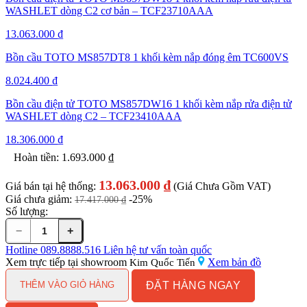
WASHLET dòng C2 cơ bản – TCF23710AAA
13.063.000
₫
Bồn cầu TOTO MS857DT8 1 khối kèm nắp đóng êm TC600VS
8.024.400
₫
Bồn cầu điện tử TOTO MS857DW16 1 khối kèm nắp rửa điện tử
WASHLET dòng C2 – TCF23410AAA
18.306.000
₫
Hoàn tiền:
1.693.000
₫
13.063.000
₫
Giá bán tại hệ thống:
(Giá Chưa Gồm VAT)
Giá chưa giảm:
-25%
17.417.000
₫
Số lượng:
−
+
Bồn
cầu
Hotline
089.8888.516
Liên hệ tư vấn toàn quốc
điện
Xem trực tiếp tại showroom
Xem bản đồ
Kim Quốc Tiến
tử
ĐẶT HÀNG NGAY
TOTO
THÊM VÀO GIỎ HÀNG
MS857DW18