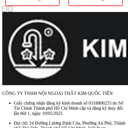
CÔNG TY TNHH NỘI NGOẠI THẤT KIM QUỐC TIẾN
Giấy chứng nhận đăng ký kinh doanh số 0318800255 do Sở
Tài Chính Thành phố Hồ Chí Minh cấp và đăng ký thay đổi
lần thứ 1, ngày 19/05/2025
Địa chỉ: 24 Đường Lương Định Của, Phường An Phú, Thành