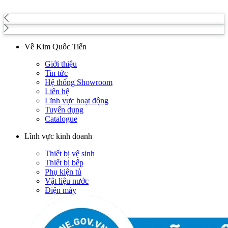
Về Kim Quốc Tiến
Giới thiệu
Tin tức
Hệ thống Showroom
Liên hệ
Lĩnh vực hoạt động
Tuyển dụng
Catalogue
Lĩnh vực kinh doanh
Thiết bị vệ sinh
Thiết bị bếp
Phụ kiện tủ
Vật liệu nước
Điện máy