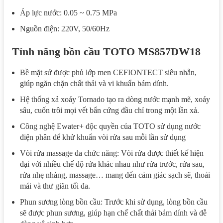
Áp lực nước: 0.05 ~ 0.75 MPa
Nguồn điện: 220V, 50/60Hz
Tính năng bồn cầu TOTO MS857DW18
Bề mặt sứ được phủ lớp men CEFIONTECT siêu nhẵn,
giúp ngăn chặn chất thải và vi khuẩn bám dính.
Hệ thống xả xoáy Tornado tạo ra dòng nước mạnh mẽ, xoáy
sâu, cuốn trôi mọi vết bẩn cứng đầu chỉ trong một lần xả.
Công nghệ Ewater+ độc quyền của TOTO sử dụng nước
điện phân để khử khuẩn vòi rửa sau mỗi lần sử dụng
Vòi rửa massage đa chức năng: Vòi rửa được thiết kế hiện
đại với nhiều chế độ rửa khác nhau như rửa trước, rửa sau,
rửa nhẹ nhàng, massage… mang đến cảm giác sạch sẽ, thoải
mái và thư giãn tối đa.
Phun sương lòng bồn cầu: Trước khi sử dụng, lòng bồn cầu
sẽ được phun sương, giúp hạn chế chất thải bám dính và dễ