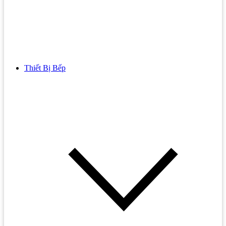
Thiết Bị Bếp
Bồn Cầu
Bồn cầu TOTO
Bồn cầu INAX
Bồn Cầu Thông Minh
Bồn Cầu 1 Khối
Bồn Cầu 2 Khối
Bồn Cầu Trẻ Em
Bồn cầu AMERICAN STANDARD
Bồn cầu CAESAR
Bồn Cầu COTTO