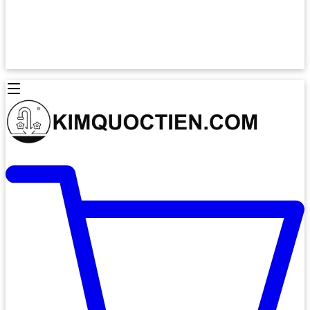
Lò Nướng Âm Tủ
Lò Nướng Bosch
Lò Nướng Độc lập
Lò Nướng Hafele
Thiết Bị Vệ Sinh
Máy Hút Mùi
Thiết Bị Vệ Sinh INAX
Máy Hút Khử Mùi Classic
Thiết Bị Vệ Sinh TOTO
Máy Hút Khử Mùi Đảo
Thiết Bị Vệ Sinh Cotto
Máy Hút Mùi Áp Tường
Thiết Bị Vệ Sinh CAESAR
Máy Hút Mùi Âm Trần
Thiết Bị Vệ Sinh American Standard
Máy Rửa Chén Bát
Thiết Bị Vệ Sinh BELLO
Máy Rửa Chén Âm Toàn Phần
Thiết Bị Vệ Sinh VIGLACERA
Máy Rửa Chén Bát 12 Bộ
Thiết Bị Vệ Sinh THIÊN THANH
Máy Rửa Chén Bát Bán Âm
Thiết Bị Bếp