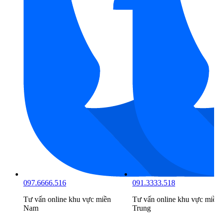
091.3333.518
098.6666.519
n
Tư vấn online khu vực
miền
Tư vấn online khu vực
miề
Trung
Bắc