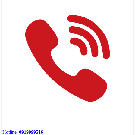
Hotline:
0919999516