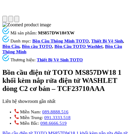
Mã sản phẩm:
MS857DW18#XW
Danh mục:
Bồn Cầu Thông Minh TOTO
,
Thiết Bị Vệ Sinh
,
Bồn Cầu
,
Bồn cầu TOTO
,
Bồn Cầu TOTO Washlet
,
Bồn Cầu
Thông Minh
Thương hiệu:
Thiết Bị Vệ Sinh TOTO
Bồn cầu điện tử TOTO MS857DW18 1
khối kèm nắp rửa điện tử WASHLET
dòng C2 cơ bản – TCF23710AAA
Liên hệ showroom gần nhất
Miền Nam:
089.8888.516
Miền Trung:
091.3333.518
Miền Bắc:
098.6666.519
Bồn cầu điện tử TOTO MS857DW18 1 khối kèm nắp rửa điện tử