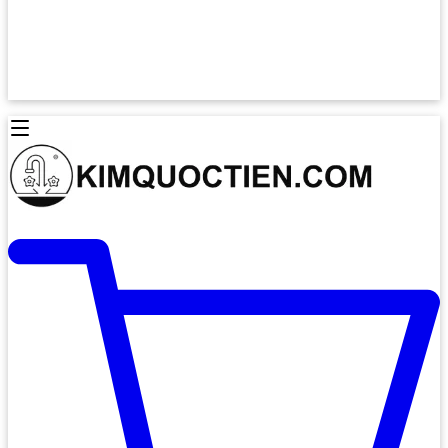
Lò Nướng Âm Tủ
Lò Nướng Bosch
Lò Nướng Độc lập
Lò Nướng Hafele
Thiết Bị Vệ Sinh
Máy Hút Mùi
Thiết Bị Vệ Sinh INAX
Máy Hút Khử Mùi Classic
Thiết Bị Vệ Sinh TOTO
Máy Hút Khử Mùi Đảo
Thiết Bị Vệ Sinh Cotto
Máy Hút Mùi Áp Tường
Thiết Bị Vệ Sinh CAESAR
Máy Hút Mùi Âm Trần
Thiết Bị Vệ Sinh American Standard
Máy Rửa Chén Bát
Thiết Bị Vệ Sinh BELLO
Máy Rửa Chén Âm Toàn Phần
Thiết Bị Vệ Sinh VIGLACERA
Máy Rửa Chén Bát 12 Bộ
Thiết Bị Vệ Sinh THIÊN THANH
Máy Rửa Chén Bát Bán Âm
Thiết Bị Bếp