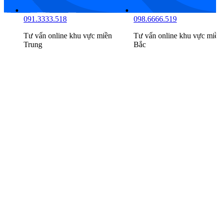
091.3333.518
098.6666.519
n
Tư vấn online khu vực
miền
Tư vấn online khu vực
miề
Trung
Bắc