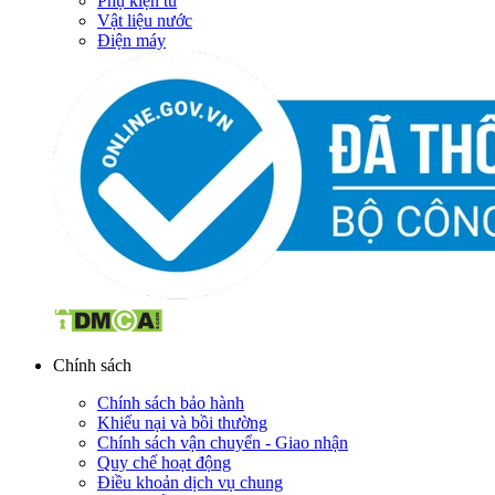
Phụ kiện tủ
Vật liệu nước
Điện máy
Chính sách
Chính sách bảo hành
Khiếu nại và bồi thường
Chính sách vận chuyển - Giao nhận
Quy chế hoạt động
Điều khoản dịch vụ chung