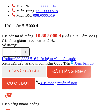
Miền Nam:
089.8888.516
Miền Trung:
091.3333.518
Miền Bắc:
098.6666.519
Hoàn tiền:
515.000
₫
10.802.000
₫
Giá bán tại hệ thống:
(Giá Chưa Gồm VAT)
Giá chưa giảm:
-24%
14.270.000
₫
Số lượng:
−
+
Bồn
cầu
Hotline
089.8888.516
Liên hệ tư vấn toàn quốc
nắp
Xem trực tiếp tại showroom
Xem bản đồ
Kim Quốc Tiến
rửa
ĐẶT HÀNG NGAY
cơ
THÊM VÀO GIỎ HÀNG
Inax
ACT-
Giá mong muốn rẻ hơn
QUICK BUY
902+CW-
S32VN
số
lượng
Giao hàng nhanh chóng