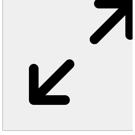
Vật Liệu Nước
Thiết Bị Nước STIEBEL ELTRON
Thiết Bị Nước ARISTON
Thiết Bị Nước TÂN Á ĐẠI THÀNH