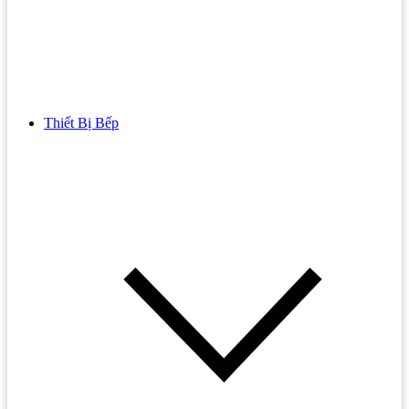
Thiết Bị Bếp
Bồn Cầu
Bồn cầu TOTO
Bồn cầu INAX
Bồn Cầu Thông Minh
Bồn Cầu 1 Khối
Bồn Cầu 2 Khối
Bồn Cầu Trẻ Em
Bồn cầu AMERICAN STANDARD
Bồn cầu CAESAR
Bồn Cầu COTTO