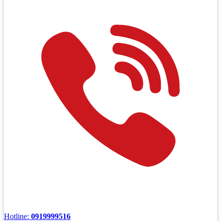
Hotline:
0919999516