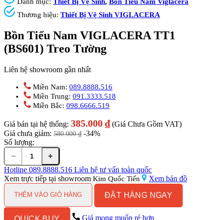
Danh mục:
Thiết Bị Vệ Sinh
,
Bồn Tiểu Nam Viglacera
Thương hiệu:
Thiết Bị Vệ Sinh VIGLACERA
Bồn Tiểu Nam VIGLACERA TT1
(BS601) Treo Tường
Liên hệ showroom gần nhất
Miền Nam:
089.8888.516
Miền Trung:
091.3333.518
Miền Bắc:
098.6666.519
385.000
₫
Giá bán tại hệ thống:
(Giá Chưa Gồm VAT)
Giá chưa giảm:
-34%
580.000
₫
Số lượng:
−
+
Bồn
Tiểu
Hotline
089.8888.516
Liên hệ tư vấn toàn quốc
Nam
Xem trực tiếp tại showroom
Xem bản đồ
Kim Quốc Tiến
VIGLACERA
ĐẶT HÀNG NGAY
TT1
THÊM VÀO GIỎ HÀNG
(BS601)
Treo
Giá mong muốn rẻ hơn
QUICK BUY