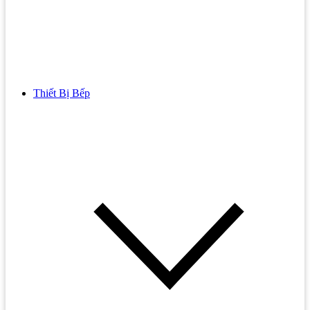
Thiết Bị Bếp
Bồn Cầu
Bồn cầu TOTO
Bồn cầu INAX
Bồn Cầu Thông Minh
Bồn Cầu 1 Khối
Bồn Cầu 2 Khối
Bồn Cầu Trẻ Em
Bồn cầu AMERICAN STANDARD
Bồn cầu CAESAR
Bồn Cầu COTTO