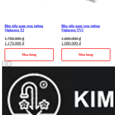
Bồn tiểu nam treo tường
Bồn tiểu nam treo tường
Viglacera T2
Viglacera TV5
1.700.000
₫
1.600.000
₫
1.170.000
₫
1.080.000
₫
Mua hàng
Mua hàng