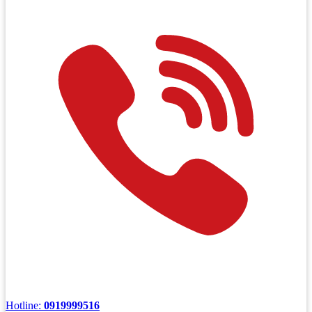
Hotline:
0919999516