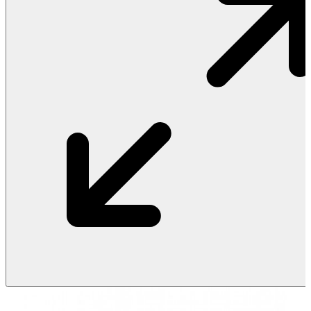
Vật Liệu Nước
Thiết Bị Nước STIEBEL ELTRON
Thiết Bị Nước ARISTON
Thiết Bị Nước TÂN Á ĐẠI THÀNH