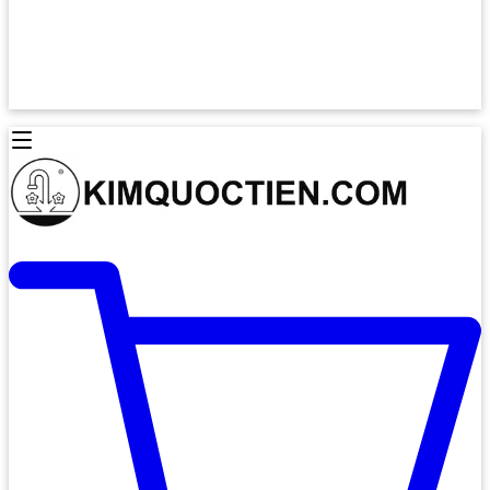
Lò Nướng Âm Tủ
Lò Nướng Bosch
Lò Nướng Độc lập
Lò Nướng Hafele
Thiết Bị Vệ Sinh
Máy Hút Mùi
Thiết Bị Vệ Sinh INAX
Máy Hút Khử Mùi Classic
Thiết Bị Vệ Sinh TOTO
Máy Hút Khử Mùi Đảo
Thiết Bị Vệ Sinh Cotto
Máy Hút Mùi Áp Tường
Thiết Bị Vệ Sinh CAESAR
Máy Hút Mùi Âm Trần
Thiết Bị Vệ Sinh American Standard
Máy Rửa Chén Bát
Thiết Bị Vệ Sinh BELLO
Máy Rửa Chén Âm Toàn Phần
Thiết Bị Vệ Sinh VIGLACERA
Máy Rửa Chén Bát 12 Bộ
Thiết Bị Vệ Sinh THIÊN THANH
Máy Rửa Chén Bát Bán Âm
Thiết Bị Bếp