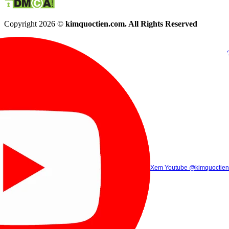
Copyright 2026 ©
kimquoctien.com. All Rights Reserved
Chat Facebook
Chat Zalo
(8h00 - 21h30)
(8h00 - 21h3
Xem Tik Tok
Xem Youtube
Gọi điện
@kimquoctienoffi
(8h00 - 21h30)
@kimquoctien