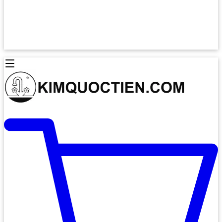
Lò Nướng Âm Tủ
Lò Nướng Bosch
Lò Nướng Độc lập
Lò Nướng Hafele
Thiết Bị Vệ Sinh
Máy Hút Mùi
Thiết Bị Vệ Sinh INAX
Máy Hút Khử Mùi Classic
Thiết Bị Vệ Sinh TOTO
Máy Hút Khử Mùi Đảo
Thiết Bị Vệ Sinh Cotto
Máy Hút Mùi Áp Tường
Thiết Bị Vệ Sinh CAESAR
Máy Hút Mùi Âm Trần
Thiết Bị Vệ Sinh American Standard
Máy Rửa Chén Bát
Thiết Bị Vệ Sinh BELLO
Máy Rửa Chén Âm Toàn Phần
Thiết Bị Vệ Sinh VIGLACERA
Máy Rửa Chén Bát 12 Bộ
Thiết Bị Vệ Sinh THIÊN THANH
Máy Rửa Chén Bát Bán Âm
Thiết Bị Bếp