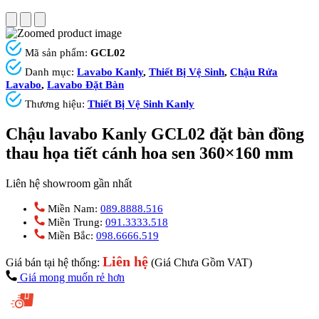
Mã sản phẩm:
GCL02
Danh mục:
Lavabo Kanly
,
Thiết Bị Vệ Sinh
,
Chậu Rửa
Lavabo
,
Lavabo Đặt Bàn
Thương hiệu:
Thiết Bị Vệ Sinh Kanly
Chậu lavabo Kanly GCL02 đặt bàn đồng
thau họa tiết cánh hoa sen 360×160 mm
Liên hệ showroom gần nhất
Miền Nam:
089.8888.516
Miền Trung:
091.3333.518
Miền Bắc:
098.6666.519
Liên hệ
Giá bán tại hệ thống:
(Giá Chưa Gồm VAT)
Giá mong muốn rẻ hơn