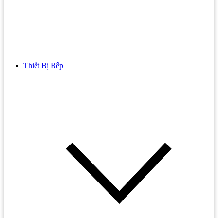
Thiết Bị Bếp
Bồn Cầu
Bồn cầu TOTO
Bồn cầu INAX
Bồn Cầu Thông Minh
Bồn Cầu 1 Khối
Bồn Cầu 2 Khối
Bồn Cầu Trẻ Em
Bồn cầu AMERICAN STANDARD
Bồn cầu CAESAR
Bồn Cầu COTTO