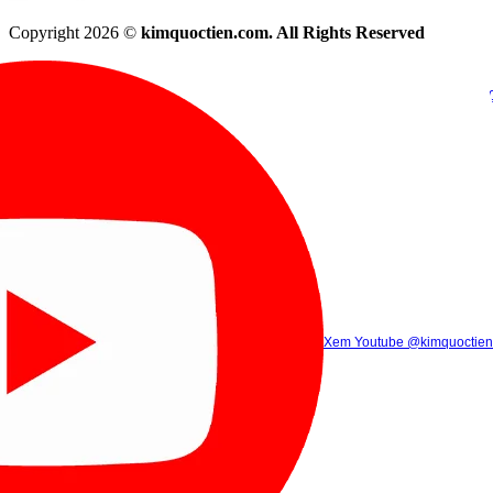
Copyright 2026 ©
kimquoctien.com. All Rights Reserved
Chat Facebook
Chat Zalo
(8h00 - 21h30)
(8h00 - 21h3
Xem Tik Tok
Xem Youtube
Gọi điện
@kimquoctienoffi
(8h00 - 21h30)
@kimquoctien