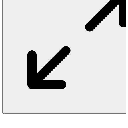
Vật Liệu Nước
Thiết Bị Nước STIEBEL ELTRON
Thiết Bị Nước ARISTON
Thiết Bị Nước TÂN Á ĐẠI THÀNH