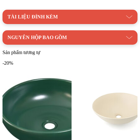
TÀI LIỆU ĐÍNH KÈM
NGUYÊN HỘP BAO GỒM
Chậu lavabo Kanly GCL02 đặt bàn sử dụng chất liệu đồng thau
Sản phẩm tương tự
-20%
Danh mục:
Thiết Bị Vệ Sinh
/
Chậu Rửa Lavabo
/
Lavabo
Kanly
Thương hiệu:
Thiết Bị Vệ Sinh Kanly