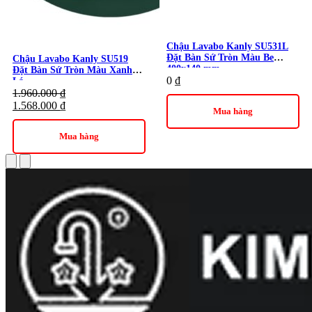
Chậu Lavabo Kanly SU531L
Đặt Bàn Sứ Tròn Màu Be
Chậu Lavabo Kanly SU519
400x140 mm
Đặt Bàn Sứ Tròn Màu Xanh
0
₫
Lá
1.960.000
₫
1.568.000
₫
Mua hàng
Mua hàng