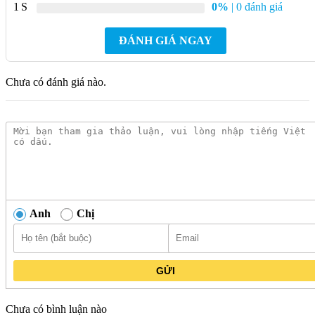
1
0%
| 0 đánh giá
hoa sen 360×160 mm phù hợp với không gian nội thất mang
phong cách cổ kính hoặc sử dụng vật liệu tự nhiên.
ĐÁNH GIÁ NGAY
Thiết kế đặt bàn giúp dễ dàng kết hợp với nhiều loại mặt bàn
khác nhau như gỗ hoặc đá.
Chưa có đánh giá nào.
Sản phẩm đáp ứng nhu cầu rửa mặt, rửa tay đồng thời đóng
vai trò như một chi tiết trang trí trong tổng thể không gian.
Anh
Chị
GỬI
Chưa có bình luận nào