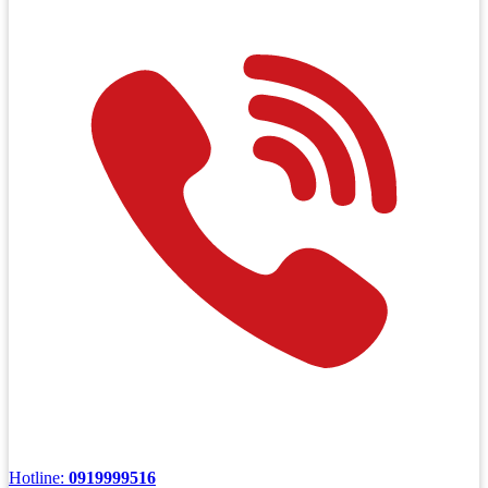
Hotline:
0919999516