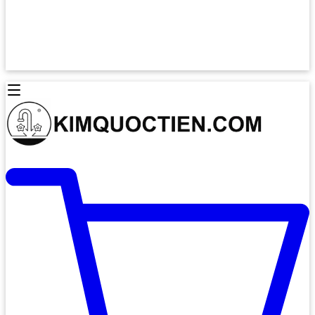
Lò Nướng Âm Tủ
Lò Nướng Bosch
Lò Nướng Độc lập
Lò Nướng Hafele
Thiết Bị Vệ Sinh
Máy Hút Mùi
Thiết Bị Vệ Sinh INAX
Máy Hút Khử Mùi Classic
Thiết Bị Vệ Sinh TOTO
Máy Hút Khử Mùi Đảo
Thiết Bị Vệ Sinh Cotto
Máy Hút Mùi Áp Tường
Thiết Bị Vệ Sinh CAESAR
Máy Hút Mùi Âm Trần
Thiết Bị Vệ Sinh American Standard
Máy Rửa Chén Bát
Thiết Bị Vệ Sinh BELLO
Máy Rửa Chén Âm Toàn Phần
Thiết Bị Vệ Sinh VIGLACERA
Máy Rửa Chén Bát 12 Bộ
Thiết Bị Vệ Sinh THIÊN THANH
Máy Rửa Chén Bát Bán Âm
Thiết Bị Bếp