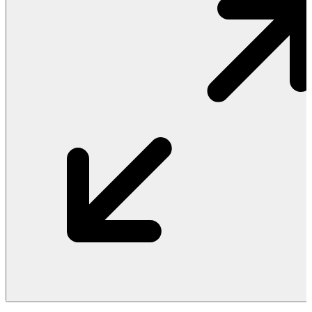
Vật Liệu Nước
Thiết Bị Nước STIEBEL ELTRON
Thiết Bị Nước ARISTON
Thiết Bị Nước TÂN Á ĐẠI THÀNH