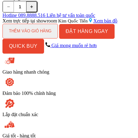
−
+
Chậu
lavabo
Hotline
089.8888.516
Liên hệ tư vấn toàn quốc
Kanly
Xem trực tiếp tại showroom
Xem bản đồ
Kim Quốc Tiến
RSC402V
ĐẶT HÀNG NGAY
đặt
THÊM VÀO GIỎ HÀNG
bàn
đồng
Giá mong muốn rẻ hơn
QUICK BUY
thau
kiểu
cổ
tròn
376x115
Giao hàng nhanh chóng
mm
số
lượng
Đảm bảo 100% chính hãng
Lắp đặt chuẩn xác
Giá tốt - hàng tốt