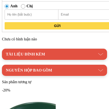
phẩm thích ứng với nhiều yêu cầu thiết kế khác nhau trong
Anh
Chị
thực tế.
Chậu lavabo Kanly RSC402V đặt bàn đồng thau kiểu cổ
tròn 376×115 mm phù hợp với không gian phòng tắm mang
GỬI
phong cách mộc mạc, đáp ứng nhu cầu đồng bộ về vật liệu
và kiểu dáng.
Chưa có bình luận nào
TÀI LIỆU ĐÍNH KÈM
NGUYÊN HỘP BAO GỒM
Sản phẩm tương tự
-20%