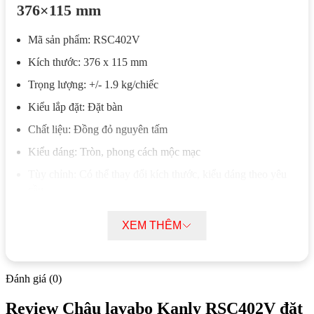
376×115 mm
Mã sản phẩm: RSC402V
Kích thước: 376 x 115 mm
Trọng lượng: +/- 1.9 kg/chiếc
Kiểu lắp đặt: Đặt bàn
Chất liệu: Đồng đỏ nguyên tấm
Kiểu dáng: Tròn, phong cách mộc mạc
Tùy chỉnh: Có thể thay đổi kích thước, kiểu dáng theo yêu
cầu
Ứng dụng: Phù hợp không gian phòng tắm phong cách mộc
XEM THÊM
mạc, cổ xưa
Mô tả chi tiết chậu lavabo Kanly
RSC402V đặt bàn đồng thau kiểu cổ tròn
Đánh giá (0)
376×115 mm
Review Chậu lavabo Kanly RSC402V đặt