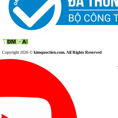
Copyright 2026 ©
kimquoctien.com. All Rights Reserved
Chat Facebook
Chat Zalo
(8h00 - 21h30)
(8h00 - 21h3