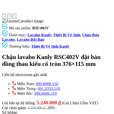
Mã sản phẩm:
RSC402V
Danh mục:
Lavabo Kanly
,
Thiết Bị Vệ Sinh
,
Chậu Rửa
Lavabo
,
Lavabo Đặt Bàn
Thương hiệu:
Thiết Bị Vệ Sinh Kanly
Chậu lavabo Kanly RSC402V đặt bàn
đồng thau kiểu cổ tròn 376×115 mm
Liên hệ showroom gần nhất
Miền Nam:
089.8888.516
Miền Trung:
091.3333.518
Miền Bắc:
098.6666.519
5.240.000
₫
Giá bán tại hệ thống:
(Giá Chưa Gồm VAT)
Giá chưa giảm:
-20%
6.550.000
₫
Số lượng: