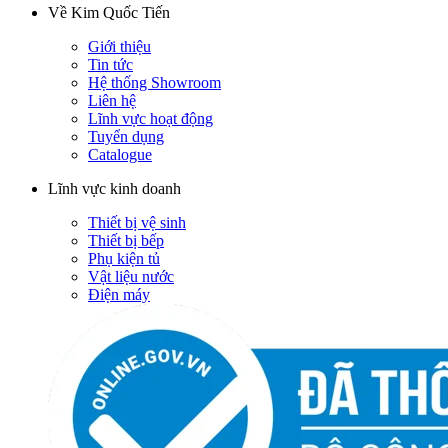
Về Kim Quốc Tiến
Giới thiệu
Tin tức
Hệ thống Showroom
Liên hệ
Lĩnh vực hoạt động
Tuyển dụng
Catalogue
Lĩnh vực kinh doanh
Thiết bị vệ sinh
Thiết bị bếp
Phụ kiện tủ
Vật liệu nước
Điện máy