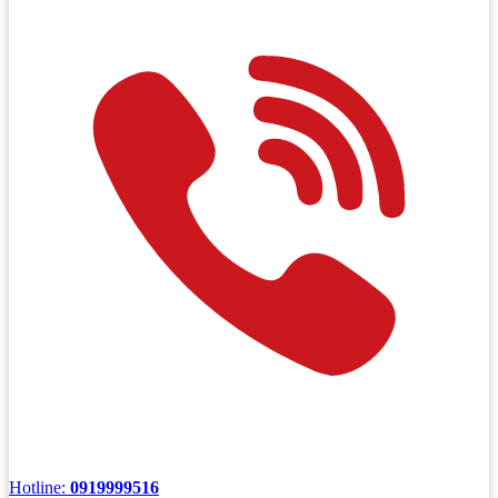
Hotline:
0919999516