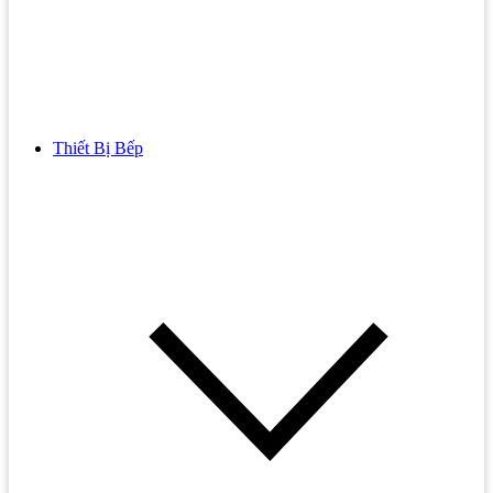
Thiết Bị Bếp
Bồn Cầu
Bồn cầu TOTO
Bồn cầu INAX
Bồn Cầu Thông Minh
Bồn Cầu 1 Khối
Bồn Cầu 2 Khối
Bồn Cầu Trẻ Em
Bồn cầu AMERICAN STANDARD
Bồn cầu CAESAR
Bồn Cầu COTTO