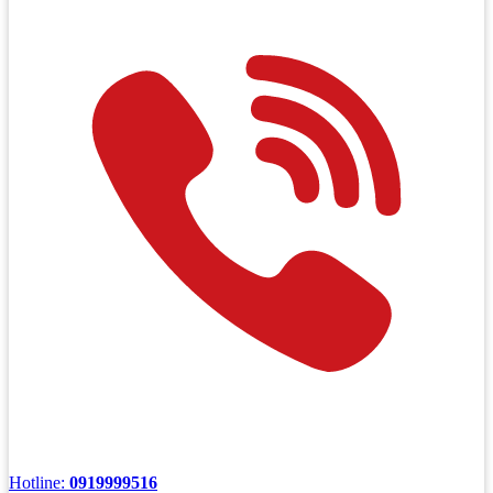
Hotline:
0919999516