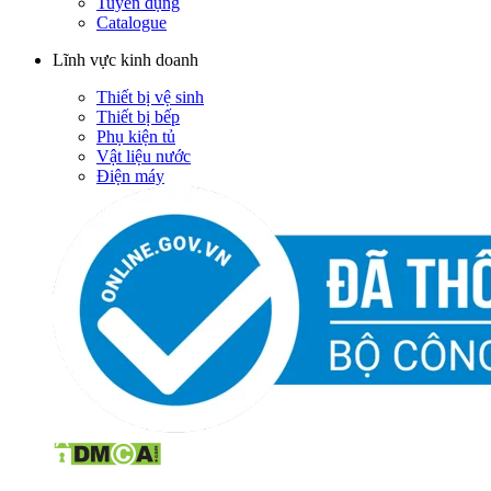
Tuyển dụng
Catalogue
Lĩnh vực kinh doanh
Thiết bị vệ sinh
Thiết bị bếp
Phụ kiện tủ
Vật liệu nước
Điện máy