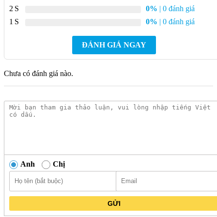
2
0%
| 0 đánh giá
Khả năng chịu nhiệt
Lên đến 180°C
1
0%
| 0 đánh giá
Khả năng chịu va
Cao
đập
ĐÁNH GIÁ NGAY
Bảo hành
5 năm
Chưa có đánh giá nào.
Mô tả chi tiết Chậu Rửa Chén HAFELE
HS-GDD11650 570.35.370 Đá Màu Đen
Chậu đá Hafele Galba HS-GDD11650 màu đen là sự lựa chọn
hoàn hảo cho không gian bếp của bạn nhờ thiết kế hiện đại và
những tính năng vượt trội. Chất liệu đá nhân tạo Cristalite®
Plus, với thành phần chính là 80% thạch anh tự nhiên, mang
đến độ bền bỉ ấn tượng, khả năng chịu lực và chống va đập tốt,
Anh
Chị
hạn chế trầy xước hiệu quả.
Không chỉ bền, chậu rửa chén Hafele còn rất dễ dàng vệ sinh
nhờ bề mặt mịn, kháng bụi và chống bám bẩn. Bạn sẽ không
GỬI
còn lo lắng về việc thực phẩm để lại vết ố màu khó chịu, giữ