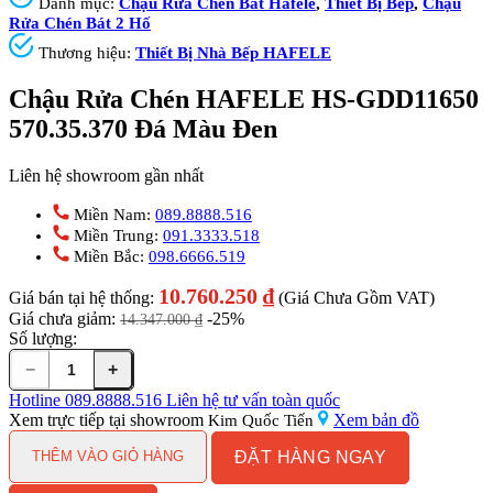
Danh mục:
Chậu Rửa Chén Bát Hafele
,
Thiết Bị Bếp
,
Chậu
Rửa Chén Bát 2 Hố
Thương hiệu:
Thiết Bị Nhà Bếp HAFELE
Chậu Rửa Chén HAFELE HS-GDD11650
570.35.370 Đá Màu Đen
Liên hệ showroom gần nhất
Miền Nam:
089.8888.516
Miền Trung:
091.3333.518
Miền Bắc:
098.6666.519
10.760.250
₫
Giá bán tại hệ thống:
(Giá Chưa Gồm VAT)
Giá chưa giảm:
-25%
14.347.000
₫
Số lượng:
−
+
Chậu
Rửa
Hotline
089.8888.516
Liên hệ tư vấn toàn quốc
Chén
Xem trực tiếp tại showroom
Xem bản đồ
Kim Quốc Tiến
HAFELE
ĐẶT HÀNG NGAY
HS-
THÊM VÀO GIỎ HÀNG
GDD11650