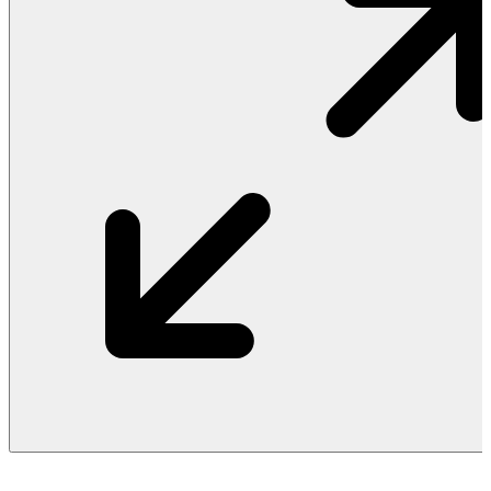
Vật Liệu Nước
Thiết Bị Nước STIEBEL ELTRON
Thiết Bị Nước ARISTON
Thiết Bị Nước TÂN Á ĐẠI THÀNH