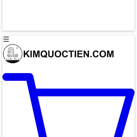
Lò Nướng Âm Tủ
Lò Nướng Bosch
Lò Nướng Độc lập
Lò Nướng Hafele
Thiết Bị Vệ Sinh
Máy Hút Mùi
Thiết Bị Vệ Sinh INAX
Máy Hút Khử Mùi Classic
Thiết Bị Vệ Sinh TOTO
Máy Hút Khử Mùi Đảo
Thiết Bị Vệ Sinh Cotto
Máy Hút Mùi Áp Tường
Thiết Bị Vệ Sinh CAESAR
Máy Hút Mùi Âm Trần
Thiết Bị Vệ Sinh American Standard
Máy Rửa Chén Bát
Thiết Bị Vệ Sinh BELLO
Máy Rửa Chén Âm Toàn Phần
Thiết Bị Vệ Sinh VIGLACERA
Máy Rửa Chén Bát 12 Bộ
Thiết Bị Vệ Sinh THIÊN THANH
Máy Rửa Chén Bát Bán Âm
Thiết Bị Bếp