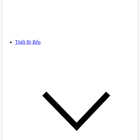
Thiết Bị Bếp
Bồn Cầu
Bồn cầu TOTO
Bồn cầu INAX
Bồn Cầu Thông Minh
Bồn Cầu 1 Khối
Bồn Cầu 2 Khối
Bồn Cầu Trẻ Em
Bồn cầu AMERICAN STANDARD
Bồn cầu CAESAR
Bồn Cầu COTTO