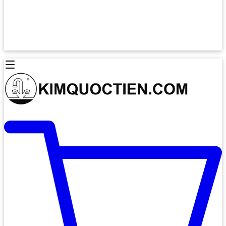
Lò Nướng Âm Tủ
Lò Nướng Bosch
Lò Nướng Độc lập
Lò Nướng Hafele
Thiết Bị Vệ Sinh
Máy Hút Mùi
Thiết Bị Vệ Sinh INAX
Máy Hút Khử Mùi Classic
Thiết Bị Vệ Sinh TOTO
Máy Hút Khử Mùi Đảo
Thiết Bị Vệ Sinh Cotto
Máy Hút Mùi Áp Tường
Thiết Bị Vệ Sinh CAESAR
Máy Hút Mùi Âm Trần
Thiết Bị Vệ Sinh American Standard
Máy Rửa Chén Bát
Thiết Bị Vệ Sinh BELLO
Máy Rửa Chén Âm Toàn Phần
Thiết Bị Vệ Sinh VIGLACERA
Máy Rửa Chén Bát 12 Bộ
Thiết Bị Vệ Sinh THIÊN THANH
Máy Rửa Chén Bát Bán Âm
Thiết Bị Bếp