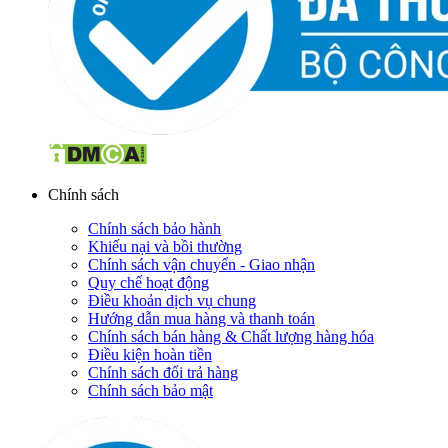
Chính sách
Chính sách bảo hành
Khiếu nại và bồi thường
Chính sách vận chuyển - Giao nhận
Quy chế hoạt động
Điều khoản dịch vụ chung
Hướng dẫn mua hàng và thanh toán
Chính sách bán hàng & Chất lượng hàng hóa
Điều kiện hoàn tiền
Chính sách đổi trả hàng
Chính sách bảo mật