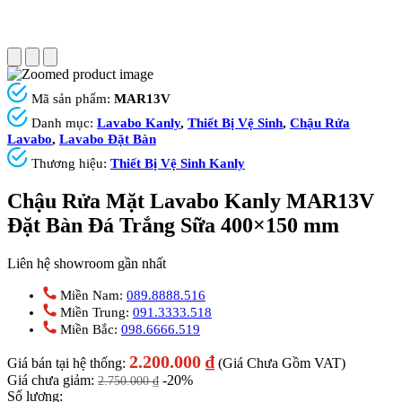
Mã sản phẩm:
MAR13V
Danh mục:
Lavabo Kanly
,
Thiết Bị Vệ Sinh
,
Chậu Rửa
Lavabo
,
Lavabo Đặt Bàn
Thương hiệu:
Thiết Bị Vệ Sinh Kanly
Chậu Rửa Mặt Lavabo Kanly MAR13V
Đặt Bàn Đá Trắng Sữa 400×150 mm
Liên hệ showroom gần nhất
Miền Nam:
089.8888.516
Miền Trung:
091.3333.518
Miền Bắc:
098.6666.519
2.200.000
₫
Giá bán tại hệ thống:
(Giá Chưa Gồm VAT)
Giá chưa giảm:
-20%
2.750.000
₫
Số lượng: