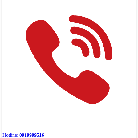
Hotline:
0919999516