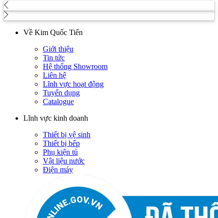
Về Kim Quốc Tiến
Giới thiệu
Tin tức
Hệ thống Showroom
Liên hệ
Lĩnh vực hoạt động
Tuyển dụng
Catalogue
Lĩnh vực kinh doanh
Thiết bị vệ sinh
Thiết bị bếp
Phụ kiện tủ
Vật liệu nước
Điện máy