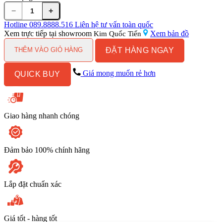
−
+
Chậu
Rửa
Hotline
089.8888.516
Liên hệ tư vấn toàn quốc
Mặt
Xem trực tiếp tại showroom
Xem bản đồ
Kim Quốc Tiến
Lavabo
ĐẶT HÀNG NGAY
Kanly
THÊM VÀO GIỎ HÀNG
MAR13V
Đặt
Giá mong muốn rẻ hơn
QUICK BUY
Bàn
Đá
Trắng
Sữa
400x150
Giao hàng nhanh chóng
mm
số
lượng
Đảm bảo 100% chính hãng
Lắp đặt chuẩn xác
Giá tốt - hàng tốt