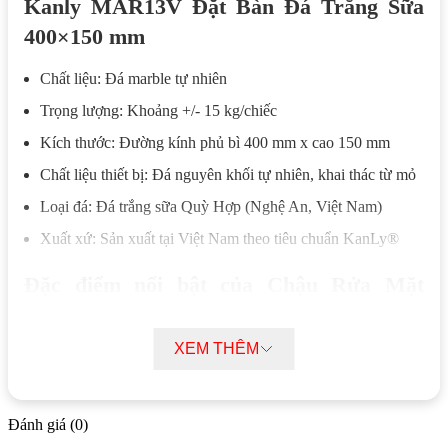
Kanly MAR13V Đặt Bàn Đá Trắng Sữa
400×150 mm
Chất liệu: Đá marble tự nhiên
Trọng lượng: Khoảng +/- 15 kg/chiếc
Kích thước: Đường kính phủ bì 400 mm x cao 150 mm
Chất liệu thiết bị: Đá nguyên khối tự nhiên, khai thác từ mỏ
Loại đá: Đá trắng sữa Quỳ Hợp (Nghệ An, Việt Nam)
Xuất xứ: Sản xuất tại Việt Nam theo tiêu chuẩn KanLy®
Đặc điểm nổi bật của Chậu Rửa Mặt
Lavabo Kanly MAR13V Đặt Bàn Đá
Trắng Sữa 400×150 mm
XEM THÊM
Lavabo Kanly MAR13V được tạo hình từ đá nguyên khối
thông qua quá trình khoan, cắt và mài trực tiếp trên phiến đá tự
Đánh giá (0)
nhiên. Phương pháp gia công này giúp giữ nguyên cấu trúc vật