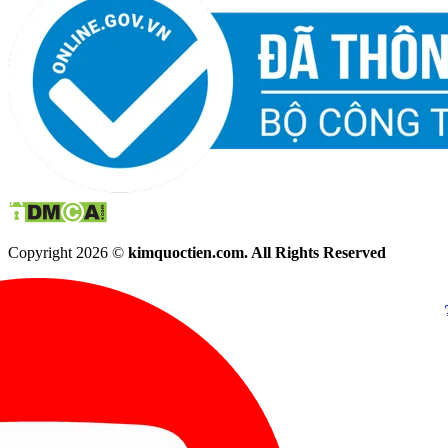
Copyright 2026 ©
kimquoctien.com. All Rights Reserved
Chat Facebook
Chat Zalo
(8h00 - 21h30)
(8h00 - 21h3