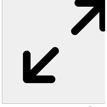
Vật Liệu Nước
Thiết Bị Nước STIEBEL ELTRON
Thiết Bị Nước ARISTON
Thiết Bị Nước TÂN Á ĐẠI THÀNH