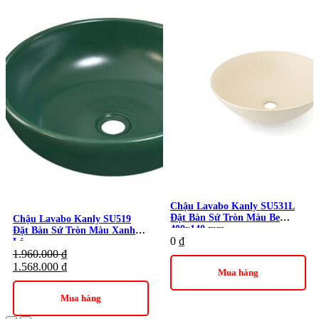
phẩm có thể có sai số nhỏ về kích thước và trọng lượng, đây là
đặc điểm phổ biến của dòng chậu đá tự nhiên.
Thương hiệu:
Thiết Bị Vệ Sinh Kanly
Danh mục:
Thiết Bị Vệ Sinh
/
Chậu Rửa Lavabo
/
Lavabo
Kanly
Chậu Lavabo Kanly SU531L
Đặt Bàn Sứ Tròn Màu Be
Chậu Lavabo Kanly SU519
400x140 mm
Đặt Bàn Sứ Tròn Màu Xanh
0
₫
Lá
1.960.000
₫
1.568.000
₫
Mua hàng
Mua hàng