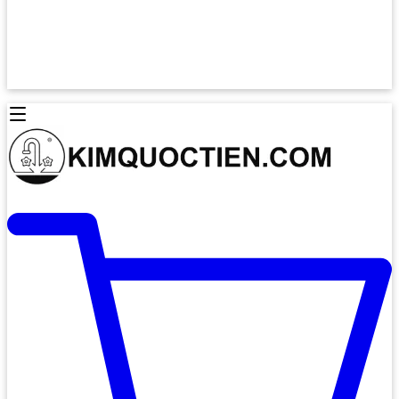
Lò Nướng Âm Tủ
Lò Nướng Bosch
Lò Nướng Độc lập
Lò Nướng Hafele
Thiết Bị Vệ Sinh
Máy Hút Mùi
Thiết Bị Vệ Sinh INAX
Máy Hút Khử Mùi Classic
Thiết Bị Vệ Sinh TOTO
Máy Hút Khử Mùi Đảo
Thiết Bị Vệ Sinh Cotto
Máy Hút Mùi Áp Tường
Thiết Bị Vệ Sinh CAESAR
Máy Hút Mùi Âm Trần
Thiết Bị Vệ Sinh American Standard
Máy Rửa Chén Bát
Thiết Bị Vệ Sinh BELLO
Máy Rửa Chén Âm Toàn Phần
Thiết Bị Vệ Sinh VIGLACERA
Máy Rửa Chén Bát 12 Bộ
Thiết Bị Vệ Sinh THIÊN THANH
Máy Rửa Chén Bát Bán Âm
Thiết Bị Bếp