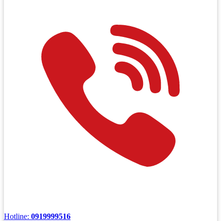
Hotline:
0919999516