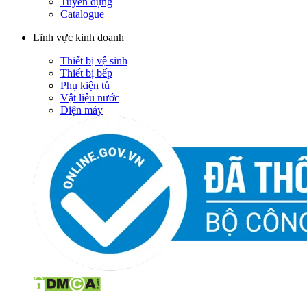
Tuyển dụng
Catalogue
Lĩnh vực kinh doanh
Thiết bị vệ sinh
Thiết bị bếp
Phụ kiện tủ
Vật liệu nước
Điện máy