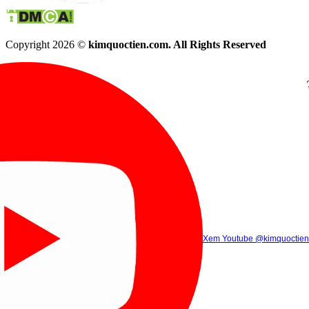
Copyright 2026 ©
kimquoctien.com. All Rights Reserved
Chat Facebook
Chat Zalo
(8h00 - 21h30)
(8h00 - 21h3
Xem Tik Tok
Xem Youtube
Gọi điện
@kimquoctienoffi
(8h00 - 21h30)
@kimquoctien