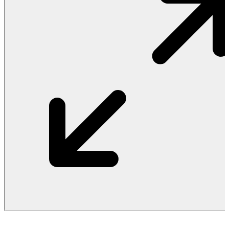
Vật Liệu Nước
Thiết Bị Nước STIEBEL ELTRON
Thiết Bị Nước ARISTON
Thiết Bị Nước TÂN Á ĐẠI THÀNH