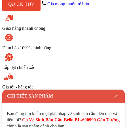
BL
Giá mong muốn rẻ hơn
QUICK BUY
-
600990
Gắn
Tường
số
Giao hàng nhanh chóng
lượng
Đảm bảo 100% chính hãng
Lắp đặt chuẩn xác
Giá tốt - hàng tốt
CHI TIẾT SẢN PHẨM
Bạn đang tìm kiếm một giải pháp vệ sinh bàn cầu hiệu quả và
tiện lợi?
Cọ Vệ Sinh Bàn Cầu Bello BL-600990 Gắn Tường
chính là sản phẩm dành cho bạn!