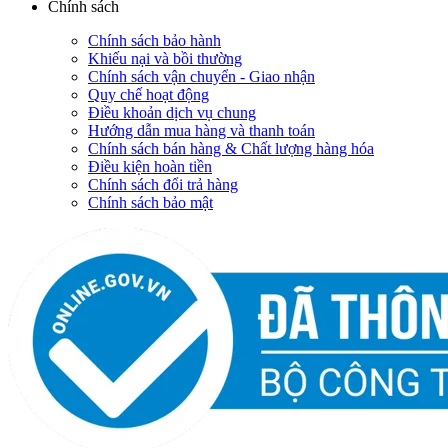
Chính sách
Chính sách bảo hành
Khiếu nại và bồi thường
Chính sách vận chuyển - Giao nhận
Quy chế hoạt động
Điều khoản dịch vụ chung
Hướng dẫn mua hàng và thanh toán
Chính sách bán hàng & Chất lượng hàng hóa
Điều kiện hoàn tiền
Chính sách đổi trả hàng
Chính sách bảo mật