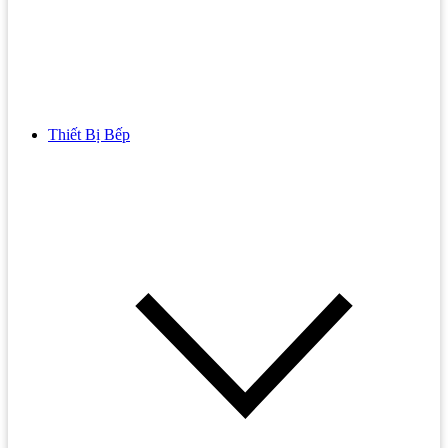
Thiết Bị Bếp
Bồn Cầu
Bồn cầu TOTO
Bồn cầu INAX
Bồn Cầu Thông Minh
Bồn Cầu 1 Khối
Bồn Cầu 2 Khối
Bồn Cầu Trẻ Em
Bồn cầu AMERICAN STANDARD
Bồn cầu CAESAR
Bồn Cầu COTTO