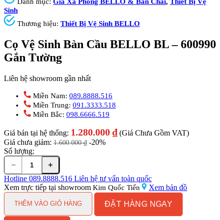
Danh mục:
Giá Xà Phòng BELLO & Bàn Chải
,
Thiết Bị Vệ
Sinh
Thương hiệu:
Thiết Bị Vệ Sinh BELLO
Cọ Vệ Sinh Bàn Cầu BELLO BL – 600990
Gắn Tường
Liên hệ showroom gần nhất
Miền Nam:
089.8888.516
Miền Trung:
091.3333.518
Miền Bắc:
098.6666.519
1.280.000
₫
Giá bán tại hệ thống:
(Giá Chưa Gồm VAT)
Giá chưa giảm:
-20%
1.600.000
₫
Số lượng:
−
+
Cọ
Vệ
Hotline
089.8888.516
Liên hệ tư vấn toàn quốc
Sinh
Xem trực tiếp tại showroom
Xem bản đồ
Kim Quốc Tiến
Bàn
ĐẶT HÀNG NGAY
Cầu
THÊM VÀO GIỎ HÀNG
BELLO