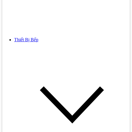
Thiết Bị Bếp
Bồn Cầu
Bồn cầu TOTO
Bồn cầu INAX
Bồn Cầu Thông Minh
Bồn Cầu 1 Khối
Bồn Cầu 2 Khối
Bồn Cầu Trẻ Em
Bồn cầu AMERICAN STANDARD
Bồn cầu CAESAR
Bồn Cầu COTTO