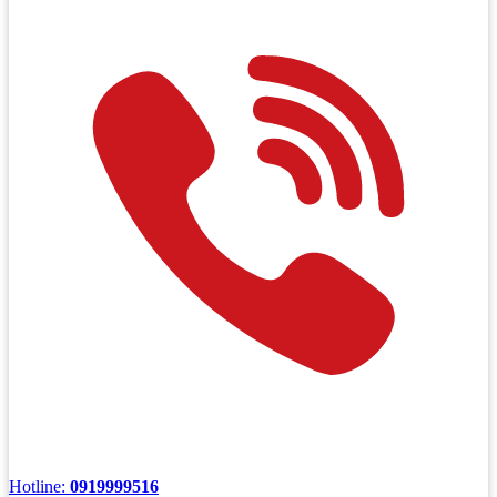
Hotline:
0919999516