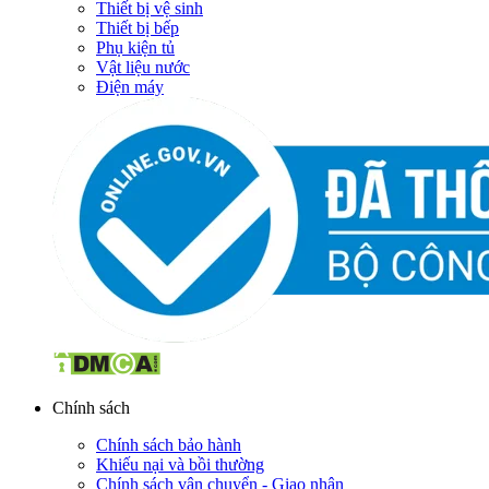
Thiết bị vệ sinh
Thiết bị bếp
Phụ kiện tủ
Vật liệu nước
Điện máy
Chính sách
Chính sách bảo hành
Khiếu nại và bồi thường
Chính sách vận chuyển - Giao nhận