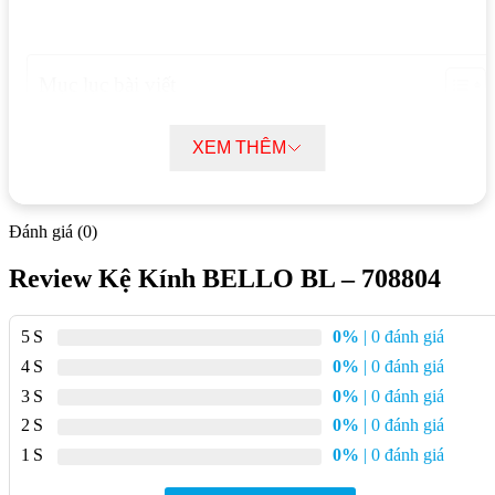
Mục lục bài viết
Thông số kĩ thuật Kệ Kính BELLO BL – 708804
Đặc điểm nổi bật Kệ Kính BELLO BL – 708804
XEM THÊM
Thông số kĩ thuật Kệ Kính BELLO BL –
Đánh giá (0)
708804
Review Kệ Kính BELLO BL – 708804
Chất liệu:
Kính cường lực dày 5mm
Kích thước:
500 x 120 x 80 mm
5
0%
| 0 đánh giá
Màu sắc:
Trắng
4
0%
| 0 đánh giá
Xuất xứ:
Tây Ban Nha
3
0%
| 0 đánh giá
2
0%
| 0 đánh giá
Bảo hành:
2 năm
1
0%
| 0 đánh giá
Đặc điểm nổi bật Kệ Kính BELLO BL –