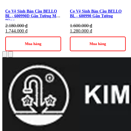
Cọ Vệ Sinh Bàn Cầu BELLO
Cọ Vệ Sinh Bàn Cầu BELLO
BL - 600990D Gắn Tường Màu
BL - 600990 Gắn Tường
Đồng
2.180.000
₫
1.600.000
₫
1.744.000
₫
1.280.000
₫
Mua hàng
Mua hàng