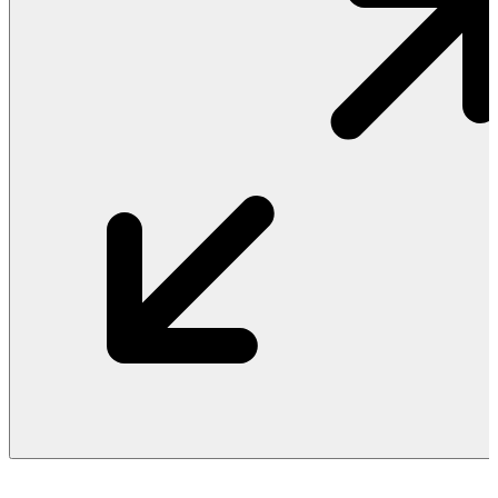
Vật Liệu Nước
Thiết Bị Nước STIEBEL ELTRON
Thiết Bị Nước ARISTON
Thiết Bị Nước TÂN Á ĐẠI THÀNH