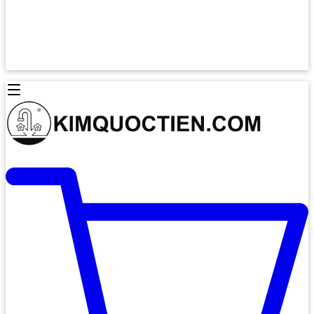
Lò Nướng Âm Tủ
Lò Nướng Bosch
Lò Nướng Độc lập
Lò Nướng Hafele
Thiết Bị Vệ Sinh
Máy Hút Mùi
Thiết Bị Vệ Sinh INAX
Máy Hút Khử Mùi Classic
Thiết Bị Vệ Sinh TOTO
Máy Hút Khử Mùi Đảo
Thiết Bị Vệ Sinh Cotto
Máy Hút Mùi Áp Tường
Thiết Bị Vệ Sinh CAESAR
Máy Hút Mùi Âm Trần
Thiết Bị Vệ Sinh American Standard
Máy Rửa Chén Bát
Thiết Bị Vệ Sinh BELLO
Máy Rửa Chén Âm Toàn Phần
Thiết Bị Vệ Sinh VIGLACERA
Máy Rửa Chén Bát 12 Bộ
Thiết Bị Vệ Sinh THIÊN THANH
Máy Rửa Chén Bát Bán Âm
Thiết Bị Bếp