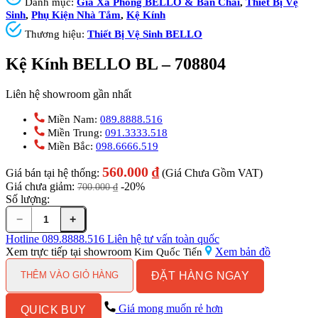
Danh mục:
Giá Xà Phòng BELLO & Bàn Chải
,
Thiết Bị Vệ
Sinh
,
Phụ Kiện Nhà Tắm
,
Kệ Kính
Thương hiệu:
Thiết Bị Vệ Sinh BELLO
Kệ Kính BELLO BL – 708804
Liên hệ showroom gần nhất
Miền Nam:
089.8888.516
Miền Trung:
091.3333.518
Miền Bắc:
098.6666.519
560.000
₫
Giá bán tại hệ thống:
(Giá Chưa Gồm VAT)
Giá chưa giảm:
-20%
700.000
₫
Số lượng:
−
+
Kệ
Kính
Hotline
089.8888.516
Liên hệ tư vấn toàn quốc
BELLO
Xem trực tiếp tại showroom
Xem bản đồ
Kim Quốc Tiến
BL
ĐẶT HÀNG NGAY
-
THÊM VÀO GIỎ HÀNG
708804
số
Giá mong muốn rẻ hơn
QUICK BUY
lượng