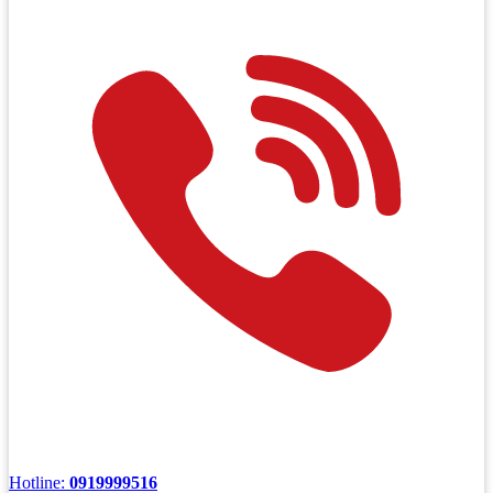
Hotline:
0919999516