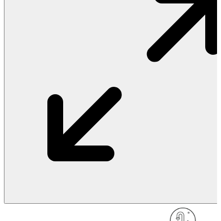
Vật Liệu Nước
Thiết Bị Nước STIEBEL ELTRON
Thiết Bị Nước ARISTON
Thiết Bị Nước TÂN Á ĐẠI THÀNH