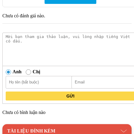
QUỐC TIẾN
Hotline: 0898888516
Chưa có đánh giá nào.
Email: kinhdoanh.kimquoctien@gmail.com
Website:
https://kimquoctien.com/
Danh mục:
Thiết Bị Vệ Sinh
/
Phụ Kiện Nhà Tắm
/
Phụ Kiện
Nhà Tắm Kanly
Thương hiệu:
Thiết Bị Vệ Sinh Kanly
Anh
Chị
GỬI
Chưa có bình luận nào
TÀI LIỆU ĐÍNH KÈM