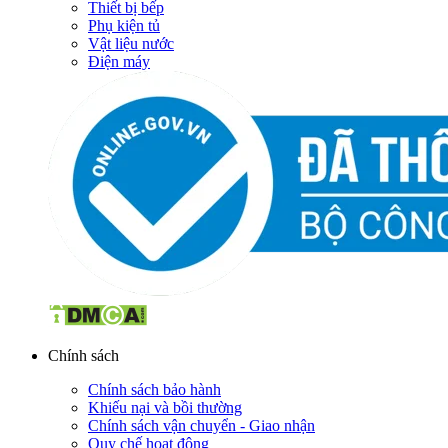
Thiết bị bếp
Phụ kiện tủ
Vật liệu nước
Điện máy
Chính sách
Chính sách bảo hành
Khiếu nại và bồi thường
Chính sách vận chuyển - Giao nhận
Quy chế hoạt động