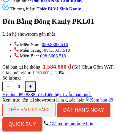
Danh mục:
Phụ Kiện Nhà Tắm Kanly
Thương hiệu:
Thiết Bị Vệ Sinh Kanly
Đèn Bằng Đồng Kanly PKL01
Liên hệ showroom gần nhất
Miền Nam:
089.8888.516
Miền Trung:
091.3333.518
Miền Bắc:
098.6666.519
1.584.000
₫
Giá bán tại hệ thống:
(Giá Chưa Gồm VAT)
Giá chưa giảm:
-20%
1.980.000
₫
Số lượng:
−
+
Đèn
Bằng
Hotline
089.8888.516
Liên hệ tư vấn toàn quốc
Đồng
Xem trực tiếp tại showroom
Xem bản đồ
Kim Quốc Tiến
Kanly
ĐẶT HÀNG NGAY
PKL01
THÊM VÀO GIỎ HÀNG
số
lượng
Giá mong muốn rẻ hơn
QUICK BUY