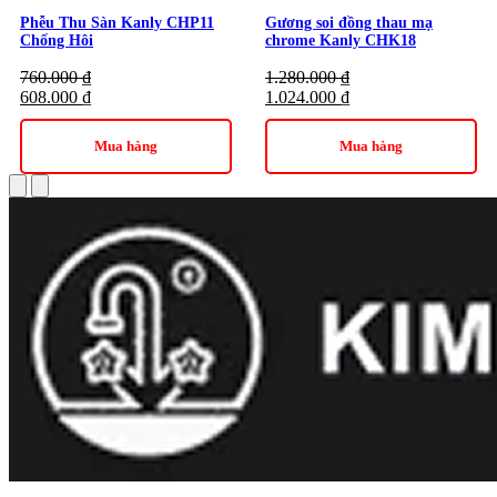
Phễu Thu Sàn Kanly CHP11
Gương soi đồng thau mạ
Chống Hôi
chrome Kanly CHK18
760.000
₫
1.280.000
₫
608.000
₫
1.024.000
₫
Mua hàng
Mua hàng