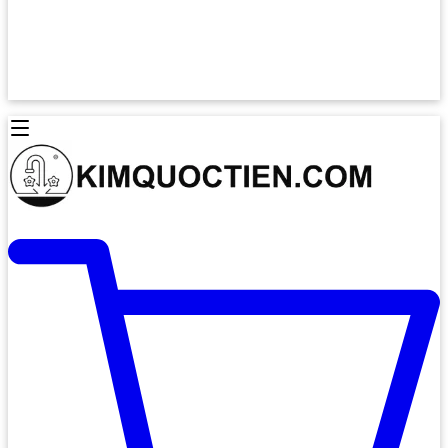
Lò Nướng Âm Tủ
Lò Nướng Bosch
Lò Nướng Độc lập
Lò Nướng Hafele
Thiết Bị Vệ Sinh
Máy Hút Mùi
Thiết Bị Vệ Sinh INAX
Máy Hút Khử Mùi Classic
Thiết Bị Vệ Sinh TOTO
Máy Hút Khử Mùi Đảo
Thiết Bị Vệ Sinh Cotto
Máy Hút Mùi Áp Tường
Thiết Bị Vệ Sinh CAESAR
Máy Hút Mùi Âm Trần
Thiết Bị Vệ Sinh American Standard
Máy Rửa Chén Bát
Thiết Bị Vệ Sinh BELLO
Máy Rửa Chén Âm Toàn Phần
Thiết Bị Vệ Sinh VIGLACERA
Máy Rửa Chén Bát 12 Bộ
Thiết Bị Vệ Sinh THIÊN THANH
Máy Rửa Chén Bát Bán Âm
Thiết Bị Bếp