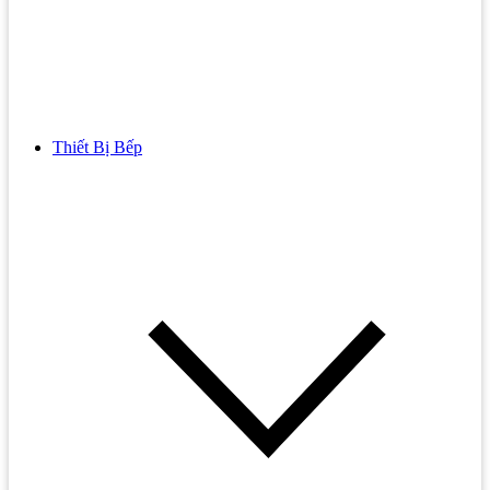
Thiết Bị Bếp
Bồn Cầu
Bồn cầu TOTO
Bồn cầu INAX
Bồn Cầu Thông Minh
Bồn Cầu 1 Khối
Bồn Cầu 2 Khối
Bồn Cầu Trẻ Em
Bồn cầu AMERICAN STANDARD
Bồn cầu CAESAR
Bồn Cầu COTTO