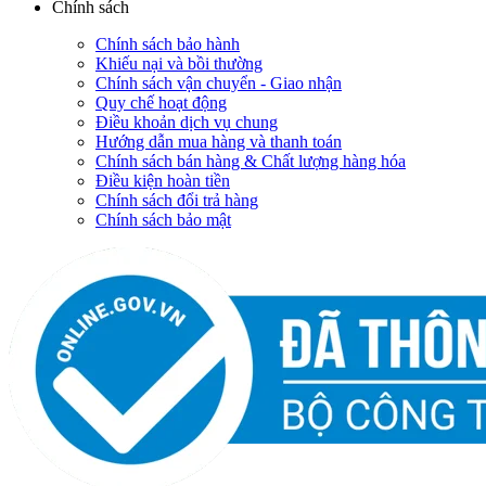
Chính sách
Chính sách bảo hành
Khiếu nại và bồi thường
Chính sách vận chuyển - Giao nhận
Quy chế hoạt động
Điều khoản dịch vụ chung
Hướng dẫn mua hàng và thanh toán
Chính sách bán hàng & Chất lượng hàng hóa
Điều kiện hoàn tiền
Chính sách đổi trả hàng
Chính sách bảo mật