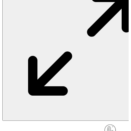
Vật Liệu Nước
Thiết Bị Nước STIEBEL ELTRON
Thiết Bị Nước ARISTON
Thiết Bị Nước TÂN Á ĐẠI THÀNH