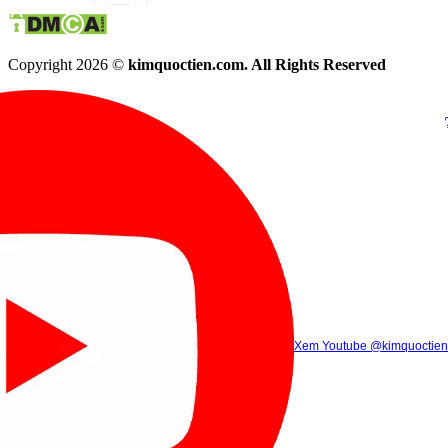
Copyright 2026 ©
kimquoctien.com. All Rights Reserved
Chat Facebook
Chat Zalo
(8h00 - 21h30)
(8h00 - 21h3
Xem Tik Tok
Xem Youtube
Gọi điện
@kimquoctienoffi
(8h00 - 21h30)
@kimquoctien