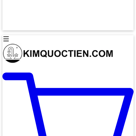
Lò Nướng Âm Tủ
Lò Nướng Bosch
Lò Nướng Độc lập
Lò Nướng Hafele
Thiết Bị Vệ Sinh
Máy Hút Mùi
Thiết Bị Vệ Sinh INAX
Máy Hút Khử Mùi Classic
Thiết Bị Vệ Sinh TOTO
Máy Hút Khử Mùi Đảo
Thiết Bị Vệ Sinh Cotto
Máy Hút Mùi Áp Tường
Thiết Bị Vệ Sinh CAESAR
Máy Hút Mùi Âm Trần
Thiết Bị Vệ Sinh American Standard
Máy Rửa Chén Bát
Thiết Bị Vệ Sinh BELLO
Máy Rửa Chén Âm Toàn Phần
Thiết Bị Vệ Sinh VIGLACERA
Máy Rửa Chén Bát 12 Bộ
Thiết Bị Vệ Sinh THIÊN THANH
Máy Rửa Chén Bát Bán Âm
Thiết Bị Bếp