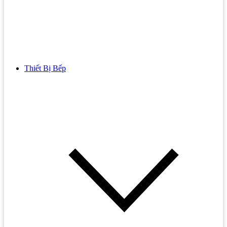
Thiết Bị Bếp
Bồn Cầu
Bồn cầu TOTO
Bồn cầu INAX
Bồn Cầu Thông Minh
Bồn Cầu 1 Khối
Bồn Cầu 2 Khối
Bồn Cầu Trẻ Em
Bồn cầu AMERICAN STANDARD
Bồn cầu CAESAR
Bồn Cầu COTTO