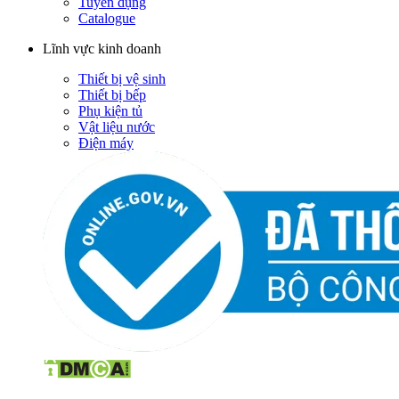
Tuyển dụng
Catalogue
Lĩnh vực kinh doanh
Thiết bị vệ sinh
Thiết bị bếp
Phụ kiện tủ
Vật liệu nước
Điện máy