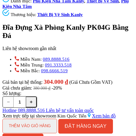
Danh mục:
Phụ Kiện Nhà Tắm Kanly
,
Thiết Bị Vệ Sinh
,
Phụ
Kiện Nhà Tắm
Thương hiệu:
Thiết Bị Vệ Sinh Kanly
Đĩa Đựng Xà Phòng Kanly PK04G Bằng
Đá
Liên hệ showroom gần nhất
Miền Nam:
089.8888.516
Miền Trung:
091.3333.518
Miền Bắc:
098.6666.519
304.000
₫
Giá bán tại hệ thống:
(Giá Chưa Gồm VAT)
Giá chưa giảm:
-20%
380.000
₫
Số lượng:
−
+
Đĩa
Đựng
Hotline
089.8888.516
Liên hệ tư vấn toàn quốc
Xà
Xem trực tiếp tại showroom
Xem bản đồ
Kim Quốc Tiến
Phòng
ĐẶT HÀNG NGAY
Kanly
THÊM VÀO GIỎ HÀNG
PK04G