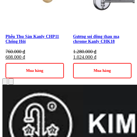
Phễu Thu Sàn Kanly CHP11
Gương soi đồng thau mạ
Chống Hôi
chrome Kanly CHK18
760.000
₫
1.280.000
₫
608.000
₫
1.024.000
₫
Mua hàng
Mua hàng