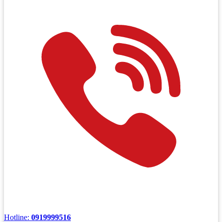
Hotline:
0919999516