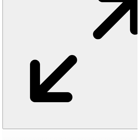
Vật Liệu Nước
Thiết Bị Nước STIEBEL ELTRON
Thiết Bị Nước ARISTON
Thiết Bị Nước TÂN Á ĐẠI THÀNH