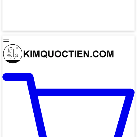
Lò Nướng Âm Tủ
Lò Nướng Bosch
Lò Nướng Độc lập
Lò Nướng Hafele
Thiết Bị Vệ Sinh
Máy Hút Mùi
Thiết Bị Vệ Sinh INAX
Máy Hút Khử Mùi Classic
Thiết Bị Vệ Sinh TOTO
Máy Hút Khử Mùi Đảo
Thiết Bị Vệ Sinh Cotto
Máy Hút Mùi Áp Tường
Thiết Bị Vệ Sinh CAESAR
Máy Hút Mùi Âm Trần
Thiết Bị Vệ Sinh American Standard
Máy Rửa Chén Bát
Thiết Bị Vệ Sinh BELLO
Máy Rửa Chén Âm Toàn Phần
Thiết Bị Vệ Sinh VIGLACERA
Máy Rửa Chén Bát 12 Bộ
Thiết Bị Vệ Sinh THIÊN THANH
Máy Rửa Chén Bát Bán Âm
Thiết Bị Bếp