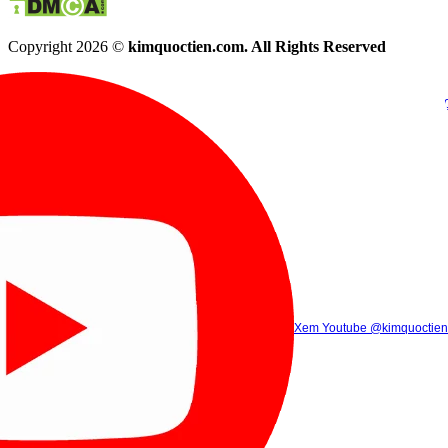
Copyright 2026 ©
kimquoctien.com. All Rights Reserved
Chat Facebook
Chat Zalo
(8h00 - 21h30)
(8h00 - 21h3
Xem Tik Tok
Xem Youtube
Gọi điện
@kimquoctienoffi
(8h00 - 21h30)
@kimquoctien