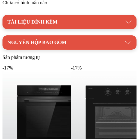
Chưa có bình luận nào
Dung tích lò lớn đáp ứng thực phẩm có kích thước lớn
TÀI LIỆU ĐÍNH KÈM
Đây là một thiết bị đa chức năng, tích hợp nhiều chế độ nấu ăn
như vi sóng với 5 mức công suất, rã đông nhanh chóng,
nướng, nướng đối lưu và đặc biệt là chức năng nấu kết hợp (vi
NGUYÊN HỘP BAO GỒM
sóng + nướng + đối lưu), giúp bạn chế biến đa dạng món ăn.
Lò còn được cài đặt sẵn 13 chương trình nấu tự động, giúp
Sản phẩm tương tự
việc nấu nướng trở nên đơn giản hơn bao giờ hết.
-17%
-17%
Bảng điều khiển cảm ứng kết hợp núm vặn và màn hình LCD
hiển thị rõ ràng, cho phép bạn dễ dàng theo dõi và tùy chỉnh
các chức năng. Chức năng hẹn giờ giúp bạn chủ động hơn
trong việc nấu nướng, đảm bảo món ăn chín ngon mà không lo
bị cháy khét. Quạt đối lưu giúp nhiệt lượng lan tỏa đều khắp
lò, giúp thực phẩm chín đều từ trong ra ngoài và thơm ngon
hơn.
Tính năng khóa bảng điều khiển đảm bảo an toàn cho trẻ em
và tránh làm gián đoạn quá trình nấu. Lò còn được trang bị các
tiện ích như tự làm mát lò, khay hứng mỡ và thanh trượt, tăng