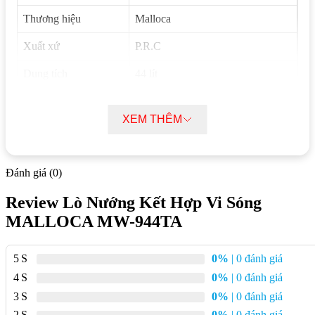
Thương hiệu
Malloca
Xuất xứ
P.R.C
Dung tích
44 lít
Nhiệt độ
30oC – 250oC
XEM THÊM
Mặt kính
Màu trắng, dễ lau chùi
Công suất vi sóng vào
1600W
Đánh giá (0)
Công suất vi sóng ra
900W
Review Lò Nướng Kết Hợp Vi Sóng
Công suất nướng
1700W
MALLOCA MW-944TA
Công suất đối lưu
1650W
5
0%
| 0 đánh giá
Hệ thống điều khiển
Cảm ứng
4
0%
| 0 đánh giá
Màn hình
LCD
3
0%
| 0 đánh giá
2
0%
| 0 đánh giá