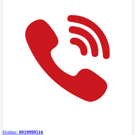
Hotline:
0919999516