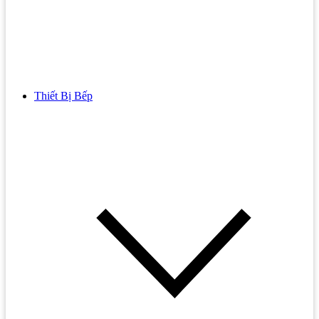
Thiết Bị Bếp
Bồn Cầu
Bồn cầu TOTO
Bồn cầu INAX
Bồn Cầu Thông Minh
Bồn Cầu 1 Khối
Bồn Cầu 2 Khối
Bồn Cầu Trẻ Em
Bồn cầu AMERICAN STANDARD
Bồn cầu CAESAR
Bồn Cầu COTTO