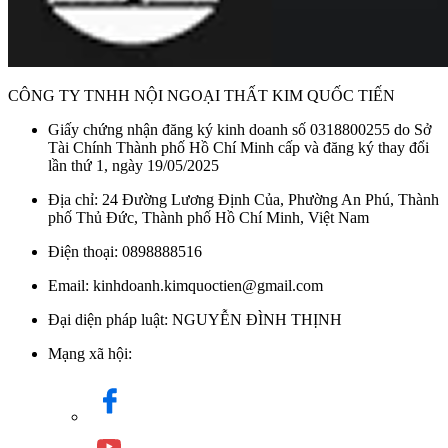
Hãy liên hệ ngay với
Kim Quốc Tiến
qua số điện thoại
0898888516 để được tư vấn chi tiết và sở hữu sản phẩm chính
hãng với nhiều ưu đãi hấp dẫn.
CÔNG TY TNHH NỘI NGOẠI THẤT KIM QUỐC TIẾN
Danh mục:
Thiết Bị Bếp
/
Lò Nướng Đa Năng
/
Lò Nướng
Malloca
Giấy chứng nhận đăng ký kinh doanh số 0318800255 do Sở
Tài Chính Thành phố Hồ Chí Minh cấp và đăng ký thay đổi
lần thứ 1, ngày 19/05/2025
Địa chỉ: 24 Đường Lương Định Của, Phường An Phú, Thành
phố Thủ Đức, Thành phố Hồ Chí Minh, Việt Nam
Điện thoại: 0898888516
Email: kinhdoanh.kimquoctien@gmail.com
Đại diện pháp luật: NGUYỄN ĐÌNH THỊNH
Mạng xã hội: