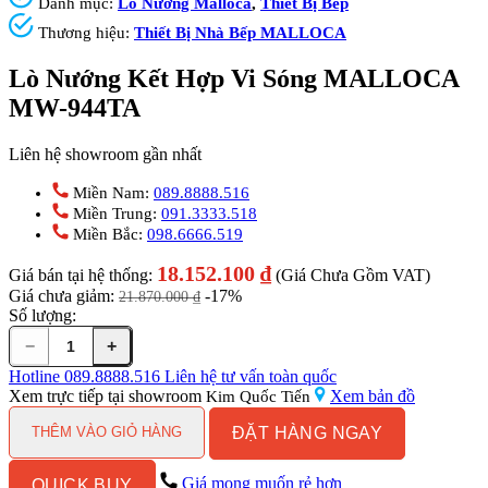
Danh mục:
Lò Nướng Malloca
,
Thiết Bị Bếp
Thương hiệu:
Thiết Bị Nhà Bếp MALLOCA
Lò Nướng Kết Hợp Vi Sóng MALLOCA
MW-944TA
Liên hệ showroom gần nhất
Miền Nam:
089.8888.516
Miền Trung:
091.3333.518
Miền Bắc:
098.6666.519
18.152.100
₫
Giá bán tại hệ thống:
(Giá Chưa Gồm VAT)
Giá chưa giảm:
-17%
21.870.000
₫
Số lượng:
−
+
Lò
Nướng
Hotline
089.8888.516
Liên hệ tư vấn toàn quốc
Kết
Xem trực tiếp tại showroom
Xem bản đồ
Kim Quốc Tiến
Hợp
ĐẶT HÀNG NGAY
Vi
THÊM VÀO GIỎ HÀNG
Sóng
MALLOCA
Giá mong muốn rẻ hơn
QUICK BUY