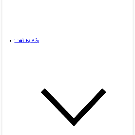
Thiết Bị Bếp
Bồn Cầu
Bồn cầu TOTO
Bồn cầu INAX
Bồn Cầu Thông Minh
Bồn Cầu 1 Khối
Bồn Cầu 2 Khối
Bồn Cầu Trẻ Em
Bồn cầu AMERICAN STANDARD
Bồn cầu CAESAR
Bồn Cầu COTTO