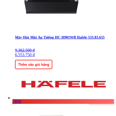
Máy Hút Mùi Áp Tường HC-H901WB Hafele 533.83.655
9.362.500
Giá
Giá
₫
gốc
6.553.750
hiện
₫
là:
tại
9.362.500 ₫.
là:
Thêm vào giỏ hàng
6.553.750 ₫.
-30%