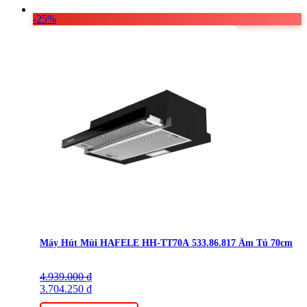
-25%
Máy Hút Mùi HAFELE HH-TT70A 533.86.817 Âm Tủ 70cm
4.939.000
Giá
Giá
₫
gốc
3.704.250
hiện
₫
là:
tại