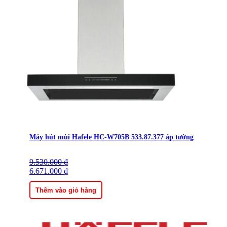
Máy hút mùi Hafele HC-W705B 533.87.377 áp tường
9.530.000
Giá
Giá
₫
gốc
6.671.000
hiện
₫
là:
tại
9.530.000 ₫.
là:
Thêm vào giỏ hàng
6.671.000 ₫.