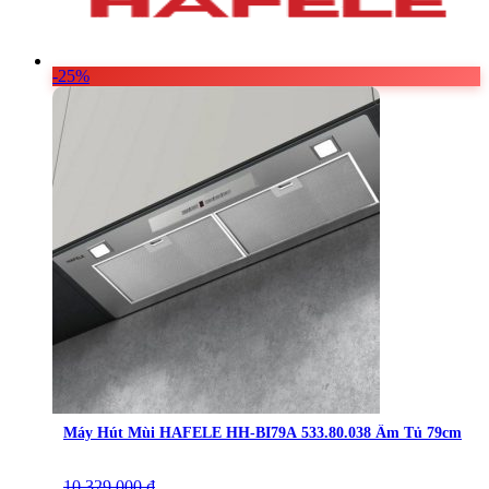
-25%
Máy Hút Mùi HAFELE HH-BI79A 533.80.038 Âm Tủ 79cm
10.329.000
Giá
Giá
₫