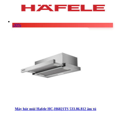
Vật Liệu Nước
Thiết Bị Nước STIEBEL ELTRON
Thiết Bị Nước ARISTON
-30%
Thiết Bị Nước TÂN Á ĐẠI THÀNH
Máy hút mùi Hafele HC-H6021TS 533.86.812 âm tủ