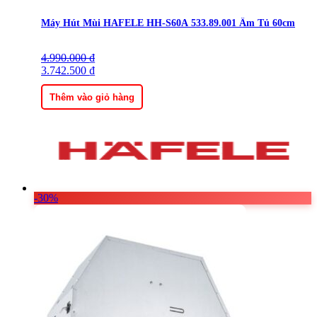
Máy Hút Mùi HAFELE HH-S60A 533.89.001 Âm Tủ 60cm
4.990.000
Giá
Giá
₫
gốc
3.742.500
hiện
₫
là:
tại
4.990.000 ₫.
là:
Thêm vào giỏ hàng
3.742.500 ₫.
-30%