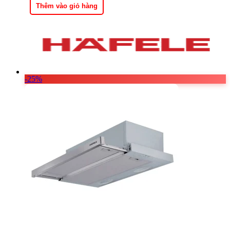
4.939.000 ₫.
là:
Thêm vào giỏ hàng
3.704.250 ₫.
-25%