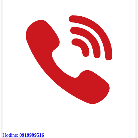
Hotline:
0919999516