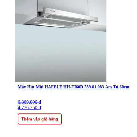
Máy Hút Mùi HAFELE HH-TI60D 539.81.083 Âm Tủ 60cm
6.369.000
Giá
Giá
₫
gốc
4.776.750
hiện
₫
là:
tại
6.369.000 ₫.
là:
Thêm vào giỏ hàng
4.776.750 ₫.