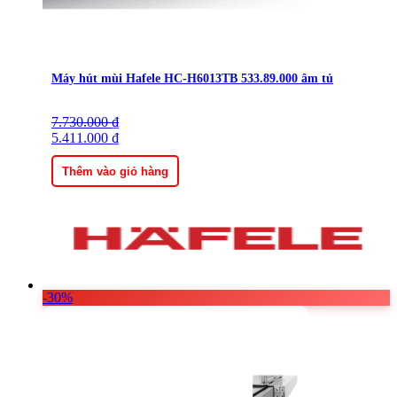
Máy hút mùi Hafele HC-H6013TB 533.89.000 âm tủ
7.730.000
Giá
Giá
₫
gốc
5.411.000
hiện
₫
là:
tại
7.730.000 ₫.
là:
Thêm vào giỏ hàng
5.411.000 ₫.
-30%