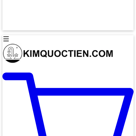
Lò Nướng Âm Tủ
Lò Nướng Bosch
Lò Nướng Độc lập
Lò Nướng Hafele
Thiết Bị Vệ Sinh
Máy Hút Mùi
Thiết Bị Vệ Sinh INAX
Máy Hút Khử Mùi Classic
Thiết Bị Vệ Sinh TOTO
Máy Hút Khử Mùi Đảo
Thiết Bị Vệ Sinh Cotto
Máy Hút Mùi Áp Tường
Thiết Bị Vệ Sinh CAESAR
Máy Hút Mùi Âm Trần
Thiết Bị Vệ Sinh American Standard
Máy Rửa Chén Bát
Thiết Bị Vệ Sinh BELLO
Máy Rửa Chén Âm Toàn Phần
Thiết Bị Vệ Sinh VIGLACERA
Máy Rửa Chén Bát 12 Bộ
Thiết Bị Vệ Sinh THIÊN THANH
Máy Rửa Chén Bát Bán Âm
Thiết Bị Bếp