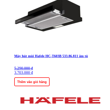
Máy hút mùi Hafele HC-T603B 533.86.811 âm tủ
5.290.000
Giá
Giá
₫
gốc
3.703.000
hiện
₫
là:
tại
5.290.000 ₫.
là:
Thêm vào giỏ hàng
3.703.000 ₫.