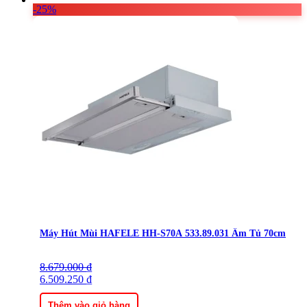
-25%
Máy Hút Mùi HAFELE HH-S70A 533.89.031 Âm Tủ 70cm
8.679.000
Giá
Giá
₫
gốc
6.509.250
hiện
₫
là:
tại
8.679.000 ₫.
là:
Thêm vào giỏ hàng