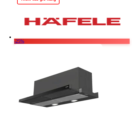
6.509.250 ₫.
-25%