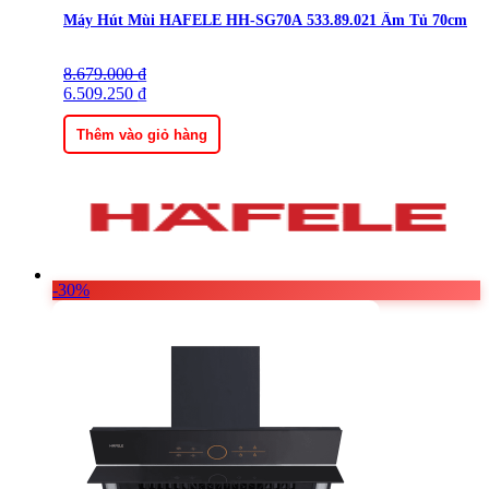
Máy Hút Mùi HAFELE HH-SG70A 533.89.021 Âm Tủ 70cm
8.679.000
Giá
Giá
₫
gốc
6.509.250
hiện
₫
là:
tại
8.679.000 ₫.
là:
Thêm vào giỏ hàng
6.509.250 ₫.
-30%