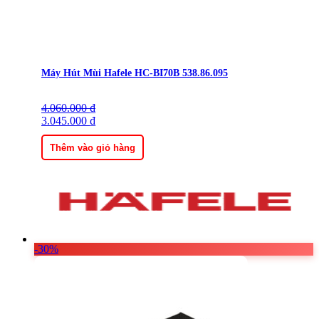
Máy Hút Mùi Hafele HC-BI70B 538.86.095
4.060.000
Giá
Giá
₫
gốc
3.045.000
hiện
₫
là:
tại
4.060.000 ₫.
là:
Thêm vào giỏ hàng
3.045.000 ₫.
-30%