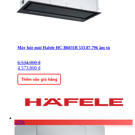
Máy hút mùi Hafele HC-B6031B 533.87.796 âm tủ
6.534.000
Giá
Giá
₫
gốc
4.573.800
hiện
₫
là:
tại
6.534.000 ₫.
là:
Thêm vào giỏ hàng
4.573.800 ₫.
-25%