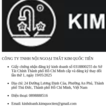
Bộ lọc nhôm đa lớp có thể tháo rời, giúp giữ lại dầu mỡ trong
quá trình nấu và dễ dàng vệ sinh định kỳ. Kết hợp cùng than
hoạt tính đi kèm, máy mang đến khả năng khử mùi hiệu quả,
giữ cho căn bếp luôn trong lành và sạch sẽ.
Máy hút mùi Hafele HC-H6021TS 533.86.812 âm tủ trang bị
hệ thống điều khiển bằng nút nhấn cơ học, đơn giản nhưng tiện
lợi, cho phép người dùng dễ dàng lựa chọn cấp độ hút phù
hợp. Bên cạnh đó, đèn LED 1,5W được tích hợp giúp chiếu
sáng trực tiếp vùng nấu, hỗ trợ quá trình nấu nướng vào buổi
tối rõ ràng và tiết kiệm điện năng.
CÔNG TY TNHH NỘI NGOẠI THẤT KIM QUỐC TIẾN
Giấy chứng nhận đăng ký kinh doanh số 0318800255 do Sở
Tài Chính Thành phố Hồ Chí Minh cấp và đăng ký thay đổi
lần thứ 1, ngày 19/05/2025
Địa chỉ: 24 Đường Lương Định Của, Phường An Phú, Thành
phố Thủ Đức, Thành phố Hồ Chí Minh, Việt Nam
Điện thoại: 0898888516
Email: kinhdoanh.kimquoctien@gmail.com