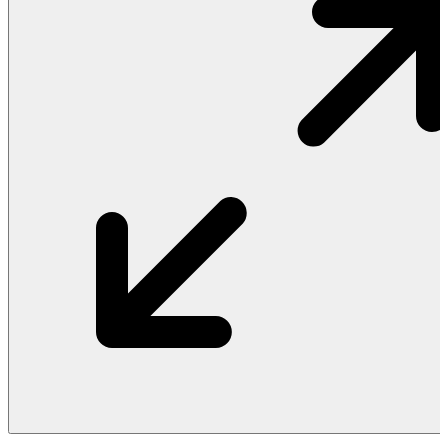
Vật Liệu Nước
Thiết Bị Nước STIEBEL ELTRON
Thiết Bị Nước ARISTON
Thiết Bị Nước TÂN Á ĐẠI THÀNH