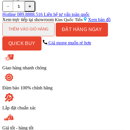
−
+
Máy
hút
Hotline
089.8888.516
Liên hệ tư vấn toàn quốc
mùi
Xem trực tiếp tại showroom
Xem bản đồ
Kim Quốc Tiến
Hafele
ĐẶT HÀNG NGAY
HC-
THÊM VÀO GIỎ HÀNG
H6021TS
533.86.812
Giá mong muốn rẻ hơn
QUICK BUY
âm
tủ
số
lượng
Giao hàng nhanh chóng
Đảm bảo 100% chính hãng
Lắp đặt chuẩn xác
Giá tốt - hàng tốt