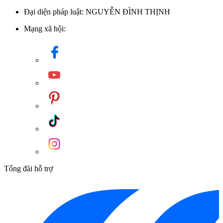
Đại diện pháp luật: NGUYỄN ĐÌNH THỊNH
Mạng xã hội:
Máy hút mùi Hafele HC-H6021TS 533.86.812 âm tủ trang bị hệ
thống điều khiển bằng nút nhấn cơ học
Ngoài hiệu quả hút mùi, máy còn đảm bảo độ an toàn nhờ tính
năng tự động tắt sau thời gian cài đặt và hệ thống cách điện
Tổng đài hỗ trợ
chắc chắn. Những trang bị này không chỉ giúp tiết kiệm năng
lượng mà còn nâng cao độ bền sản phẩm, mang lại sự an tâm
trong quá trình sử dụng lâu dài.
Danh mục:
Thiết Bị Bếp
/
Máy Hút Mùi
/
Máy Hút Mùi