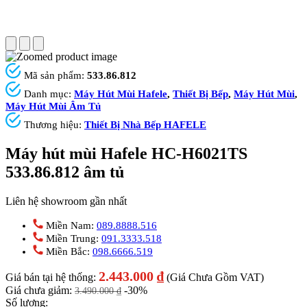
Mã sản phẩm:
533.86.812
Danh mục:
Máy Hút Mùi Hafele
,
Thiết Bị Bếp
,
Máy Hút Mùi
,
Máy Hút Mùi Âm Tủ
Thương hiệu:
Thiết Bị Nhà Bếp HAFELE
Máy hút mùi Hafele HC-H6021TS
533.86.812 âm tủ
Liên hệ showroom gần nhất
Miền Nam:
089.8888.516
Miền Trung:
091.3333.518
Miền Bắc:
098.6666.519
2.443.000
₫
Giá bán tại hệ thống:
(Giá Chưa Gồm VAT)
Giá chưa giảm:
-30%
3.490.000
₫
Số lượng: