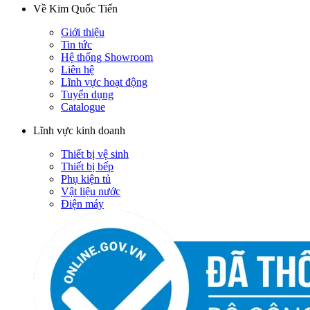
Về Kim Quốc Tiến
Giới thiệu
Tin tức
Hệ thống Showroom
Liên hệ
Lĩnh vực hoạt động
Tuyển dụng
Catalogue
Lĩnh vực kinh doanh
Thiết bị vệ sinh
Thiết bị bếp
Phụ kiện tủ
Vật liệu nước
Điện máy