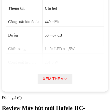
Thông tin
Chi tiết
Công suất hút tối đa
440 m³/h
Độ ồn
50 – 67 dB
Chiếu sáng
1 đèn LED x 1,5W
Công suất tiêu thụ
201,5 W
Hiệu điện thế
220 – 240 V.AC
XEM THÊM
Tần số
50 Hz
Đánh giá (0)
Kích thước sản
600R x (278–485)S x 200C mm
Review Máy hút mùi Hafele HC-
phẩm