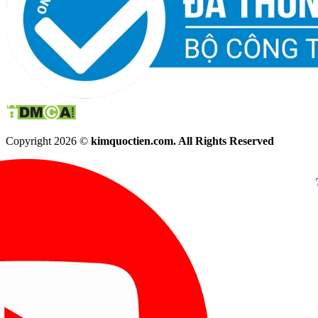
Copyright 2026 ©
kimquoctien.com. All Rights Reserved
Chat Facebook
Chat Zalo
(8h00 - 21h30)
(8h00 - 21h3