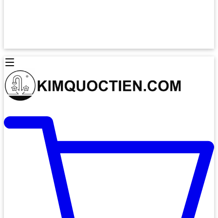
Lò Nướng Âm Tủ
Lò Nướng Bosch
Lò Nướng Độc lập
Lò Nướng Hafele
Thiết Bị Vệ Sinh
Máy Hút Mùi
Thiết Bị Vệ Sinh INAX
Máy Hút Khử Mùi Classic
Thiết Bị Vệ Sinh TOTO
Máy Hút Khử Mùi Đảo
Thiết Bị Vệ Sinh Cotto
Máy Hút Mùi Áp Tường
Thiết Bị Vệ Sinh CAESAR
Máy Hút Mùi Âm Trần
Thiết Bị Vệ Sinh American Standard
Máy Rửa Chén Bát
Thiết Bị Vệ Sinh BELLO
Máy Rửa Chén Âm Toàn Phần
Thiết Bị Vệ Sinh VIGLACERA
Máy Rửa Chén Bát 12 Bộ
Thiết Bị Vệ Sinh THIÊN THANH
Máy Rửa Chén Bát Bán Âm
Thiết Bị Bếp