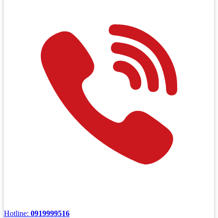
Hotline:
0919999516