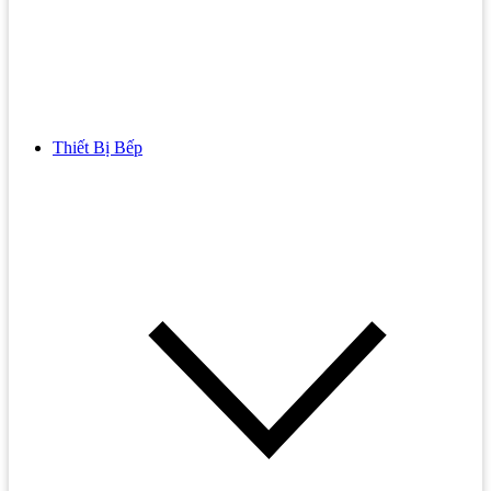
Thiết Bị Bếp
Bồn Cầu
Bồn cầu TOTO
Bồn cầu INAX
Bồn Cầu Thông Minh
Bồn Cầu 1 Khối
Bồn Cầu 2 Khối
Bồn Cầu Trẻ Em
Bồn cầu AMERICAN STANDARD
Bồn cầu CAESAR
Bồn Cầu COTTO