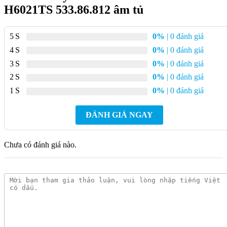
H6021TS 533.86.812 âm tủ
Chất liệu
Inox, kính cong
5
0%
| 0 đánh giá
4
0%
| 0 đánh giá
Hệ thống hút xả
Tuần hoàn hoặc thông gió
3
0%
| 0 đánh giá
2
0%
| 0 đánh giá
Điều khiển
Nút nhấn cơ học
1
0%
| 0 đánh giá
Cấp độ hút
2 cấp độ
ĐÁNH GIÁ NGAY
Nhôm có thể tháo rời + than hoạt
Bộ lọc
Chưa có đánh giá nào.
tính
Phụ kiện
Lọc than hoạt tính, phích cắm
Tính năng nổi bật Máy hút mùi Hafele
HC-H6021TS 533.86.812 âm tủ