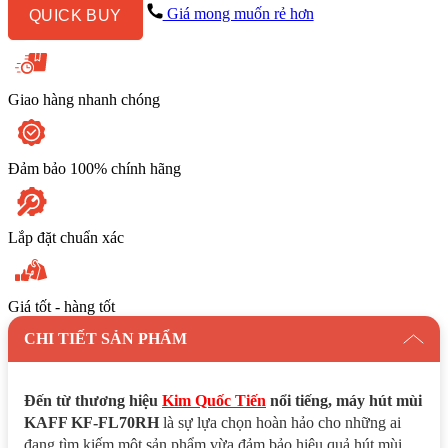
KF
Giá mong muốn rẻ hơn
QUICK BUY
-
FL70RH
số
lượng
Giao hàng nhanh chóng
Đảm bảo 100% chính hãng
Lắp đặt chuẩn xác
Giá tốt - hàng tốt
CHI TIẾT SẢN PHẨM
Đến từ thương hiệu
Kim Quốc Tiến
nổi tiếng, máy hút mùi
KAFF KF-FL70RH
là sự lựa chọn hoàn hảo cho những ai
đang tìm kiếm một sản phẩm vừa đảm bảo hiệu quả hút mùi,