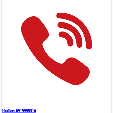
Hotline:
0919999516