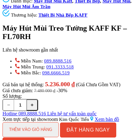
Danh mục:
Máy Hút Mùi Kaff
,
Thiết Bị Bếp
,
Máy Hút Mùi
,
Máy Hút Mùi Âm Trần
Thương hiệu:
Thiết Bị Nhà Bếp KAFF
Máy Hút Mùi Treo Tường KAFF KF –
FL70RH
Liên hệ showroom gần nhất
Miền Nam:
089.8888.516
Miền Trung:
091.3333.518
Miền Bắc:
098.6666.519
5.236.000
₫
Giá bán tại hệ thống:
(Giá Chưa Gồm VAT)
Giá chưa giảm:
-30%
7.480.000
₫
Số lượng:
−
+
Máy
Hút
Hotline
089.8888.516
Liên hệ tư vấn toàn quốc
Mùi
Xem trực tiếp tại showroom
Xem bản đồ
Kim Quốc Tiến
Treo
ĐẶT HÀNG NGAY
Tường
THÊM VÀO GIỎ HÀNG
KAFF