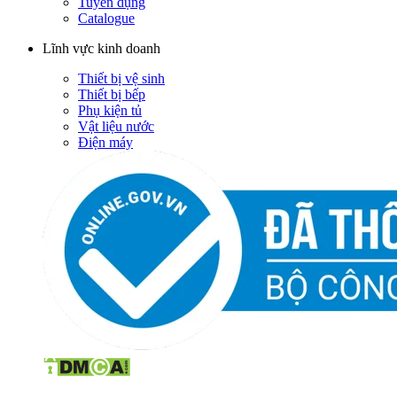
Tuyển dụng
Catalogue
Lĩnh vực kinh doanh
Thiết bị vệ sinh
Thiết bị bếp
Phụ kiện tủ
Vật liệu nước
Điện máy