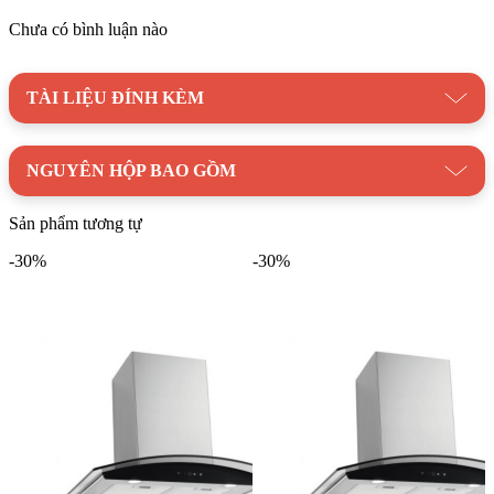
máy còn có khả năng khử mùi bằng than hoạt tính, giúp
Chưa có bình luận nào
không khí trong bếp luôn thơm mát.
Ống thoát khí linh hoạt:
Máy được trang bị ống thoát khí
TÀI LIỆU ĐÍNH KÈM
linh hoạt, giúp bạn dễ dàng lắp đặt và điều chỉnh hướng
thoát khí.
Tiết kiệm điện năng:
Động cơ tiết kiệm điện năng giúp
NGUYÊN HỘP BAO GỒM
giảm chi phí sử dụng và bảo vệ môi trường.
Sản phẩm tương tự
Máy hút mùi treo tường KAFF KF-FL70RH là một sản phẩm
-30%
-30%
đáng để đầu tư cho không gian bếp của bạn. Với thiết kế đẹp
mắt, công suất mạnh mẽ, độ ồn thấp và nhiều tính năng ưu việt
khác, sản phẩm này chắc chắn sẽ làm hài lòng ngay cả những
khách hàng khó tính nhất.
Danh mục:
Thiết Bị Bếp
|
Máy Hút Mùi
|
Máy Hút Mùi
Kaff
Thương hiệu:
Thiết bị nhà bếp Kaff