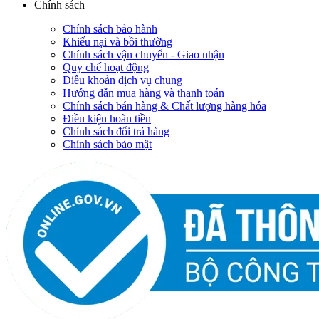
Chính sách
Chính sách bảo hành
Khiếu nại và bồi thường
Chính sách vận chuyển - Giao nhận
Quy chế hoạt động
Điều khoản dịch vụ chung
Hướng dẫn mua hàng và thanh toán
Chính sách bán hàng & Chất lượng hàng hóa
Điều kiện hoàn tiền
Chính sách đổi trả hàng
Chính sách bảo mật