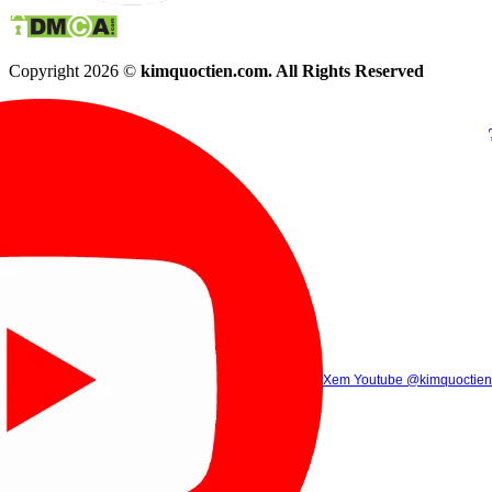
Copyright 2026 ©
kimquoctien.com. All Rights Reserved
Chat Facebook
Chat Zalo
(8h00 - 21h30)
(8h00 - 21h3
Xem Tik Tok
Xem Youtube
Gọi điện
@kimquoctienoffi
(8h00 - 21h30)
@kimquoctien