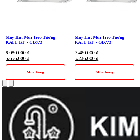
Máy Hút Mùi Treo Tường
Máy Hút Mùi Treo Tường
KAFF KF - GB973
KAFF KF - GB773
8.080.000
₫
7.480.000
₫
5.656.000
₫
5.236.000
₫
Mua hàng
Mua hàng