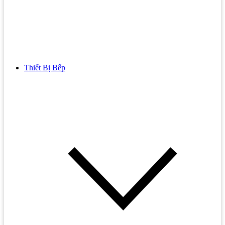
Thiết Bị Bếp
Bồn Cầu
Bồn cầu TOTO
Bồn cầu INAX
Bồn Cầu Thông Minh
Bồn Cầu 1 Khối
Bồn Cầu 2 Khối
Bồn Cầu Trẻ Em
Bồn cầu AMERICAN STANDARD
Bồn cầu CAESAR
Bồn Cầu COTTO