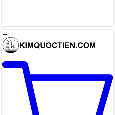
Lò Nướng Âm Tủ
Lò Nướng Bosch
Lò Nướng Độc lập
Lò Nướng Hafele
Thiết Bị Vệ Sinh
Máy Hút Mùi
Thiết Bị Vệ Sinh INAX
Máy Hút Khử Mùi Classic
Thiết Bị Vệ Sinh TOTO
Máy Hút Khử Mùi Đảo
Thiết Bị Vệ Sinh Cotto
Máy Hút Mùi Áp Tường
Thiết Bị Vệ Sinh CAESAR
Máy Hút Mùi Âm Trần
Thiết Bị Vệ Sinh American Standard
Máy Rửa Chén Bát
Thiết Bị Vệ Sinh BELLO
Máy Rửa Chén Âm Toàn Phần
Thiết Bị Vệ Sinh VIGLACERA
Máy Rửa Chén Bát 12 Bộ
Thiết Bị Vệ Sinh THIÊN THANH
Máy Rửa Chén Bát Bán Âm
Thiết Bị Bếp