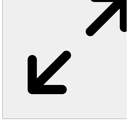
Vật Liệu Nước
Thiết Bị Nước STIEBEL ELTRON
Thiết Bị Nước ARISTON
Thiết Bị Nước TÂN Á ĐẠI THÀNH