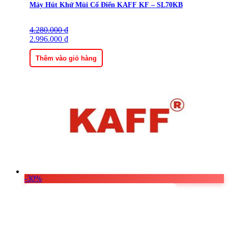
Máy Hút Khử Mùi Cổ Điển KAFF KF – SL70KB
4.280.000
Giá
Giá
₫
gốc
2.996.000
hiện
₫
là:
tại
4.280.000 ₫.
là:
Thêm vào giỏ hàng
2.996.000 ₫.
-30%