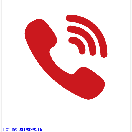
Hotline:
0919999516