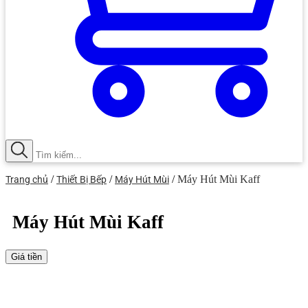
Máy Rửa Chén Bát Độc Lập
Thiết Bị Nhà Bếp BOSCH
Vòi Rửa Chén
Thiết Bị Nhà Bếp HAFELE
Vòi Rửa Chén KONOX
Thiết Bị Nhà Bếp JUNGER
Vòi Rửa Chén Dây Rút
Thiết Bị Nhà Bếp MALLOCA
Vòi Rửa Chén INAX
Thiết Bị Nhà Bếp KAFF
Vòi Rửa Chén Kluger
Thiết Bị Nhà Bếp ELECTROLUX
Gia Dụng
Thiết Bị Nhà Bếp CATA
Lò Hấp
Thiết Bị Nhà Bếp EUROSUN
/
/
/
Máy Hút Mùi Kaff
Trang chủ
Thiết Bị Bếp
Máy Hút Mùi
Phụ Kiện Tủ Bếp
Thiết Bị Nhà Bếp DMESTIK
Tủ Rượu
Máy Hút Mùi Kaff
Thiết Bị Nhà Bếp Chefs
Lò Vi Sóng
Thiết Bị Nhà Bếp KONOX
Giá tiền
Phụ Kiện Nhà Bếp GARIS
Thiết Bị Nhà Bếp TEKA