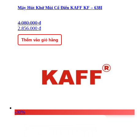
Máy Hút Khử Mùi Cổ Điển KAFF KF – 638I
4.080.000
Giá
Giá
₫
gốc
2.856.000
hiện
₫
là:
tại
4.080.000 ₫.
là:
Thêm vào giỏ hàng
2.856.000 ₫.
-30%