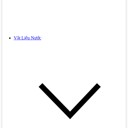
Bồn cầu BELLO
Bồn cầu THIÊN THANH
Phụ Kiện Bồn Cầu
Nắp Bồn Cầu
Vật Liệu Nước
Bếp Từ
Vòi Xịt
Bếp Từ BOSCH
Bồn Tắm
Bếp Từ Hafele
Bồn Tắm Đặt Sàn
Bếp Từ 3 Vùng Nấu
Bồn Tắm Massage
Bếp Từ 4 Vùng Nấu
Bồn Tắm Góc
Bếp Từ Cata
Bồn Tắm INAX
Bếp Từ Chefs
Chậu Rửa Lavabo
Bếp Từ Dmestik
Lavabo Âm Bàn
Bếp Từ Đa Điểm
Lavabo Đặt Bàn
Bếp Từ Đôi