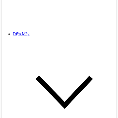
Gương Phòng Tắm
Bếp Hồng Ngoại Đôi
Kệ Kính
Bếp Hồng Ngoại Malloca
Lô Giấy
Bếp Hồng Ngoại Teka
Máy Sấy Tay
Bếp Gas
Điện Máy
Phụ Kiện Tủ Quần Áo GARIS
Vòi Sen Tắm
Bếp Gas 3 Vùng Nấu
Phụ Kiện Tủ Bếp Trên GARIS
Vòi Sen Lạnh
Bếp Gas 4 Vùng Nấu
Phụ Kiện Tủ Bếp Dưới GARIS
Vòi Sen Nhiệt Độ
Bếp Gas Âm
Phụ Kiện Tủ Bếp Khác GARIS
Vòi Sen Nóng Lạnh
Bếp Gas Bosch
Vòi Sen Tắm Âm Tường
Bếp Gas Cata
Vòi Sen Cây
Bếp Gas Đôi
Vòi Sen Cây INAX
Bếp Gas Đơn
Vòi Sen Cây TOTO
Bếp Gas Electrolux
Sen Cây Nhiệt Độ
Bếp gas Kaff