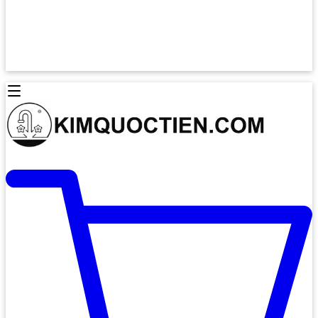
Lò Nướng Âm Tủ
Lò Nướng Bosch
Lò Nướng Độc lập
Lò Nướng Hafele
Thiết Bị Vệ Sinh
Máy Hút Mùi
Thiết Bị Vệ Sinh INAX
Máy Hút Khử Mùi Classic
Thiết Bị Vệ Sinh TOTO
Máy Hút Khử Mùi Đảo
Thiết Bị Vệ Sinh Cotto
Máy Hút Mùi Áp Tường
Thiết Bị Vệ Sinh CAESAR
Máy Hút Mùi Âm Trần
Thiết Bị Vệ Sinh American Standard
Máy Rửa Chén Bát
Thiết Bị Vệ Sinh BELLO
Máy Rửa Chén Âm Toàn Phần
Thiết Bị Vệ Sinh VIGLACERA
Máy Rửa Chén Bát 12 Bộ
Thiết Bị Vệ Sinh THIÊN THANH
Máy Rửa Chén Bát Bán Âm
Thiết Bị Bếp