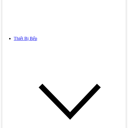
Thiết Bị Bếp
Bồn Cầu
Bồn cầu TOTO
Bồn cầu INAX
Bồn Cầu Thông Minh
Bồn Cầu 1 Khối
Bồn Cầu 2 Khối
Bồn Cầu Trẻ Em
Bồn cầu AMERICAN STANDARD
Bồn cầu CAESAR
Bồn Cầu COTTO