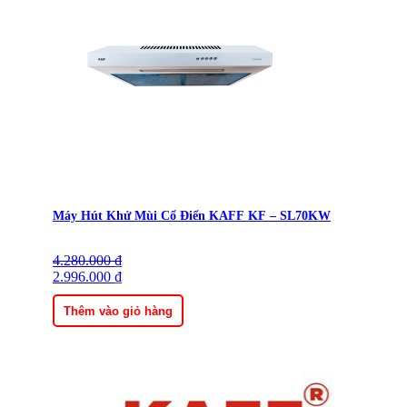
Máy Hút Khử Mùi Cổ Điển KAFF KF – SL70KW
4.280.000
Giá
Giá
₫
gốc
2.996.000
hiện
₫
là:
tại
4.280.000 ₫.
là:
Thêm vào giỏ hàng
2.996.000 ₫.