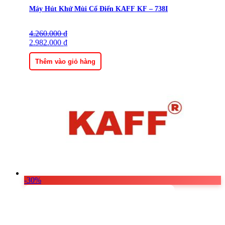
Máy Hút Khử Mùi Cổ Điển KAFF KF – 738I
4.260.000
Giá
Giá
₫
gốc
2.982.000
hiện
₫
là:
tại
4.260.000 ₫.
là:
Thêm vào giỏ hàng
2.982.000 ₫.
-30%