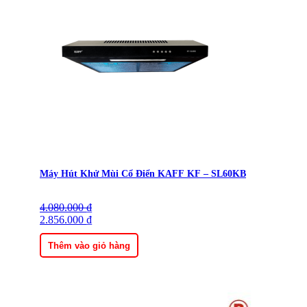
Máy Hút Khử Mùi Cổ Điển KAFF KF – SL60KB
4.080.000
Giá
Giá
₫
gốc
2.856.000
hiện
₫
là:
tại
4.080.000 ₫.
là:
Thêm vào giỏ hàng
2.856.000 ₫.