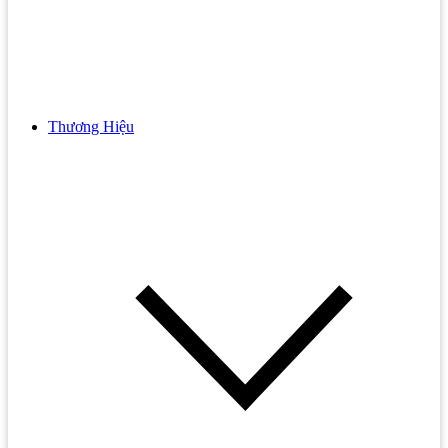
Vòi Sen Cây CAESAR
Bếp Gas Malloca
Combo
Bếp Gas Teka
Combo Thiết Bị Vệ Sinh INAX
Bếp Từ Kết Hợp Hồng Ngoại
Combo Thiết Bị Vệ Sinh TOTO
Bếp 1 Từ 1 Hồng Ngoại
Thương Hiệu
Tủ Lạnh
Bộ Vòi Sen Bồn Tắm
Bếp 2 Từ 1 Hồng Ngoại
Máy Giặt
Tủ Gương
Bếp từ kết hợp hồng ngoại Chefs
Van Xả Tiểu
Bếp Từ Kết Hợp Hồng Ngoại Hafele
INAX Khuyến Mãi
Chậu Rửa Chén Bát
TOTO khuyến mãi
Chậu Rửa Chén Bát 1 Hố
Chậu Rửa Chén Bát 2 Hố
Chậu Rửa Chén Bát Bằng Đá
Chậu Rửa Chén Bát Inox
Lò Nướng