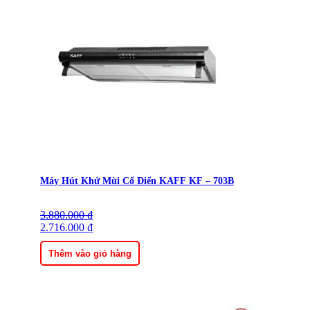
Máy Hút Khử Mùi Cổ Điển KAFF KF – 703B
3.880.000
Giá
Giá
₫
gốc
2.716.000
hiện
₫
là:
tại
3.880.000 ₫.
là:
Thêm vào giỏ hàng
2.716.000 ₫.