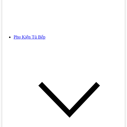
Lavabo Treo Tường
Bếp Từ Đơn
Tủ Lavabo
Bếp Từ Electrolux
Bồn Tiểu Nam Nữ
Bếp Từ Eurosun
Bồn Tiểu Cảm Ứng
Bếp Từ Junger
Phụ Kiện Tủ Bếp
Bồn Nước
Bồn Tiểu Đặt Sàn
Bếp Từ Kaff
Năng Lượng Mặt Trời
Bồn Tiểu Nữ
Bếp Từ Malloca
Máy Lọc Nước
Bồn Tiểu Treo Tường
Bếp Từ Teka
Máy Nước Nóng
Vòi Lavabo
Bếp Hồng Ngoại
Vòi Gắn Tường
Bếp Hồng Ngoại 3 Vùng Nấu
Vòi Lavabo Âm Tường
Bếp Hồng Ngoại 4 Vùng Nấu
Vòi Xả Lạnh
Bếp Hồng Ngoại Bosch
Vòi Rửa Cảm Ứng
Bếp Hồng Ngoại Cata
Phụ Kiện Nhà Tắm
Bếp Hồng Ngoại Chefs