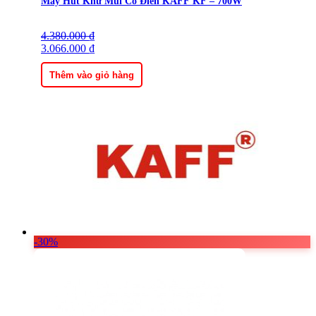
Máy Hút Khử Mùi Cổ Điển KAFF KF – 700W
4.380.000
Giá
Giá
₫
gốc
3.066.000
hiện
₫
là:
tại
4.380.000 ₫.
là:
Thêm vào giỏ hàng
3.066.000 ₫.
-30%