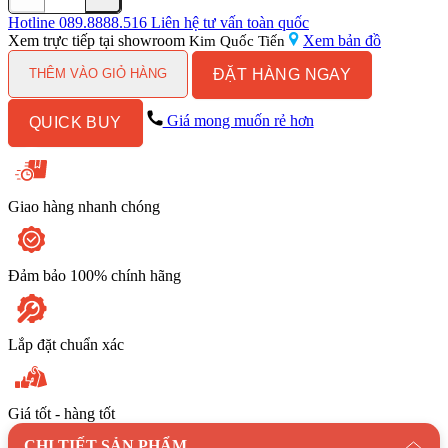
Móc
Áo
Hotline
089.8888.516
Liên hệ tư vấn toàn quốc
Kanly
Xem trực tiếp tại showroom
Xem bản đồ
Kim Quốc Tiến
GCK01
ĐẶT HÀNG NGAY
Treo
THÊM VÀO GIỎ HÀNG
Tường
số
Giá mong muốn rẻ hơn
QUICK BUY
lượng
Giao hàng nhanh chóng
Đảm bảo 100% chính hãng
Lắp đặt chuẩn xác
Giá tốt - hàng tốt
CHI TIẾT SẢN PHẨM