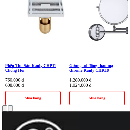
Phễu Thu Sàn Kanly CHP11
Gương soi đồng thau mạ
Chống Hôi
chrome Kanly CHK18
760.000
₫
1.280.000
₫
608.000
₫
1.024.000
₫
Mua hàng
Mua hàng