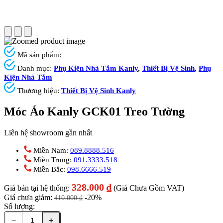
Mã sản phẩm:
Danh mục:
Phụ Kiện Nhà Tắm Kanly
,
Thiết Bị Vệ Sinh
,
Phụ
Kiện Nhà Tắm
Thương hiệu:
Thiết Bị Vệ Sinh Kanly
Móc Áo Kanly GCK01 Treo Tường
Liên hệ showroom gần nhất
Miền Nam:
089.8888.516
Miền Trung:
091.3333.518
Miền Bắc:
098.6666.519
328.000
₫
Giá bán tại hệ thống:
(Giá Chưa Gồm VAT)
Giá chưa giảm:
-20%
410.000
₫
Số lượng:
−
+