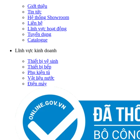
Giới thiệu
Tin tức
Hệ thống Showroom
Liên hệ
Lĩnh vực hoạt động
Tuyển dụng
Catalogue
Lĩnh vực kinh doanh
Thiết bị vệ sinh
Thiết bị bếp
Phụ kiện tủ
Vật liệu nước
Điện máy