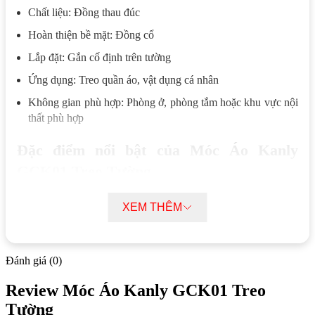
Chất liệu: Đồng thau đúc
Hoàn thiện bề mặt: Đồng cổ
Lắp đặt: Gắn cố định trên tường
Ứng dụng: Treo quần áo, vật dụng cá nhân
Không gian phù hợp: Phòng ở, phòng tắm hoặc khu vực nội
thất phù hợp
Đặc điểm nổi bật của Móc Áo Kanly
GCK01 Treo Tường
Móc Áo Kanly GCK01 Treo Tường được đúc từ đồng thau
XEM THÊM
nguyên khối giúp tăng độ bền và khả năng chịu tải khi treo
nhiều vật dụng khác nhau. Kết cấu chắc chắn này phù hợp với
nhu cầu sử dụng thường xuyên trong sinh hoạt hàng ngày.
Đánh giá (0)
Thiết kế móc đơn giúp treo riêng biệt từng vật dụng như quần
Review Móc Áo Kanly GCK01 Treo
áo, khăn hoặc phụ kiện cá nhân, hạn chế chồng chéo gây rối.
Nhờ đó, người dùng có thể sắp xếp đồ dùng theo vị trí cụ thể,
Tường