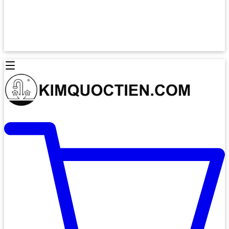
Lò Nướng Âm Tủ
Lò Nướng Bosch
Lò Nướng Độc lập
Lò Nướng Hafele
Thiết Bị Vệ Sinh
Máy Hút Mùi
Thiết Bị Vệ Sinh INAX
Máy Hút Khử Mùi Classic
Thiết Bị Vệ Sinh TOTO
Máy Hút Khử Mùi Đảo
Thiết Bị Vệ Sinh Cotto
Máy Hút Mùi Áp Tường
Thiết Bị Vệ Sinh CAESAR
Máy Hút Mùi Âm Trần
Thiết Bị Vệ Sinh American Standard
Máy Rửa Chén Bát
Thiết Bị Vệ Sinh BELLO
Máy Rửa Chén Âm Toàn Phần
Thiết Bị Vệ Sinh VIGLACERA
Máy Rửa Chén Bát 12 Bộ
Thiết Bị Vệ Sinh THIÊN THANH
Máy Rửa Chén Bát Bán Âm
Thiết Bị Bếp