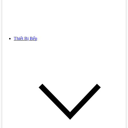
Thiết Bị Bếp
Bồn Cầu
Bồn cầu TOTO
Bồn cầu INAX
Bồn Cầu Thông Minh
Bồn Cầu 1 Khối
Bồn Cầu 2 Khối
Bồn Cầu Trẻ Em
Bồn cầu AMERICAN STANDARD
Bồn cầu CAESAR
Bồn Cầu COTTO