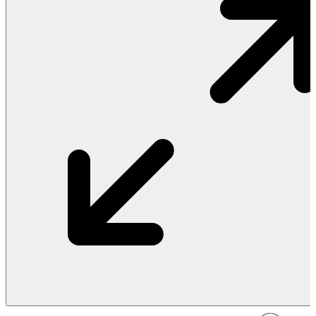
Vật Liệu Nước
Thiết Bị Nước STIEBEL ELTRON
Thiết Bị Nước ARISTON
Thiết Bị Nước TÂN Á ĐẠI THÀNH