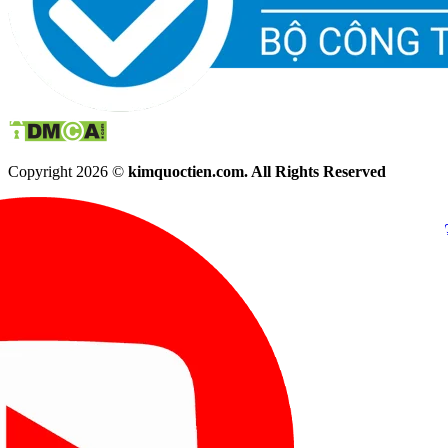
Copyright 2026 ©
kimquoctien.com. All Rights Reserved
Chat Facebook
Chat Zalo
(8h00 - 21h30)
(8h00 - 21h3