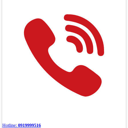
Hotline:
0919999516