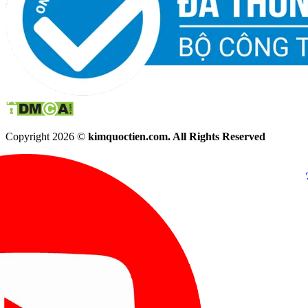
Copyright 2026 ©
kimquoctien.com. All Rights Reserved
Chat Facebook
Chat Zalo
(8h00 - 21h30)
(8h00 - 21h3