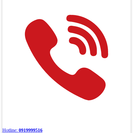
Hotline:
0919999516