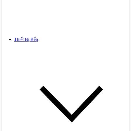
Thiết Bị Bếp
Bồn Cầu
Bồn cầu TOTO
Bồn cầu INAX
Bồn Cầu Thông Minh
Bồn Cầu 1 Khối
Bồn Cầu 2 Khối
Bồn Cầu Trẻ Em
Bồn cầu AMERICAN STANDARD
Bồn cầu CAESAR
Bồn Cầu COTTO