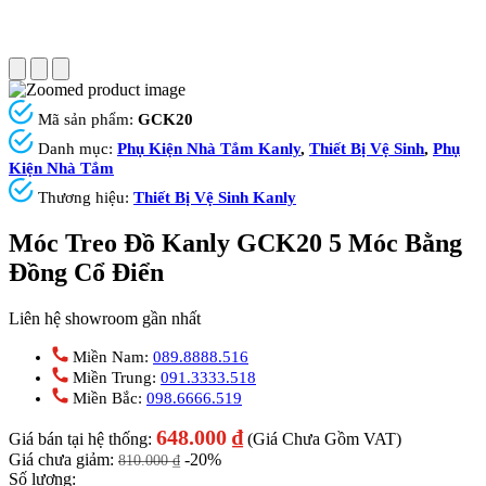
Mã sản phẩm:
GCK20
Danh mục:
Phụ Kiện Nhà Tắm Kanly
,
Thiết Bị Vệ Sinh
,
Phụ
Kiện Nhà Tắm
Thương hiệu:
Thiết Bị Vệ Sinh Kanly
Móc Treo Đồ Kanly GCK20 5 Móc Bằng
Đồng Cổ Điển
Liên hệ showroom gần nhất
Miền Nam:
089.8888.516
Miền Trung:
091.3333.518
Miền Bắc:
098.6666.519
648.000
₫
Giá bán tại hệ thống:
(Giá Chưa Gồm VAT)
Giá chưa giảm:
-20%
810.000
₫
Số lượng: