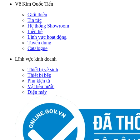
Về Kim Quốc Tiến
Giới thiệu
Tin tức
Hệ thống Showroom
Liên hệ
Lĩnh vực hoạt động
Tuyển dụng
Catalogue
Lĩnh vực kinh doanh
Thiết bị vệ sinh
Thiết bị bếp
Phụ kiện tủ
Vật liệu nước
Điện máy