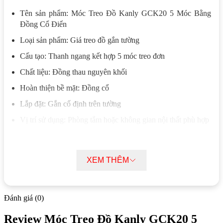
Tên sản phẩm: Móc Treo Đồ Kanly GCK20 5 Móc Bằng
Đồng Cổ Điển
Loại sản phẩm: Giá treo đồ gắn tường
Cấu tạo: Thanh ngang kết hợp 5 móc treo đơn
Chất liệu: Đồng thau nguyên khối
Hoàn thiện bề mặt: Đồng cổ
Lắp đặt: Gắn cố định trên tường
Vị trí sử dụng: Phòng tắm hoặc không gian nội thất phù hợp
Đặc điểm nổi bật của Móc Treo Đồ Kanly
GCK20 5 Móc Bằng Đồng Cổ Điển
XEM THÊM
Móc Treo Đồ Kanly GCK20 được thiết kế dạng thanh ngang
kết hợp 5 móc treo riêng biệt, giúp phân chia vị trí treo đồ rõ
Đánh giá (0)
ràng. Người dùng có thể sử dụng để treo khăn, quần áo hoặc
các vật dụng cá nhân một cách thuận tiện mà không bị chồng
Review Móc Treo Đồ Kanly GCK20 5
chéo.