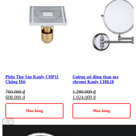
Phễu Thu Sàn Kanly CHP11
Gương soi đồng thau mạ
Chống Hôi
chrome Kanly CHK18
760.000
₫
1.280.000
₫
608.000
₫
1.024.000
₫
Mua hàng
Mua hàng