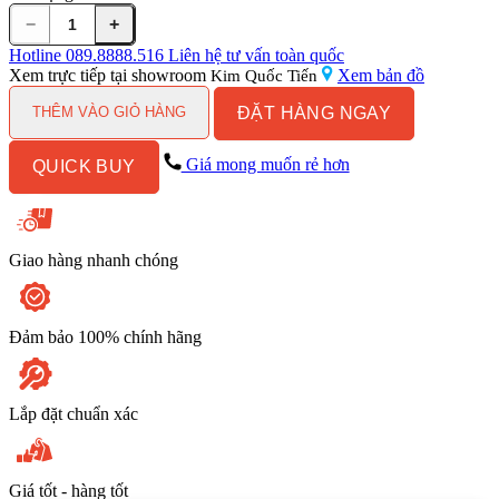
−
+
Móc
Treo
Hotline
089.8888.516
Liên hệ tư vấn toàn quốc
Đồ
Xem trực tiếp tại showroom
Xem bản đồ
Kim Quốc Tiến
Kanly
ĐẶT HÀNG NGAY
GCK20
THÊM VÀO GIỎ HÀNG
5
Móc
Giá mong muốn rẻ hơn
QUICK BUY
Bằng
Đồng
Cổ
Điển
số
Giao hàng nhanh chóng
lượng
Đảm bảo 100% chính hãng
Lắp đặt chuẩn xác
Giá tốt - hàng tốt