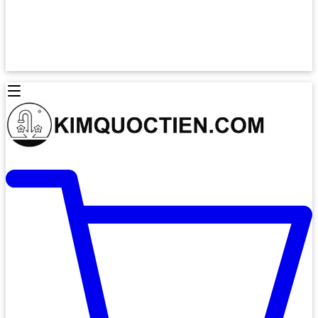
Lò Nướng Âm Tủ
Lò Nướng Bosch
Lò Nướng Độc lập
Lò Nướng Hafele
Thiết Bị Vệ Sinh
Máy Hút Mùi
Thiết Bị Vệ Sinh INAX
Máy Hút Khử Mùi Classic
Thiết Bị Vệ Sinh TOTO
Máy Hút Khử Mùi Đảo
Thiết Bị Vệ Sinh Cotto
Máy Hút Mùi Áp Tường
Thiết Bị Vệ Sinh CAESAR
Máy Hút Mùi Âm Trần
Thiết Bị Vệ Sinh American Standard
Máy Rửa Chén Bát
Thiết Bị Vệ Sinh BELLO
Máy Rửa Chén Âm Toàn Phần
Thiết Bị Vệ Sinh VIGLACERA
Máy Rửa Chén Bát 12 Bộ
Thiết Bị Vệ Sinh THIÊN THANH
Máy Rửa Chén Bát Bán Âm
Thiết Bị Bếp