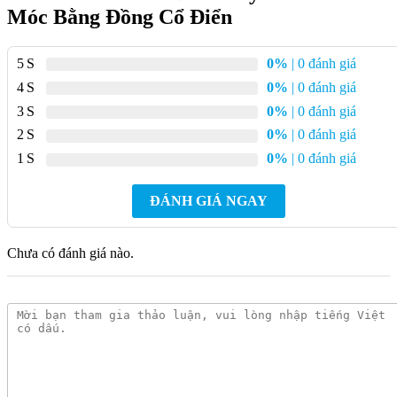
Móc Bằng Đồng Cổ Điển
Cấu trúc gắn tường của Kanly GCK20 giúp tiết kiệm diện tích
sử dụng trong không gian phòng tắm hoặc phòng ở. Khi lắp
5
0%
| 0 đánh giá
đặt ở vị trí phù hợp, sản phẩm hỗ trợ sắp xếp đồ dùng gọn gàng
4
0%
| 0 đánh giá
hơn, đồng thời dễ dàng thao tác khi cần sử dụng.
3
0%
| 0 đánh giá
2
0%
| 0 đánh giá
1
0%
| 0 đánh giá
ĐÁNH GIÁ NGAY
Chưa có đánh giá nào.