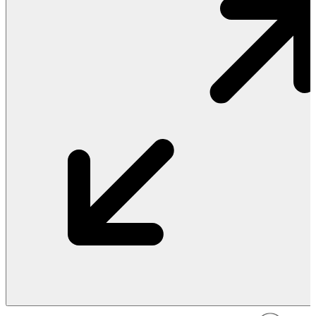
Vật Liệu Nước
Thiết Bị Nước STIEBEL ELTRON
Thiết Bị Nước ARISTON
Thiết Bị Nước TÂN Á ĐẠI THÀNH