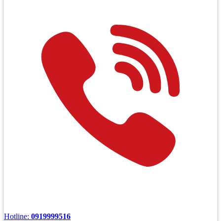
Hotline:
0919999516