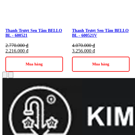
Thanh Trượt Sen Tắm BELLO
Thanh Trượt Sen Tắm BELLO
BL - 600521
BL - 600521V
2.770.000
₫
4.070.000
₫
2.216.000
₫
3.256.000
₫
Mua hàng
Mua hàng