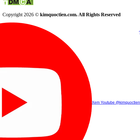
Copyright 2026 ©
kimquoctien.com. All Rights Reserved
Chat Facebook
Chat Zalo
(8h00 - 21h30)
(8h00 - 21h3
Xem Tik Tok
Xem Youtube
Gọi điện
@kimquoctienoffi
(8h00 - 21h30)
@kimquoctien