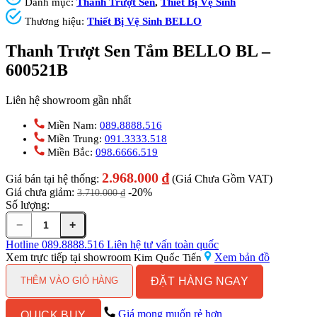
Danh mục:
Thanh Trượt Sen
,
Thiết Bị Vệ Sinh
Thương hiệu:
Thiết Bị Vệ Sinh BELLO
Thanh Trượt Sen Tắm BELLO BL –
600521B
Liên hệ showroom gần nhất
Miền Nam:
089.8888.516
Miền Trung:
091.3333.518
Miền Bắc:
098.6666.519
2.968.000
₫
Giá bán tại hệ thống:
(Giá Chưa Gồm VAT)
Giá chưa giảm:
-20%
3.710.000
₫
Số lượng:
−
+
Thanh
Trượt
Hotline
089.8888.516
Liên hệ tư vấn toàn quốc
Sen
Xem trực tiếp tại showroom
Xem bản đồ
Kim Quốc Tiến
Tắm
ĐẶT HÀNG NGAY
BELLO
THÊM VÀO GIỎ HÀNG
BL
-
Giá mong muốn rẻ hơn
QUICK BUY