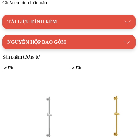
Chưa có bình luận nào
lượng cao với giá thành cạnh tranh. Hãy liên hệ ngay với
chúng tôi để được tư vấn và hỗ trợ mua hàng tốt nhất!
Danh mục:
Thiết Bị Vệ Sinh
|
Vòi Sen Tắm
|
Thanh
TÀI LIỆU ĐÍNH KÈM
Trượt Sen
Thương hiệu:
Thiết bị vệ sinh BELLO
NGUYÊN HỘP BAO GỒM
Sản phẩm tương tự
-20%
-20%