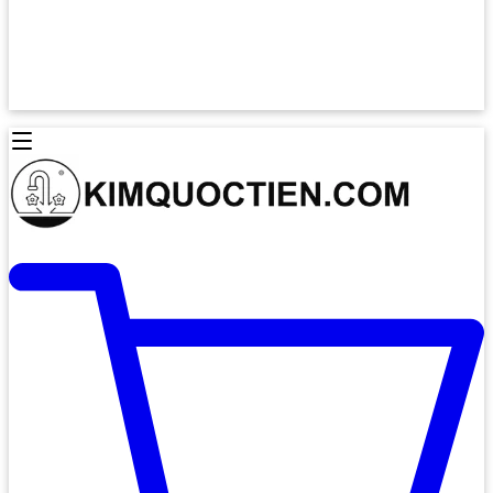
Lò Nướng Âm Tủ
Lò Nướng Bosch
Lò Nướng Độc lập
Lò Nướng Hafele
Thiết Bị Vệ Sinh
Máy Hút Mùi
Thiết Bị Vệ Sinh INAX
Máy Hút Khử Mùi Classic
Thiết Bị Vệ Sinh TOTO
Máy Hút Khử Mùi Đảo
Thiết Bị Vệ Sinh Cotto
Máy Hút Mùi Áp Tường
Thiết Bị Vệ Sinh CAESAR
Máy Hút Mùi Âm Trần
Thiết Bị Vệ Sinh American Standard
Máy Rửa Chén Bát
Thiết Bị Vệ Sinh BELLO
Máy Rửa Chén Âm Toàn Phần
Thiết Bị Vệ Sinh VIGLACERA
Máy Rửa Chén Bát 12 Bộ
Thiết Bị Vệ Sinh THIÊN THANH
Máy Rửa Chén Bát Bán Âm
Thiết Bị Bếp