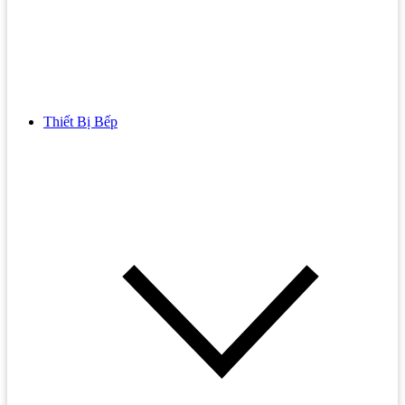
Thiết Bị Bếp
Bồn Cầu
Bồn cầu TOTO
Bồn cầu INAX
Bồn Cầu Thông Minh
Bồn Cầu 1 Khối
Bồn Cầu 2 Khối
Bồn Cầu Trẻ Em
Bồn cầu AMERICAN STANDARD
Bồn cầu CAESAR
Bồn Cầu COTTO