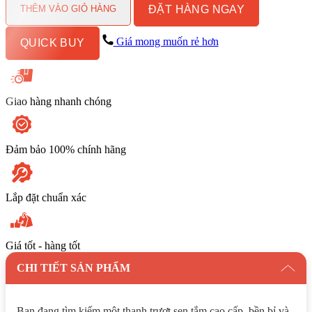
ĐẶT HÀNG NGAY
TOTO
THÊM VÀO GIỎ HÀNG
TBW07019A
số
Giá mong muốn rẻ hơn
QUICK BUY
lượng
Giao hàng nhanh chóng
Đảm bảo 100% chính hãng
Lắp đặt chuẩn xác
Giá tốt - hàng tốt
CHI TIẾT SẢN PHẨM
Bạn đang tìm kiếm một thanh trượt sen tắm cao cấp, bền bỉ và