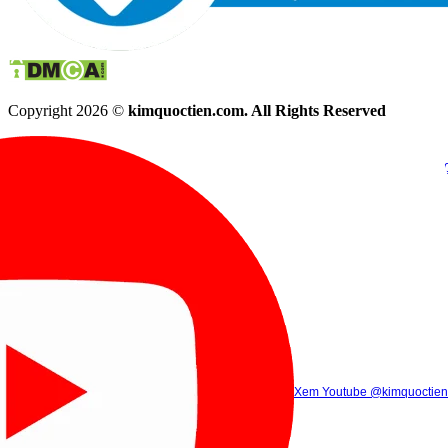
Copyright 2026 ©
kimquoctien.com. All Rights Reserved
Chat Facebook
Chat Zalo
(8h00 - 21h30)
(8h00 - 21h3
Xem Tik Tok
Xem Youtube
Gọi điện
@kimquoctienoffi
(8h00 - 21h30)
@kimquoctien