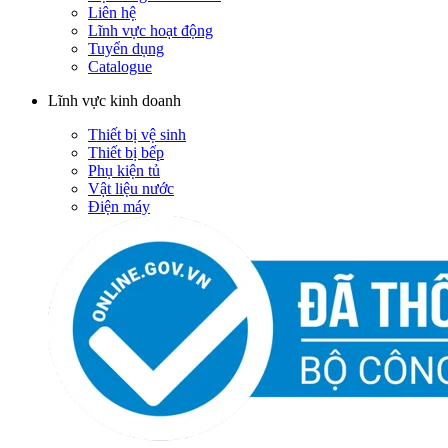
Liên hệ
Lĩnh vực hoạt động
Tuyển dụng
Catalogue
Lĩnh vực kinh doanh
Thiết bị vệ sinh
Thiết bị bếp
Phụ kiện tủ
Vật liệu nước
Điện máy