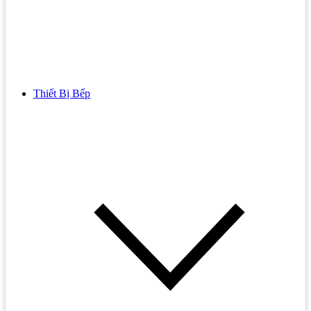
Thiết Bị Bếp
Bồn Cầu
Bồn cầu TOTO
Bồn cầu INAX
Bồn Cầu Thông Minh
Bồn Cầu 1 Khối
Bồn Cầu 2 Khối
Bồn Cầu Trẻ Em
Bồn cầu AMERICAN STANDARD
Bồn cầu CAESAR
Bồn Cầu COTTO