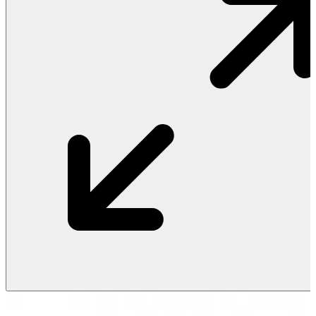
Vật Liệu Nước
Thiết Bị Nước STIEBEL ELTRON
Thiết Bị Nước ARISTON
Thiết Bị Nước TÂN Á ĐẠI THÀNH