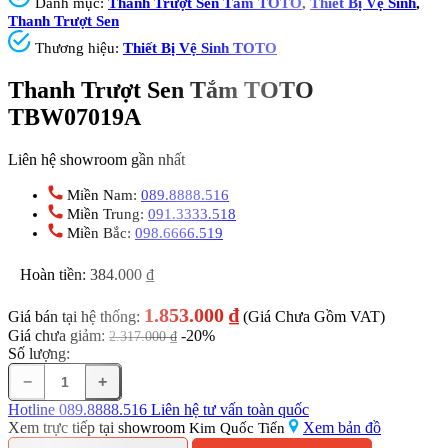
Danh mục:
Thanh Trượt Sen Tắm TOTO
,
Thiết Bị Vệ Sinh
,
Thanh Trượt Sen
Thương hiệu:
Thiết Bị Vệ Sinh TOTO
Thanh Trượt Sen Tắm TOTO
TBW07019A
Liên hệ showroom gần nhất
Miền Nam:
089.8888.516
Miền Trung:
091.3333.518
Miền Bắc:
098.6666.519
Hoàn tiền:
384.000
₫
1.853.000
₫
Giá bán tại hệ thống:
(Giá Chưa Gồm VAT)
Giá chưa giảm:
-20%
2.317.000
₫
Số lượng:
−
+
Thanh
Trượt
Hotline
089.8888.516
Liên hệ tư vấn toàn quốc
Sen
Xem trực tiếp tại showroom
Xem bản đồ
Kim Quốc Tiến
Tắm