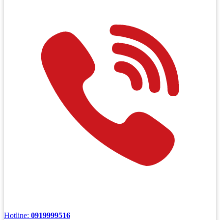
Hotline:
0919999516