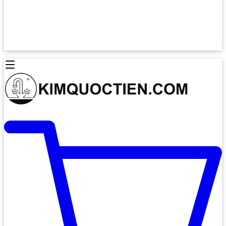
Lò Nướng Âm Tủ
Lò Nướng Bosch
Lò Nướng Độc lập
Lò Nướng Hafele
Thiết Bị Vệ Sinh
Máy Hút Mùi
Thiết Bị Vệ Sinh INAX
Máy Hút Khử Mùi Classic
Thiết Bị Vệ Sinh TOTO
Máy Hút Khử Mùi Đảo
Thiết Bị Vệ Sinh Cotto
Máy Hút Mùi Áp Tường
Thiết Bị Vệ Sinh CAESAR
Máy Hút Mùi Âm Trần
Thiết Bị Vệ Sinh American Standard
Máy Rửa Chén Bát
Thiết Bị Vệ Sinh BELLO
Máy Rửa Chén Âm Toàn Phần
Thiết Bị Vệ Sinh VIGLACERA
Máy Rửa Chén Bát 12 Bộ
Thiết Bị Vệ Sinh THIÊN THANH
Máy Rửa Chén Bát Bán Âm
Thiết Bị Bếp