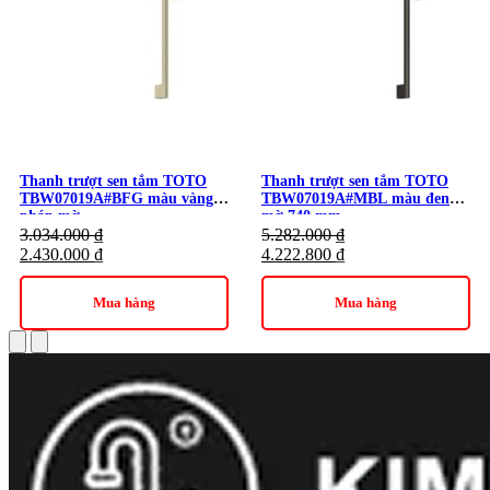
Thanh trượt sen tắm TOTO
Thanh trượt sen tắm TOTO
TBW07019A#BFG màu vàng
TBW07019A#MBL màu đen
pháp mờ
mờ 740 mm
3.034.000
₫
5.282.000
₫
2.430.000
₫
4.222.800
₫
Mua hàng
Mua hàng