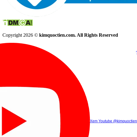
Copyright 2026 ©
kimquoctien.com. All Rights Reserved
Chat Facebook
Chat Zalo
(8h00 - 21h30)
(8h00 - 21h3
Xem Tik Tok
Xem Youtube
Gọi điện
@kimquoctienoffi
(8h00 - 21h30)
@kimquoctien