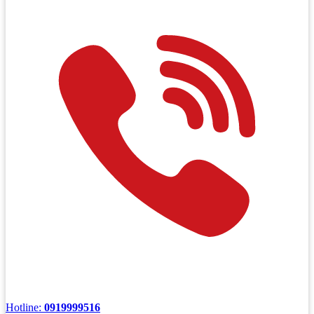
Hotline:
0919999516