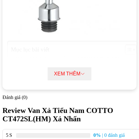
Mục lục bài viết
Thông số kỹ thuật van xả tiểu nam COTTO CT472SL(HM) xả
nhấn
Tính năng nổi bật van xả tiểu nam COTTO CT472SL(HM) xả nhấn
XEM THÊM
Lợi ích khi sử dụng van xả tiểu nam COTTO CT472SL(HM) xả
nhấn
Đánh giá (0)
Thông số kỹ thuật van xả tiểu nam
Review Van Xả Tiểu Nam COTTO
COTTO CT472SL(HM) xả nhấn
CT472SL(HM) Xả Nhấn
Tên sản phẩm: Van xả nhấn tiểu nam COTTO
CT472SL(HM)
5
0%
| 0 đánh giá