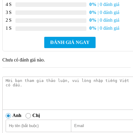
4
0%
| 0 đánh giá
Chất liệu: Đồng mạ Niken-Crom
3
0%
| 0 đánh giá
Chức năng: Xả nhấn
2
0%
| 0 đánh giá
Dùng cho: Tiểu nam cấp nước phía trên
1
0%
| 0 đánh giá
Tâm lỗ cấp nước đến tường: 75 mm
ĐÁNH GIÁ NGAY
Kích thước: Dài 200 mm x Rộng 100 mm x Cao 130 mm
Xuất xứ: Thái Lan
Chưa có đánh giá nào.
Bảo hành: 2 năm
Tính năng nổi bật van xả tiểu nam
COTTO CT472SL(HM) xả nhấn
Sang trọng cho không gian:
Kiểu dáng hiện đại, tinh tế,
phù hợp với mọi phong cách nhà tắm, nâng tầm đẳng cấp
cho không gian của bạn.
Anh
Chị
Tiết kiệm hiệu quả:
Chức năng xả nhấn tiện lợi, giúp tiết
kiệm 30% lượng nước so với van xả thông thường, góp
phần bảo vệ môi trường và giảm chi phí sinh hoạt.