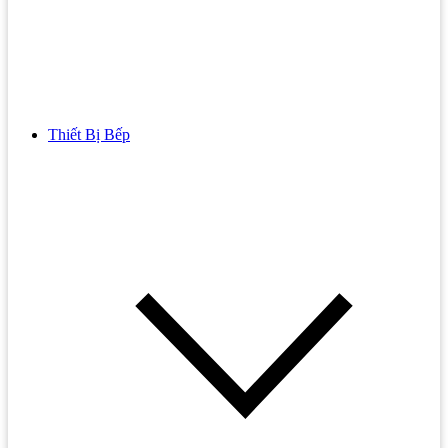
Thiết Bị Bếp
Bồn Cầu
Bồn cầu TOTO
Bồn cầu INAX
Bồn Cầu Thông Minh
Bồn Cầu 1 Khối
Bồn Cầu 2 Khối
Bồn Cầu Trẻ Em
Bồn cầu AMERICAN STANDARD
Bồn cầu CAESAR
Bồn Cầu COTTO