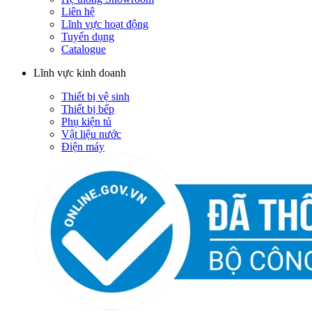
Liên hệ
Lĩnh vực hoạt động
Tuyển dụng
Catalogue
Lĩnh vực kinh doanh
Thiết bị vệ sinh
Thiết bị bếp
Phụ kiện tủ
Vật liệu nước
Điện máy