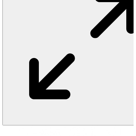
Vật Liệu Nước
Thiết Bị Nước STIEBEL ELTRON
Thiết Bị Nước ARISTON
Thiết Bị Nước TÂN Á ĐẠI THÀNH