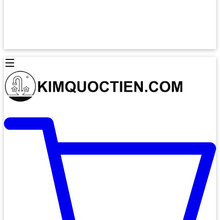
Lò Nướng Âm Tủ
Lò Nướng Bosch
Lò Nướng Độc lập
Lò Nướng Hafele
Thiết Bị Vệ Sinh
Máy Hút Mùi
Thiết Bị Vệ Sinh INAX
Máy Hút Khử Mùi Classic
Thiết Bị Vệ Sinh TOTO
Máy Hút Khử Mùi Đảo
Thiết Bị Vệ Sinh Cotto
Máy Hút Mùi Áp Tường
Thiết Bị Vệ Sinh CAESAR
Máy Hút Mùi Âm Trần
Thiết Bị Vệ Sinh American Standard
Máy Rửa Chén Bát
Thiết Bị Vệ Sinh BELLO
Máy Rửa Chén Âm Toàn Phần
Thiết Bị Vệ Sinh VIGLACERA
Máy Rửa Chén Bát 12 Bộ
Thiết Bị Vệ Sinh THIÊN THANH
Máy Rửa Chén Bát Bán Âm
Thiết Bị Bếp