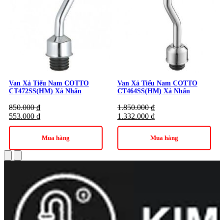
cao, COTTO CT472SL(HM) là lựa chọn hoàn hảo cho mọi
nhà. Hãy liên hệ
Kim Quốc Tiến
ngay hôm nay để được tư
vấn và mua sản phẩm với giá ưu đãi!
Danh mục:
Thiết Bị Vệ Sinh
|
Van Xả Tiểu
|
Van Xả Nhấn
Thương hiệu:
Thiết bị vệ sinh COTTO
Van Xả Tiểu Nam COTTO
Van Xả Tiểu Nam COTTO
CT472SS(HM) Xả Nhấn
CT464SS(HM) Xả Nhấn
850.000
₫
1.850.000
₫
553.000
₫
1.332.000
₫
Mua hàng
Mua hàng