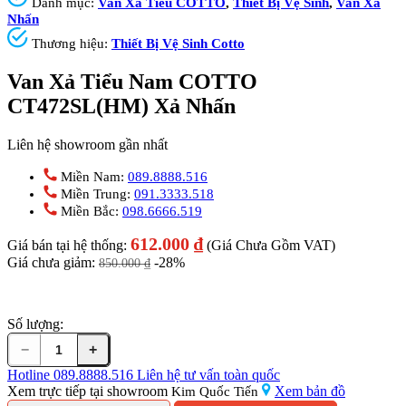
Danh mục:
Van Xả Tiểu COTTO
,
Thiết Bị Vệ Sinh
,
Van Xả
Nhấn
Thương hiệu:
Thiết Bị Vệ Sinh Cotto
Van Xả Tiểu Nam COTTO
CT472SL(HM) Xả Nhấn
Liên hệ showroom gần nhất
Miền Nam:
089.8888.516
Miền Trung:
091.3333.518
Miền Bắc:
098.6666.519
612.000
₫
Giá bán tại hệ thống:
(Giá Chưa Gồm VAT)
Giá chưa giảm:
-28%
850.000
₫
Số lượng:
−
+
Van
Xả
Hotline
089.8888.516
Liên hệ tư vấn toàn quốc
Tiểu
Xem trực tiếp tại showroom
Xem bản đồ
Kim Quốc Tiến
Nam