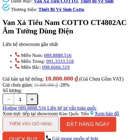
Danh mục:
Van Xả Tiểu COTTO
,
Thiết Bị Vệ Sinh
Thương hiệu:
Thiết Bị Vệ Sinh Cotto
Van Xả Tiểu Nam COTTO CT4802AC
Âm Tường Dùng Điện
Liên hệ showroom gần nhất
Miền Nam:
089.8888.516
Miền Trung:
091.3333.518
Miền Bắc:
098.6666.519
10.800.000
₫
Giá bán tại hệ thống:
(Giá Chưa Gồm VAT)
Giá chưa giảm:
-28%
15.000.000
₫
Số lượng:
−
+
Van
Xả
Hotline
089.8888.516
Liên hệ tư vấn toàn quốc
Tiểu
Xem trực tiếp tại showroom
Xem bản đồ
Kim Quốc Tiến
Nam
ĐẶT HÀNG NGAY
COTTO
THÊM VÀO GIỎ HÀNG
CT4802AC
Âm
Giá mong muốn rẻ hơn
QUICK BUY