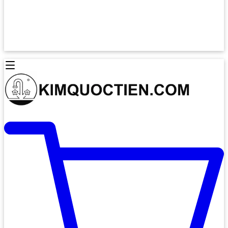
Lò Nướng Âm Tủ
Lò Nướng Bosch
Lò Nướng Độc lập
Lò Nướng Hafele
Thiết Bị Vệ Sinh
Máy Hút Mùi
Thiết Bị Vệ Sinh INAX
Máy Hút Khử Mùi Classic
Thiết Bị Vệ Sinh TOTO
Máy Hút Khử Mùi Đảo
Thiết Bị Vệ Sinh Cotto
Máy Hút Mùi Áp Tường
Thiết Bị Vệ Sinh CAESAR
Máy Hút Mùi Âm Trần
Thiết Bị Vệ Sinh American Standard
Máy Rửa Chén Bát
Thiết Bị Vệ Sinh BELLO
Máy Rửa Chén Âm Toàn Phần
Thiết Bị Vệ Sinh VIGLACERA
Máy Rửa Chén Bát 12 Bộ
Thiết Bị Vệ Sinh THIÊN THANH
Máy Rửa Chén Bát Bán Âm
Thiết Bị Bếp