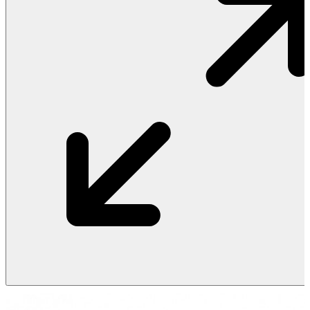
Vật Liệu Nước
Thiết Bị Nước STIEBEL ELTRON
Thiết Bị Nước ARISTON
Thiết Bị Nước TÂN Á ĐẠI THÀNH