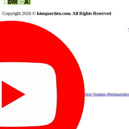
Copyright 2026 ©
kimquoctien.com. All Rights Reserved
Chat Facebook
Chat Zalo
(8h00 - 21h30)
(8h00 - 21h3
Xem Tik Tok
Xem Youtube
Gọi điện
@kimquoctienoffi
(8h00 - 21h30)
@kimquoctien