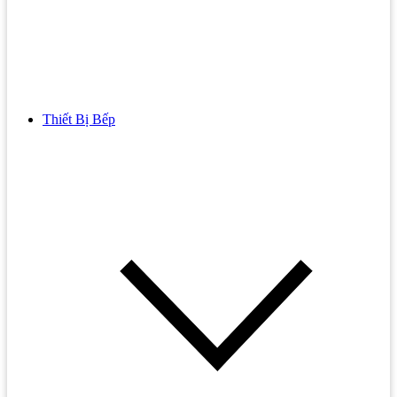
Thiết Bị Bếp
Bồn Cầu
Bồn cầu TOTO
Bồn cầu INAX
Bồn Cầu Thông Minh
Bồn Cầu 1 Khối
Bồn Cầu 2 Khối
Bồn Cầu Trẻ Em
Bồn cầu AMERICAN STANDARD
Bồn cầu CAESAR
Bồn Cầu COTTO