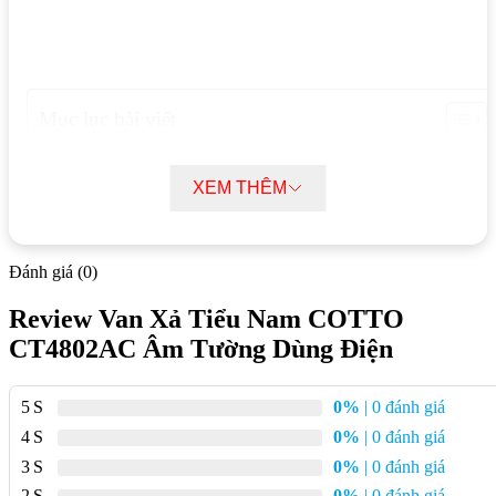
Mục lục bài viết
Thông số kỹ thuật Van Xả Tiểu Nam COTTO CT4802AC Âm
Tường Dùng Điện:
XEM THÊM
Tính năng Van Xả Tiểu Nam COTTO CT4802AC Âm Tường Dùng
Điện:
Ưu điểm Van Xả Tiểu Nam COTTO CT4802AC Âm Tường Dùng
Đánh giá (0)
Điện:
Review Van Xả Tiểu Nam COTTO
Thông số kỹ thuật Van Xả Tiểu Nam
CT4802AC Âm Tường Dùng Điện
COTTO CT4802AC Âm Tường Dùng
Điện:
5
0%
| 0 đánh giá
4
0%
| 0 đánh giá
Mã sản phẩm: CT4802AC
3
0%
| 0 đánh giá
Chất liệu: Đồng mạ Niken-Crom
2
0%
| 0 đánh giá