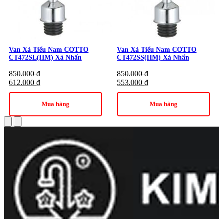
Danh mục:
Thiết Bị Vệ Sinh
|
Van Xả Tiểu
|
Van Xả Tiểu
COTTO
Thương hiệu:
Thiết Bị Vệ Sinh Cotto
Van Xả Tiểu Nam COTTO
Van Xả Tiểu Nam COTTO
CT472SL(HM) Xả Nhấn
CT472SS(HM) Xả Nhấn
850.000
₫
850.000
₫
612.000
₫
553.000
₫
Mua hàng
Mua hàng