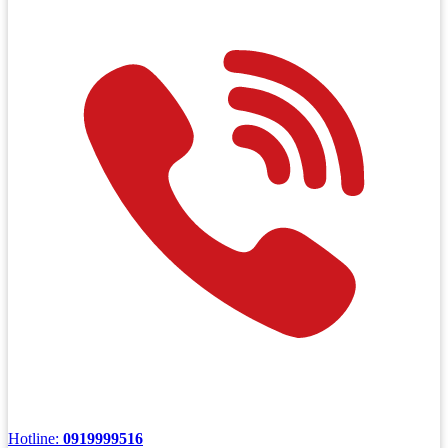
Hotline:
0919999516