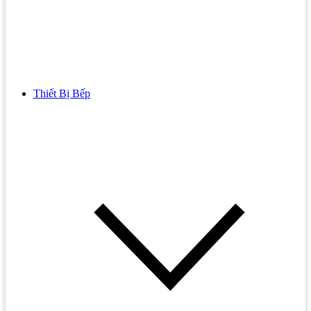
Thiết Bị Bếp
Bồn Cầu
Bồn cầu TOTO
Bồn cầu INAX
Bồn Cầu Thông Minh
Bồn Cầu 1 Khối
Bồn Cầu 2 Khối
Bồn Cầu Trẻ Em
Bồn cầu AMERICAN STANDARD
Bồn cầu CAESAR
Bồn Cầu COTTO