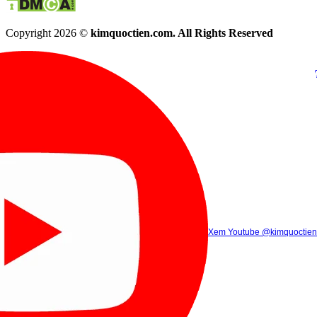
Copyright 2026 ©
kimquoctien.com. All Rights Reserved
Chat Facebook
Chat Zalo
(8h00 - 21h30)
(8h00 - 21h3
Xem Tik Tok
Xem Youtube
Gọi điện
@kimquoctienoffi
(8h00 - 21h30)
@kimquoctien