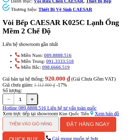
Danh mục:
Vòi Rửa Chén CAESAR
,
Thiết Bị Bếp
Thương hiệu:
Thiết Bị Vệ Sinh CAESAR
Vòi Bếp CAESAR K025C Lạnh Ống
Mềm 2 Chế Độ
Liên hệ showroom gần nhất
Miền Nam:
089.8888.516
Miền Trung:
091.3333.518
Miền Bắc:
098.6666.519
920.000
₫
Giá bán tại hệ thống:
(Giá Chưa Gồm VAT)
Giá chưa giảm:
-17%
1.112.000
₫
Số lượng:
−
+
Vòi
Bếp
Hotline
089.8888.516
Liên hệ tư vấn toàn quốc
CAESAR
Xem trực tiếp tại showroom
Xem bản đồ
Kim Quốc Tiến
K025C
ĐẶT HÀNG NGAY
Lạnh
THÊM VÀO GIỎ HÀNG
Ống
Mềm
Giá mong muốn rẻ hơn
QUICK BUY