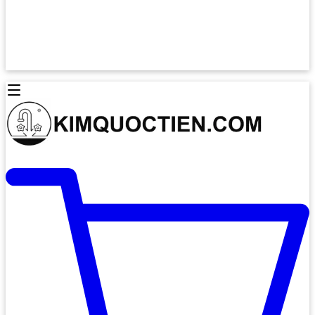
Lò Nướng Âm Tủ
Lò Nướng Bosch
Lò Nướng Độc lập
Lò Nướng Hafele
Thiết Bị Vệ Sinh
Máy Hút Mùi
Thiết Bị Vệ Sinh INAX
Máy Hút Khử Mùi Classic
Thiết Bị Vệ Sinh TOTO
Máy Hút Khử Mùi Đảo
Thiết Bị Vệ Sinh Cotto
Máy Hút Mùi Áp Tường
Thiết Bị Vệ Sinh CAESAR
Máy Hút Mùi Âm Trần
Thiết Bị Vệ Sinh American Standard
Máy Rửa Chén Bát
Thiết Bị Vệ Sinh BELLO
Máy Rửa Chén Âm Toàn Phần
Thiết Bị Vệ Sinh VIGLACERA
Máy Rửa Chén Bát 12 Bộ
Thiết Bị Vệ Sinh THIÊN THANH
Máy Rửa Chén Bát Bán Âm
Thiết Bị Bếp