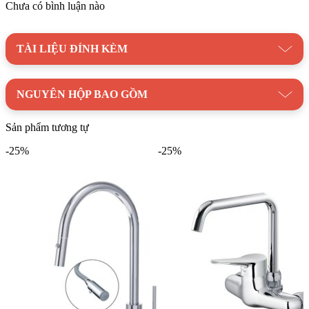
Chưa có bình luận nào
TÀI LIỆU ĐÍNH KÈM
NGUYÊN HỘP BAO GỒM
Sản phẩm tương tự
-25%
-25%
Vòi Bếp CAESAR K025C Lạnh Ống Mềm 2 Chế Độ
Thiết kế của vòi còn có ống mềm và đầu vòi có thể điều chỉnh
được, mang lại sự tiện lợi tối đa trong quá trình sử dụng. Lưu ý
rằng sản phẩm không đi kèm dây cấp nước.