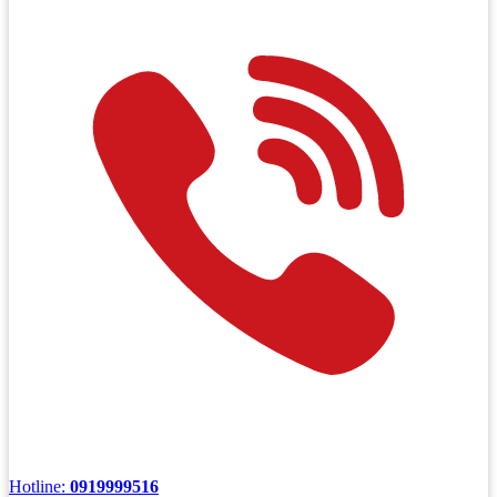
Hotline:
0919999516