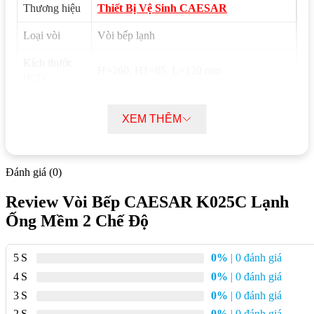
Thương hiệu
Thiết Bị Vệ Sinh CAESAR
Loại vòi
Vòi bếp lạnh
Kích thước
H=260, H1=85, L=120 mm
(KT)
Áp lực nước
0.05 MPa ~ 0.75 MPa
XEM THÊM
Chất liệu chủ
Inox
yếu
Đánh giá (0)
Chất liệu mạ
Crom, Niken
Review Vòi Bếp CAESAR K025C Lạnh
Xuất xứ công
Đài Loan
Ống Mềm 2 Chế Độ
nghệ
Nơi sản xuất
Việt Nam
5
0%
| 0 đánh giá
Tình trạng
Còn hàng
4
0%
| 0 đánh giá
3
0%
| 0 đánh giá
Bảo hành
24 tháng
2
0%
| 0 đánh giá