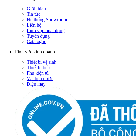
Giới thiệu
Tin tức
Hệ thống Showroom
Liên hệ
Lĩnh vực hoạt động
Tuyển dụng
Catalogue
Lĩnh vực kinh doanh
Thiết bị vệ sinh
Thiết bị bếp
Phụ kiện tủ
Vật liệu nước
Điện máy