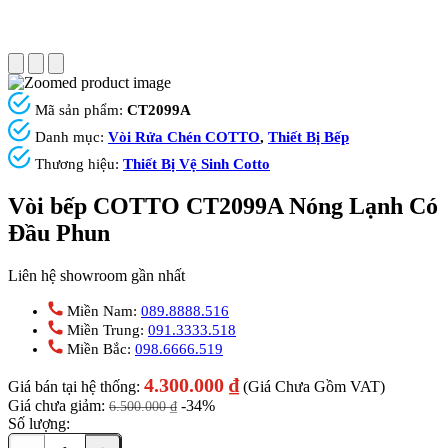
Mã sản phẩm:
CT2099A
Danh mục:
Vòi Rửa Chén COTTO
,
Thiết Bị Bếp
Thương hiệu:
Thiết Bị Vệ Sinh Cotto
Vòi bếp COTTO CT2099A Nóng Lạnh Có
Đầu Phun
Liên hệ showroom gần nhất
Miền Nam:
089.8888.516
Miền Trung:
091.3333.518
Miền Bắc:
098.6666.519
4.300.000
₫
Giá bán tại hệ thống:
(Giá Chưa Gồm VAT)
Giá chưa giảm:
-34%
6.500.000
₫
Số lượng: