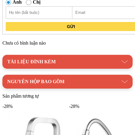
và duy trì vẻ ngoài thẩm mỹ theo thời gian.
Anh
Chị
GỬI
Chưa có bình luận nào
TÀI LIỆU ĐÍNH KÈM
NGUYÊN HỘP BAO GỒM
Sản phẩm tương tự
-28%
-28%