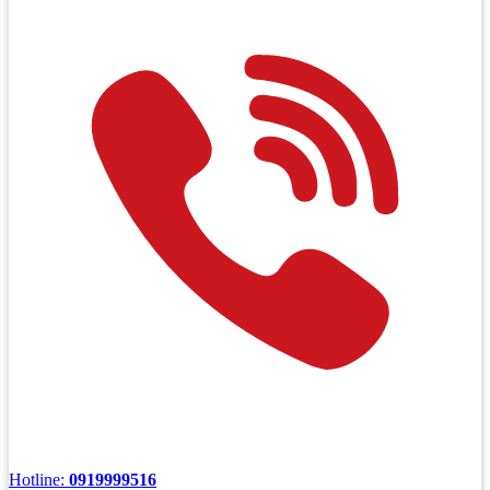
Hotline:
0919999516