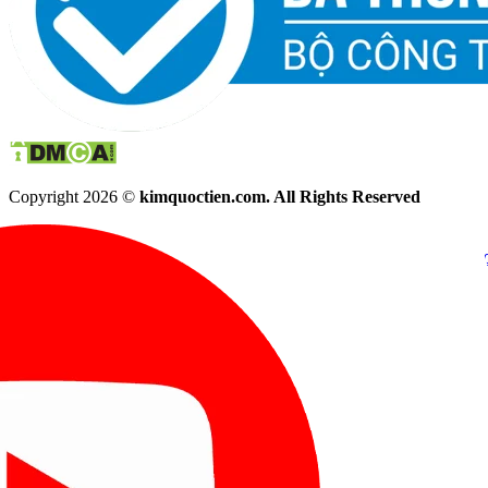
Copyright 2026 ©
kimquoctien.com. All Rights Reserved
Chat Facebook
Chat Zalo
(8h00 - 21h30)
(8h00 - 21h3