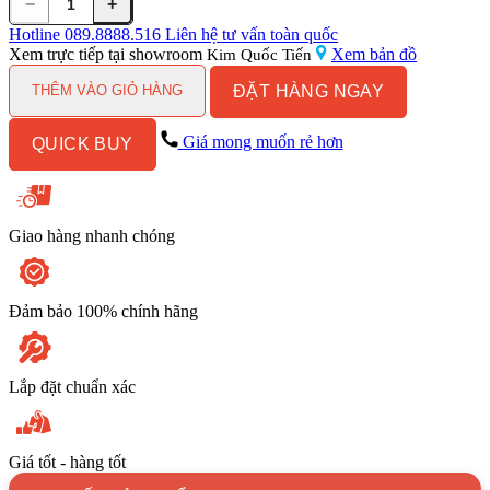
−
+
Vòi
bếp
Hotline
089.8888.516
Liên hệ tư vấn toàn quốc
COTTO
Xem trực tiếp tại showroom
Xem bản đồ
Kim Quốc Tiến
CT2099A
ĐẶT HÀNG NGAY
Nóng
THÊM VÀO GIỎ HÀNG
Lạnh
Có
Giá mong muốn rẻ hơn
QUICK BUY
Đầu
Phun
số
lượng
Giao hàng nhanh chóng
Đảm bảo 100% chính hãng
Lắp đặt chuẩn xác
Giá tốt - hàng tốt