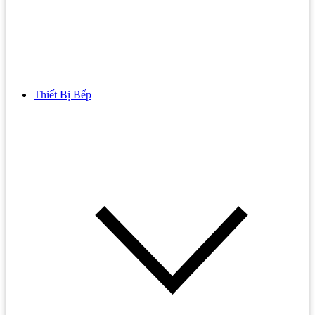
Thiết Bị Bếp
Bồn Cầu
Bồn cầu TOTO
Bồn cầu INAX
Bồn Cầu Thông Minh
Bồn Cầu 1 Khối
Bồn Cầu 2 Khối
Bồn Cầu Trẻ Em
Bồn cầu AMERICAN STANDARD
Bồn cầu CAESAR
Bồn Cầu COTTO