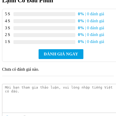
Lạnh Có Đầu Phun
Kích thước đầu vòi
210 mm
5
0%
| 0 đánh giá
Chiều cao đầu vòi
146 mm
4
0%
| 0 đánh giá
3
0%
| 0 đánh giá
Tiện ích
Lò xo
2
0%
| 0 đánh giá
Vị trí lắp vòi
Trên chậu / bàn
1
0%
| 0 đánh giá
Bảo hành
24 tháng
ĐÁNH GIÁ NGAY
Mô tả chi tiết Vòi bếp COTTO CT2099A
Chưa có đánh giá nào.
Nóng Lạnh Có Đầu Phun
Vòi bếp COTTO CT2099A không chỉ là một thiết bị thông
thường mà còn là điểm nhấn cho căn bếp nhờ thiết kế hiện đại
và tinh tế. Lớp mạ Nickel-Chrome không chỉ mang lại vẻ sáng
bóng mà còn đảm bảo độ bền đẹp lâu dài cho sản phẩm. Đặc
biệt, vòi được chế tạo từ đồng thau mạ, có tính năng kháng
khuẩn và chống trầy xước, giúp bảo vệ sức khỏe người dùng