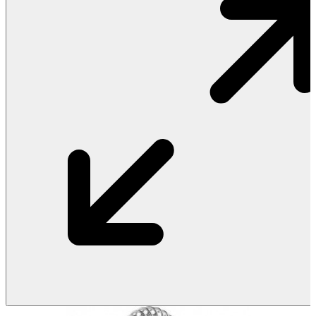
Vật Liệu Nước
Thiết Bị Nước STIEBEL ELTRON
Thiết Bị Nước ARISTON
Thiết Bị Nước TÂN Á ĐẠI THÀNH