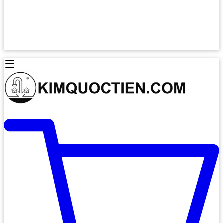
Lò Nướng Âm Tủ
Lò Nướng Bosch
Lò Nướng Độc lập
Lò Nướng Hafele
Thiết Bị Vệ Sinh
Máy Hút Mùi
Thiết Bị Vệ Sinh INAX
Máy Hút Khử Mùi Classic
Thiết Bị Vệ Sinh TOTO
Máy Hút Khử Mùi Đảo
Thiết Bị Vệ Sinh Cotto
Máy Hút Mùi Áp Tường
Thiết Bị Vệ Sinh CAESAR
Máy Hút Mùi Âm Trần
Thiết Bị Vệ Sinh American Standard
Máy Rửa Chén Bát
Thiết Bị Vệ Sinh BELLO
Máy Rửa Chén Âm Toàn Phần
Thiết Bị Vệ Sinh VIGLACERA
Máy Rửa Chén Bát 12 Bộ
Thiết Bị Vệ Sinh THIÊN THANH
Máy Rửa Chén Bát Bán Âm
Thiết Bị Bếp