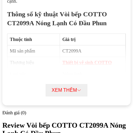
cạnh.
Thông số kỹ thuật Vòi bếp COTTO
CT2099A Nóng Lạnh Có Đầu Phun
Thuộc tính
Giá trị
Mã sản phẩm
CT2099A
Thương hiệu
Thiết bị vệ sinh COTTO
Loại vòi
Nóng lạnh
Nơi sản xuất
Thái Lan
XEM THÊM
Áp lực nước
0.05MPa ~ 0.75MPa
Chất liệu
Đồng thau mạ Nickel-Chrome
Đánh giá (0)
Chế độ xả nước đầu vòi
2
Review Vòi bếp COTTO CT2099A Nóng
Kích thước (DxRxC)
550×210 mm