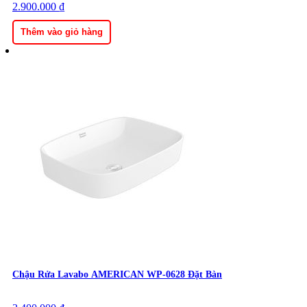
gốc
2.900.000
hiện
₫
là:
tại
3.450.000 ₫.
là:
Thêm vào giỏ hàng
2.900.000 ₫.
Chậu Rửa Lavabo AMERICAN WP-0628 Đặt Bàn