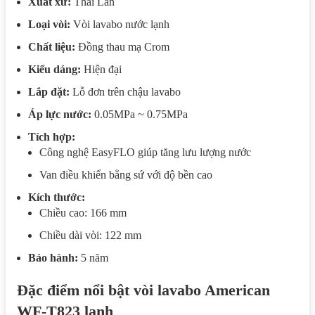
Xuất xứ:
Thái Lan
Loại vòi:
Vòi lavabo nước lạnh
Chất liệu:
Đồng thau mạ Crom
Kiểu dáng:
Hiện đại
Lắp đặt:
Lỗ đơn trên chậu lavabo
Áp lực nước:
0.05MPa ~ 0.75MPa
Tích hợp:
Công nghệ EasyFLO giúp tăng lưu lượng nước
Van điều khiển bằng sứ với độ bền cao
Kích thước:
Chiều cao: 166 mm
Chiều dài vòi: 122 mm
Bảo hành:
5 năm
Đặc điểm nổi bật vòi lavabo American
WF-T823​ lạnh