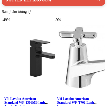
NGUYÊN HỘP BAO GỒM
Sản phẩm tương tự
-49%
-9%
Vòi Lavabo American
Vòi Lavabo American
Standard WF-1306MB lạnh
Standard WF-T701 Lạnh
Acacia Evolution
Winston