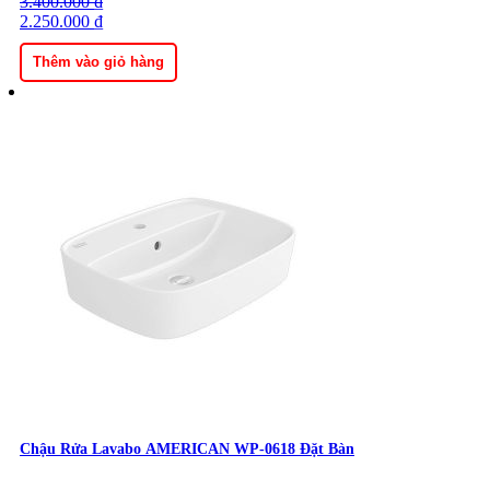
3.400.000
Giá
Giá
₫
gốc
2.250.000
hiện
₫
là:
tại
3.400.000 ₫.
là:
Thêm vào giỏ hàng
2.250.000 ₫.
Chậu Rửa Lavabo AMERICAN WP-0618 Đặt Bàn