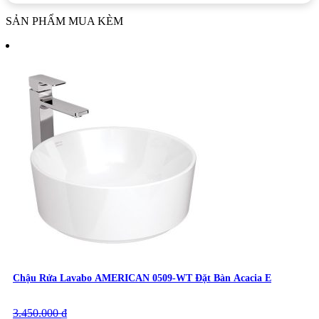
SẢN PHẨM MUA KÈM
Chậu Rửa Lavabo AMERICAN 0509-WT Đặt Bàn Acacia E
3.450.000
Giá
Giá
₫