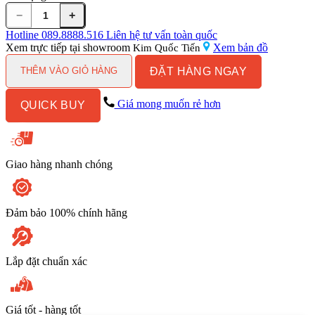
−
+
Vòi
Lavabo
Hotline
089.8888.516
Liên hệ tư vấn toàn quốc
American
Xem trực tiếp tại showroom
Xem bản đồ
Kim Quốc Tiến
Standard
ĐẶT HÀNG NGAY
Gala
THÊM VÀO GIỎ HÀNG
WF-
T823
Giá mong muốn rẻ hơn
QUICK BUY
Nước
Lạnh
số
lượng
Giao hàng nhanh chóng
Đảm bảo 100% chính hãng
Lắp đặt chuẩn xác
Giá tốt - hàng tốt