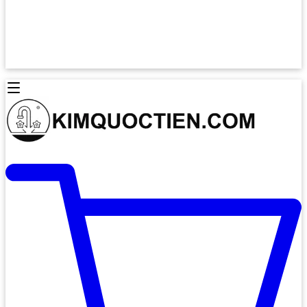
Lò Nướng Âm Tủ
Lò Nướng Bosch
Lò Nướng Độc lập
Lò Nướng Hafele
Thiết Bị Vệ Sinh
Máy Hút Mùi
Thiết Bị Vệ Sinh INAX
Máy Hút Khử Mùi Classic
Thiết Bị Vệ Sinh TOTO
Máy Hút Khử Mùi Đảo
Thiết Bị Vệ Sinh Cotto
Máy Hút Mùi Áp Tường
Thiết Bị Vệ Sinh CAESAR
Máy Hút Mùi Âm Trần
Thiết Bị Vệ Sinh American Standard
Máy Rửa Chén Bát
Thiết Bị Vệ Sinh BELLO
Máy Rửa Chén Âm Toàn Phần
Thiết Bị Vệ Sinh VIGLACERA
Máy Rửa Chén Bát 12 Bộ
Thiết Bị Vệ Sinh THIÊN THANH
Máy Rửa Chén Bát Bán Âm
Thiết Bị Bếp