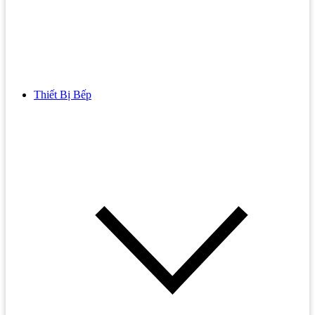
Thiết Bị Bếp
Bồn Cầu
Bồn cầu TOTO
Bồn cầu INAX
Bồn Cầu Thông Minh
Bồn Cầu 1 Khối
Bồn Cầu 2 Khối
Bồn Cầu Trẻ Em
Bồn cầu AMERICAN STANDARD
Bồn cầu CAESAR
Bồn Cầu COTTO