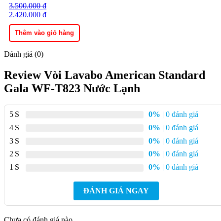
3.500.000
Giá
Giá
₫
gốc
2.420.000
hiện
₫
là:
tại
3.500.000 ₫.
là:
Thêm vào giỏ hàng
2.420.000 ₫.
Đánh giá (0)
Review Vòi Lavabo American Standard
Gala WF-T823 Nước Lạnh
5
0%
| 0 đánh giá
4
0%
| 0 đánh giá
3
0%
| 0 đánh giá
2
0%
| 0 đánh giá
1
0%
| 0 đánh giá
ĐÁNH GIÁ NGAY
Chưa có đánh giá nào.