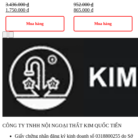
3.436.000
₫
952.000
₫
1.750.000
₫
865.000
₫
Mua hàng
Mua hàng
CÔNG TY TNHH NỘI NGOẠI THẤT KIM QUỐC TIẾN
Giấy chứng nhận đăng ký kinh doanh số 0318800255 do Sở