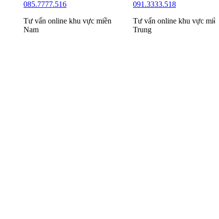
091.3333.518
098.6666.519
n
Tư vấn online khu vực
miền
Tư vấn online khu vực
miề
Trung
Bắc