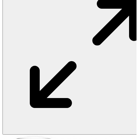
Vật Liệu Nước
Thiết Bị Nước STIEBEL ELTRON
Thiết Bị Nước ARISTON
Thiết Bị Nước TÂN Á ĐẠI THÀNH