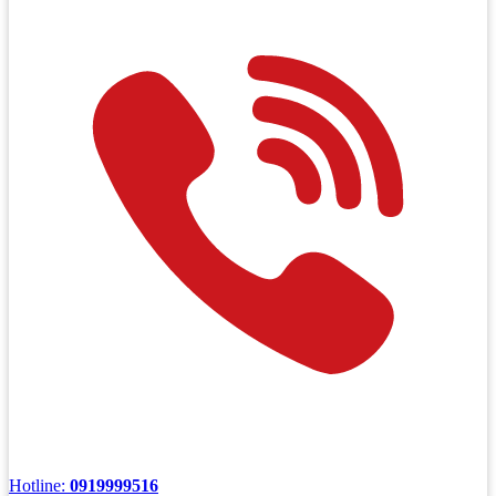
Hotline:
0919999516