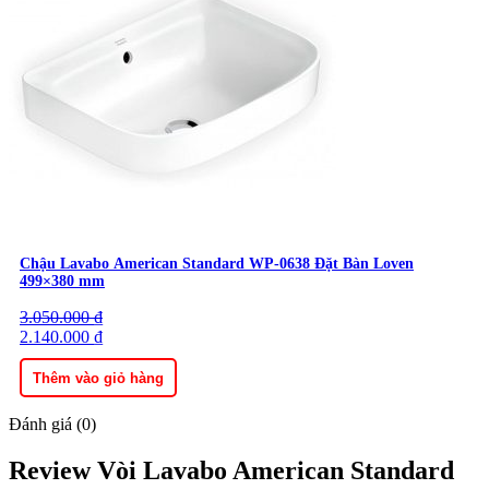
Chậu Lavabo American Standard WP-0638 Đặt Bàn Loven
499×380 mm
3.050.000
Giá
Giá
₫
gốc
2.140.000
hiện
₫
là:
tại
3.050.000 ₫.
là:
Thêm vào giỏ hàng
2.140.000 ₫.
Đánh giá (0)
Review Vòi Lavabo American Standard