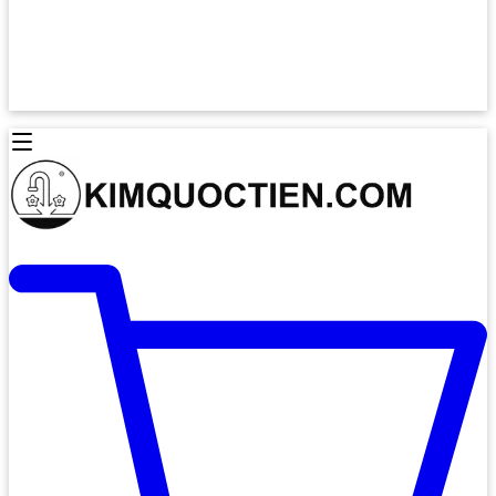
Lò Nướng Âm Tủ
Lò Nướng Bosch
Lò Nướng Độc lập
Lò Nướng Hafele
Thiết Bị Vệ Sinh
Máy Hút Mùi
Thiết Bị Vệ Sinh INAX
Máy Hút Khử Mùi Classic
Thiết Bị Vệ Sinh TOTO
Máy Hút Khử Mùi Đảo
Thiết Bị Vệ Sinh Cotto
Máy Hút Mùi Áp Tường
Thiết Bị Vệ Sinh CAESAR
Máy Hút Mùi Âm Trần
Thiết Bị Vệ Sinh American Standard
Máy Rửa Chén Bát
Thiết Bị Vệ Sinh BELLO
Máy Rửa Chén Âm Toàn Phần
Thiết Bị Vệ Sinh VIGLACERA
Máy Rửa Chén Bát 12 Bộ
Thiết Bị Vệ Sinh THIÊN THANH
Máy Rửa Chén Bát Bán Âm
Thiết Bị Bếp