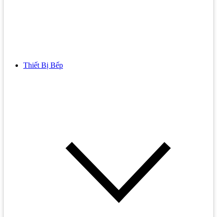
Thiết Bị Bếp
Bồn Cầu
Bồn cầu TOTO
Bồn cầu INAX
Bồn Cầu Thông Minh
Bồn Cầu 1 Khối
Bồn Cầu 2 Khối
Bồn Cầu Trẻ Em
Bồn cầu AMERICAN STANDARD
Bồn cầu CAESAR
Bồn Cầu COTTO