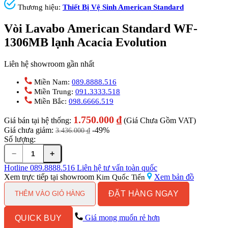
Thương hiệu:
Thiết Bị Vệ Sinh American Standard
Vòi Lavabo American Standard WF-
1306MB lạnh Acacia Evolution
Liên hệ showroom gần nhất
Miền Nam:
089.8888.516
Miền Trung:
091.3333.518
Miền Bắc:
098.6666.519
1.750.000
₫
Giá bán tại hệ thống:
(Giá Chưa Gồm VAT)
Giá chưa giảm:
-49%
3.436.000
₫
Số lượng:
−
+
Vòi
Lavabo
Hotline
089.8888.516
Liên hệ tư vấn toàn quốc
American
Xem trực tiếp tại showroom
Xem bản đồ
Kim Quốc Tiến
Standard
ĐẶT HÀNG NGAY
WF-
THÊM VÀO GIỎ HÀNG
1306MB
lạnh
Giá mong muốn rẻ hơn
QUICK BUY
Acacia