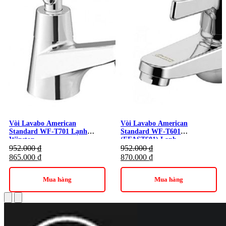
Vòi Lavabo American
Vòi Lavabo American
Standard WF-T701 Lạnh
Standard WF-T601
Winston
(FFAST601) Lạnh
952.000
₫
952.000
₫
865.000
₫
870.000
₫
Mua hàng
Mua hàng