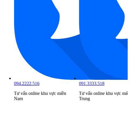
091.3333.518
098.6666.519
vực
miền
Tư vấn online khu vực
miền
Tư vấn online khu 
Trung
Bắc