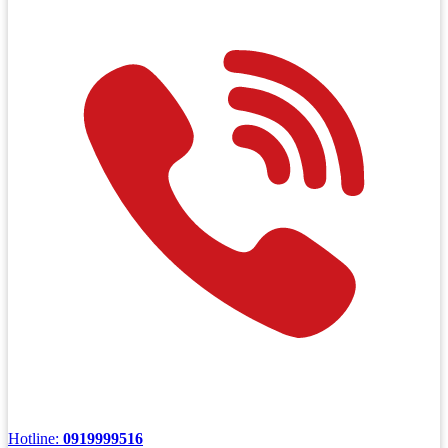
Hotline:
0919999516