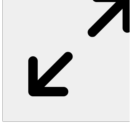
Vật Liệu Nước
Thiết Bị Nước STIEBEL ELTRON
Thiết Bị Nước ARISTON
Thiết Bị Nước TÂN Á ĐẠI THÀNH