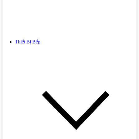
Thiết Bị Bếp
Bồn Cầu
Bồn cầu TOTO
Bồn cầu INAX
Bồn Cầu Thông Minh
Bồn Cầu 1 Khối
Bồn Cầu 2 Khối
Bồn Cầu Trẻ Em
Bồn cầu AMERICAN STANDARD
Bồn cầu CAESAR
Bồn Cầu COTTO