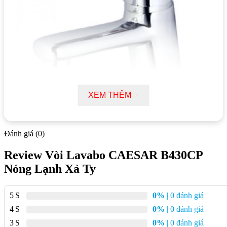
XEM THÊM
Đánh giá (0)
Review Vòi Lavabo CAESAR B430CP
Thông số kĩ thuật vòi Lavabo CAESAR
Nóng Lạnh Xả Ty
B430CP nóng lạnh xả ty
5
0%
| 0 đánh giá
Chất liệu:
Đồng thau
4
0%
| 0 đánh giá
Van điều khiển:
Van sứ
3
0%
| 0 đánh giá