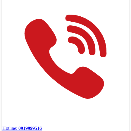
Hotline:
0919999516