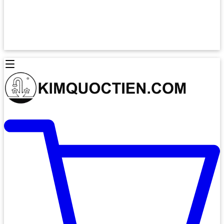
Lò Nướng Âm Tủ
Lò Nướng Bosch
Lò Nướng Độc lập
Lò Nướng Hafele
Thiết Bị Vệ Sinh
Máy Hút Mùi
Thiết Bị Vệ Sinh INAX
Máy Hút Khử Mùi Classic
Thiết Bị Vệ Sinh TOTO
Máy Hút Khử Mùi Đảo
Thiết Bị Vệ Sinh Cotto
Máy Hút Mùi Áp Tường
Thiết Bị Vệ Sinh CAESAR
Máy Hút Mùi Âm Trần
Thiết Bị Vệ Sinh American Standard
Máy Rửa Chén Bát
Thiết Bị Vệ Sinh BELLO
Máy Rửa Chén Âm Toàn Phần
Thiết Bị Vệ Sinh VIGLACERA
Máy Rửa Chén Bát 12 Bộ
Thiết Bị Vệ Sinh THIÊN THANH
Máy Rửa Chén Bát Bán Âm
Thiết Bị Bếp