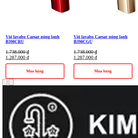
Vòi lavabo Caesar nóng lạnh
Vòi lavabo Caesar nóng lạnh
B390CRU
B390CGU
1.738.000
₫
1.738.000
₫
1.287.000
₫
1.287.000
₫
Mua hàng
Mua hàng