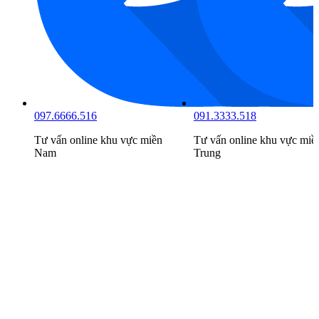
091.3333.518
098.6666.519
ền
Tư vấn online khu vực
miền
Tư vấn online khu vực
mi
Trung
Bắc