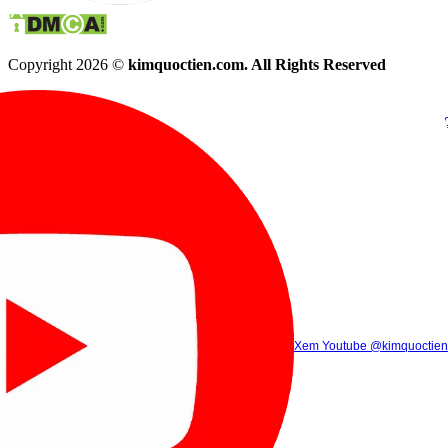
Copyright 2026 ©
kimquoctien.com. All Rights Reserved
Chat Facebook
Chat Zalo
(8h00 - 21h30)
(8h00 - 21h3
Xem Tik Tok
Xem Youtube
Gọi điện
@kimquoctienoffi
(8h00 - 21h30)
@kimquoctien