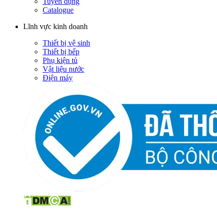
Tuyển dụng
Catalogue
Lĩnh vực kinh doanh
Thiết bị vệ sinh
Thiết bị bếp
Phụ kiện tủ
Vật liệu nước
Điện máy