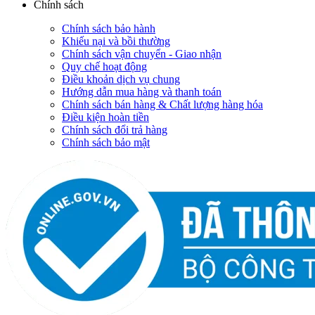
Chính sách
Chính sách bảo hành
Khiếu nại và bồi thường
Chính sách vận chuyển - Giao nhận
Quy chế hoạt động
Điều khoản dịch vụ chung
Hướng dẫn mua hàng và thanh toán
Chính sách bán hàng & Chất lượng hàng hóa
Điều kiện hoàn tiền
Chính sách đổi trả hàng
Chính sách bảo mật