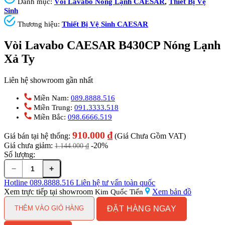
Danh mục:
Vòi Lavabo Nóng Lạnh CAESAR
,
Thiết Bị Vệ
Sinh
Thương hiệu:
Thiết Bị Vệ Sinh CAESAR
Vòi Lavabo CAESAR B430CP Nóng Lạnh
Xả Ty
Liên hệ showroom gần nhất
Miền Nam:
089.8888.516
Miền Trung:
091.3333.518
Miền Bắc:
098.6666.519
910.000
₫
Giá bán tại hệ thống:
(Giá Chưa Gồm VAT)
Giá chưa giảm:
-20%
1.144.000
₫
Số lượng:
−
+
Vòi
Lavabo
Hotline
089.8888.516
Liên hệ tư vấn toàn quốc
CAESAR
Xem trực tiếp tại showroom
Xem bản đồ
Kim Quốc Tiến
B430CP
ĐẶT HÀNG NGAY
Nóng
THÊM VÀO GIỎ HÀNG
Lạnh