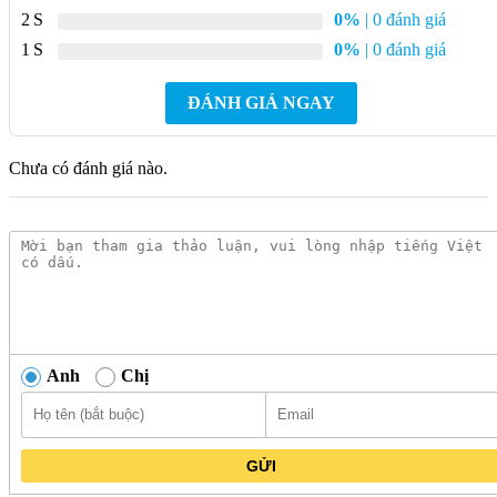
Lớp mạ:
Crom – Niken
2
0%
| 0 đánh giá
Áp lực nước:
0.05 MPa ~ 0.75 MPa
1
0%
| 0 đánh giá
Kích thước:
Chiều cao đầu vòi H1: 60 mm
ĐÁNH GIÁ NGAY
Chiều cao vòi H: 138 mm
Chưa có đánh giá nào.
Chiều dài vòi L: 112 mm
Bộ xả:
Xả ty
Xuất xứ:
Việt Nam
Bảo hành:
2 năm
Đặc điểm nổi bật vòi Lavabo CAESAR
B430CP nóng lạnh xả ty
Anh
Chị
Thiết kế hiện đại:
Kiểu dáng thanh lịch, sang trọng phù
hợp với mọi phong cách phòng tắm.
Chất liệu cao cấp:
Đồng thau nguyên chất, mạ Crom –
GỬI
Niken sáng bóng, bền bỉ theo thời gian.