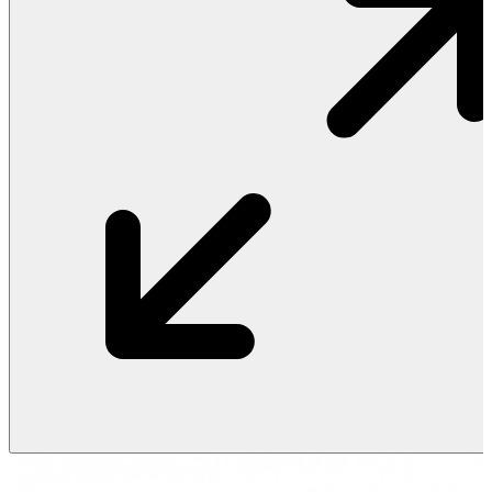
Vật Liệu Nước
Thiết Bị Nước STIEBEL ELTRON
Thiết Bị Nước ARISTON
Thiết Bị Nước TÂN Á ĐẠI THÀNH