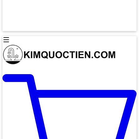
Lò Nướng Âm Tủ
Lò Nướng Bosch
Lò Nướng Độc lập
Lò Nướng Hafele
Thiết Bị Vệ Sinh
Máy Hút Mùi
Thiết Bị Vệ Sinh INAX
Máy Hút Khử Mùi Classic
Thiết Bị Vệ Sinh TOTO
Máy Hút Khử Mùi Đảo
Thiết Bị Vệ Sinh Cotto
Máy Hút Mùi Áp Tường
Thiết Bị Vệ Sinh CAESAR
Máy Hút Mùi Âm Trần
Thiết Bị Vệ Sinh American Standard
Máy Rửa Chén Bát
Thiết Bị Vệ Sinh BELLO
Máy Rửa Chén Âm Toàn Phần
Thiết Bị Vệ Sinh VIGLACERA
Máy Rửa Chén Bát 12 Bộ
Thiết Bị Vệ Sinh THIÊN THANH
Máy Rửa Chén Bát Bán Âm
Thiết Bị Bếp