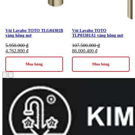
Vòi Lavabo TOTO TLG04301B
Vòi Lavabo TOTO
vàng hồng mờ
TLP03301A1 vàng hồng mờ
5.950.000
₫
107.500.000
₫
4.762.800
₫
86.000.400
₫
Mua hàng
Mua hàng
Tất cả những tính năng trên giúp sản phẩm Vòi Lavabo TOTO
TLG08305B#PBR Gật Gù Nóng Lạnh GC trở thành một lựa
chọn tuyệt vời cho cả hộ gia đình và các công trình công cộng,
mang lại sự tiện lợi, thoải mái và độ bền cho người sử dụng.