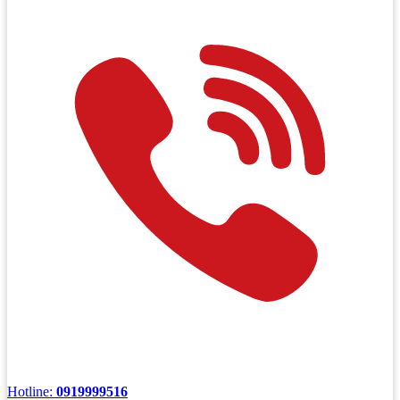
Hotline:
0919999516