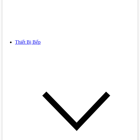
Thiết Bị Bếp
Bồn Cầu
Bồn cầu TOTO
Bồn cầu INAX
Bồn Cầu Thông Minh
Bồn Cầu 1 Khối
Bồn Cầu 2 Khối
Bồn Cầu Trẻ Em
Bồn cầu AMERICAN STANDARD
Bồn cầu CAESAR
Bồn Cầu COTTO