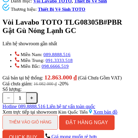
Danh mục:
Vòi Lavabo TOTO
,
Thiết Bị Vệ Sinh
Thương hiệu:
Thiết Bị Vệ Sinh TOTO
Vòi Lavabo TOTO TLG08305B#PBR
Gật Gù Nóng Lạnh GC
Liên hệ showroom gần nhất
Miền Nam:
089.8888.516
Miền Trung:
091.3333.518
Miền Bắc:
098.6666.519
12.863.000
₫
Giá bán tại hệ thống:
(Giá Chưa Gồm VAT)
Giá chưa giảm:
-20%
16.082.000
₫
Số lượng:
−
+
Vòi
Lavabo
Hotline
089.8888.516
Liên hệ tư vấn toàn quốc
TOTO
Xem trực tiếp tại showroom
Xem bản đồ
Kim Quốc Tiến
TLG08305B#PBR
ĐẶT HÀNG NGAY
Gật
THÊM VÀO GIỎ HÀNG
Gù
Nóng
Giá mong muốn rẻ hơn
QUICK BUY