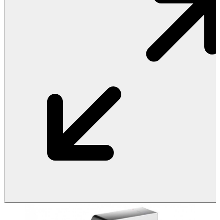
Vật Liệu Nước
Thiết Bị Nước STIEBEL ELTRON
Thiết Bị Nước ARISTON
Thiết Bị Nước TÂN Á ĐẠI THÀNH