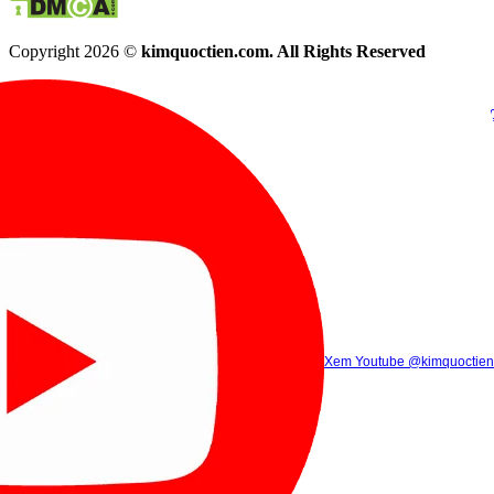
Copyright 2026 ©
kimquoctien.com. All Rights Reserved
Chat Facebook
Chat Zalo
(8h00 - 21h30)
(8h00 - 21h3
Xem Tik Tok
Xem Youtube
Gọi điện
@kimquoctienoffi
(8h00 - 21h30)
@kimquoctien