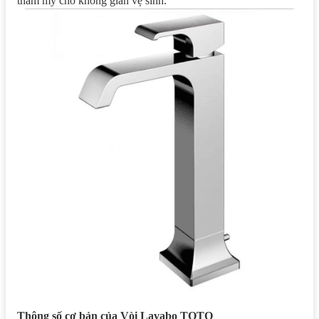
thẩm mỹ cho không gian vệ sinh.
Thông số cơ bản của Vòi Lavabo TOTO