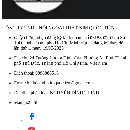
Kim Quốc Tiến
là một trong những đại lý phân phối sản phẩm
thiết bị vệ sinh
TOTO chính hãng và uy tín tại Việt Nam.
Khách hàng có thể tìm thấy nhiều loại sản phẩm TOTO khác
nhau tại Kim Quốc Tiến, bao gồm bồn cầu, chậu rửa, vòi sen
CÔNG TY TNHH NỘI NGOẠI THẤT KIM QUỐC TIẾN
và các thiết bị vệ sinh khác với nhiều mẫu mã và kiểu dáng
Giấy chứng nhận đăng ký kinh doanh số 0318800255 do Sở
khác nhau.
Tài Chính Thành phố Hồ Chí Minh cấp và đăng ký thay đổi
lần thứ 1, ngày 19/05/2025
Ngoài ra, Kim Quốc Tiến cũng có các chương trình khuyến
mãi và giá ưu đãi hấp dẫn cho khách hàng, liên hệ với chúng
Địa chỉ: 24 Đường Lương Định Của, Phường An Phú, Thành
tôi để được tư vấn và đặt hàng các sản phẩm TOTO chính
phố Thủ Đức, Thành phố Hồ Chí Minh, Việt Nam
hãng, đảm bảo chất lượng và giá cả hợp lý.
Điện thoại: 0898888516
Email: kinhdoanh.kimquoctien@gmail.com
Đại diện pháp luật: NGUYỄN ĐÌNH THỊNH
Mạng xã hội: