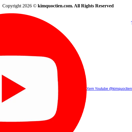
Copyright 2026 ©
kimquoctien.com. All Rights Reserved
Chat Facebook
Chat Zalo
(8h00 - 21h30)
(8h00 - 21h3
Xem Tik Tok
Xem Youtube
Gọi điện
@kimquoctienoffi
(8h00 - 21h30)
@kimquoctien