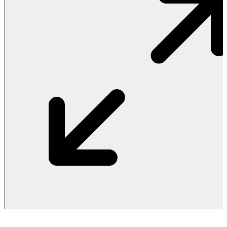
Vật Liệu Nước
Thiết Bị Nước STIEBEL ELTRON
Thiết Bị Nước ARISTON
Thiết Bị Nước TÂN Á ĐẠI THÀNH