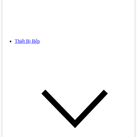
Thiết Bị Bếp
Bồn Cầu
Bồn cầu TOTO
Bồn cầu INAX
Bồn Cầu Thông Minh
Bồn Cầu 1 Khối
Bồn Cầu 2 Khối
Bồn Cầu Trẻ Em
Bồn cầu AMERICAN STANDARD
Bồn cầu CAESAR
Bồn Cầu COTTO