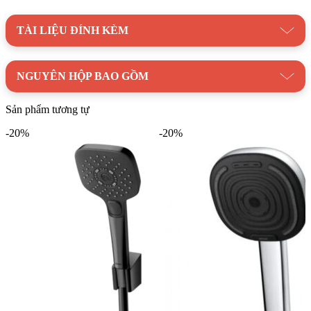
Tính Năng Của Vòi Sen COTTO
TÀI LIỆU ĐÍNH KÈM
CT2164A Nóng Lạnh
Chức năng nóng lạnh:
Vòi sen cho phép bạn điều chỉnh
NGUYÊN HỘP BAO GỒM
nhiệt độ nước theo ý muốn, phù hợp với mọi thời tiết.
Dễ dàng lắp đặt:
Vòi sen được thiết kế đơn giản, dễ dàng
Sản phẩm tương tự
lắp đặt và sử dụng.
-20%
-20%
Hãy nâng tầm trải nghiệm tắm của bạn với Vòi Sen COTTO
CT2164A Nóng Lạnh! Kim Quốc Tiến tự hào là nhà cung cấp
chính hãng sản phẩm COTTO với giá cả cạnh tranh và dịch vụ
khách hàng chuyên nghiệp.
Liên hệ ngay với Kim Quốc Tiến để được tư vấn và đặt mua
sản phẩm!
Danh mục:
Thiết Bị Vệ Sinh
|
Vòi Sen Tắm
|
Vòi Sen COTTO
Thương hiệu:
Thiết Bị Vệ Sinh Cotto