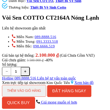
Danh mục:
Vòi Sen COTTO
,
Thiết Bị Vệ Sinh
Thương hiệu:
Thiết Bị Vệ Sinh Cotto
Vòi Sen COTTO CT2164A Nóng Lạnh
Liên hệ showroom gần nhất
Miền Nam:
089.8888.516
Miền Trung:
091.3333.518
Miền Bắc:
098.6666.519
2.100.000
₫
Giá bán tại hệ thống:
(Giá Chưa Gồm VAT)
Giá chưa giảm:
-40%
3.500.000
₫
Số lượng:
−
+
Vòi
Sen
Hotline
089.8888.516
Liên hệ tư vấn toàn quốc
COTTO
Xem trực tiếp tại showroom
Xem bản đồ
Kim Quốc Tiến
CT2164A
ĐẶT HÀNG NGAY
Nóng
THÊM VÀO GIỎ HÀNG
Lạnh
số
Giá mong muốn rẻ hơn
QUICK BUY
lượng