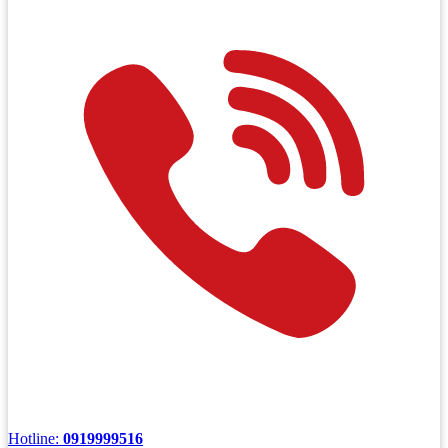
Hotline:
0919999516