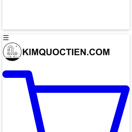
Lò Nướng Âm Tủ
Lò Nướng Bosch
Lò Nướng Độc lập
Lò Nướng Hafele
Thiết Bị Vệ Sinh
Máy Hút Mùi
Thiết Bị Vệ Sinh INAX
Máy Hút Khử Mùi Classic
Thiết Bị Vệ Sinh TOTO
Máy Hút Khử Mùi Đảo
Thiết Bị Vệ Sinh Cotto
Máy Hút Mùi Áp Tường
Thiết Bị Vệ Sinh CAESAR
Máy Hút Mùi Âm Trần
Thiết Bị Vệ Sinh American Standard
Máy Rửa Chén Bát
Thiết Bị Vệ Sinh BELLO
Máy Rửa Chén Âm Toàn Phần
Thiết Bị Vệ Sinh VIGLACERA
Máy Rửa Chén Bát 12 Bộ
Thiết Bị Vệ Sinh THIÊN THANH
Máy Rửa Chén Bát Bán Âm
Thiết Bị Bếp