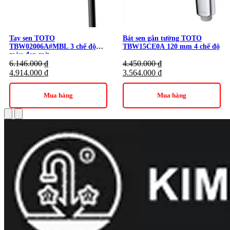
Tay sen TOTO
Bát sen gắn tường TOTO
TBW02006A#MBL 3 chế độ
TBW15CE0A 120 mm 4 chế độ
màu đen mờ
6.146.000
₫
4.450.000
₫
4.914.000
₫
3.564.000
₫
Mua hàng
Mua hàng