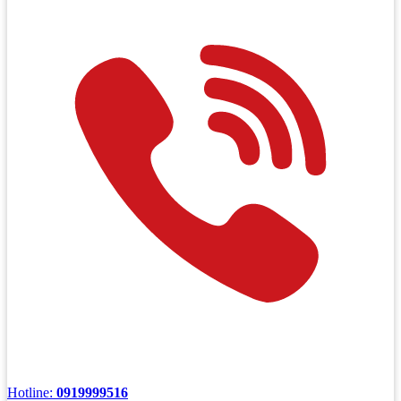
Hotline:
0919999516