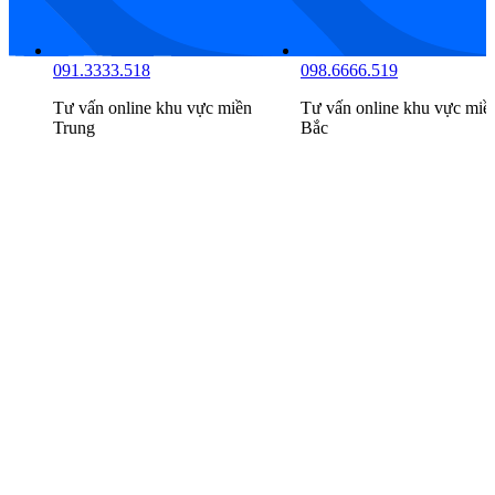
098.6666.516
091.3333.518
Tư vấn online khu vực
miền
Tư vấn online khu vực
miề
Nam
Trung