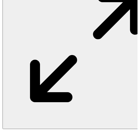
Vật Liệu Nước
Thiết Bị Nước STIEBEL ELTRON
Thiết Bị Nước ARISTON
Thiết Bị Nước TÂN Á ĐẠI THÀNH