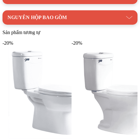
Thương hiệu:
Thiết bị vệ sinh THIÊN THANH
NGUYÊN HỘP BAO GỒM
Sản phẩm tương tự
-20%
-20%