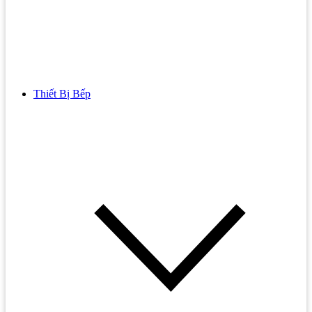
Thiết Bị Bếp
Bồn Cầu
Bồn cầu TOTO
Bồn cầu INAX
Bồn Cầu Thông Minh
Bồn Cầu 1 Khối
Bồn Cầu 2 Khối
Bồn Cầu Trẻ Em
Bồn cầu AMERICAN STANDARD
Bồn cầu CAESAR
Bồn Cầu COTTO