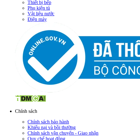
Thiết bị bếp
Phụ kiện tủ
Vật liệu nước
Điện máy
Chính sách
Chính sách bảo hành
Khiếu nại và bồi thường
Chính sách vận chuyển - Giao nhận
Quy chế hoạt động