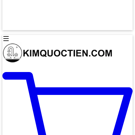
Lò Nướng Âm Tủ
Lò Nướng Bosch
Lò Nướng Độc lập
Lò Nướng Hafele
Thiết Bị Vệ Sinh
Máy Hút Mùi
Thiết Bị Vệ Sinh INAX
Máy Hút Khử Mùi Classic
Thiết Bị Vệ Sinh TOTO
Máy Hút Khử Mùi Đảo
Thiết Bị Vệ Sinh Cotto
Máy Hút Mùi Áp Tường
Thiết Bị Vệ Sinh CAESAR
Máy Hút Mùi Âm Trần
Thiết Bị Vệ Sinh American Standard
Máy Rửa Chén Bát
Thiết Bị Vệ Sinh BELLO
Máy Rửa Chén Âm Toàn Phần
Thiết Bị Vệ Sinh VIGLACERA
Máy Rửa Chén Bát 12 Bộ
Thiết Bị Vệ Sinh THIÊN THANH
Máy Rửa Chén Bát Bán Âm
Thiết Bị Bếp