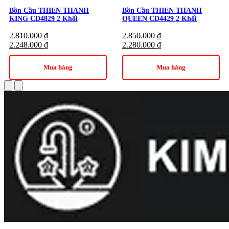
Bồn Cầu THIÊN THANH
Bồn Cầu THIÊN THANH
KING CD4829 2 Khối
QUEEN CD4429 2 Khối
2.810.000
₫
2.850.000
₫
2.248.000
₫
2.280.000
₫
Mua hàng
Mua hàng