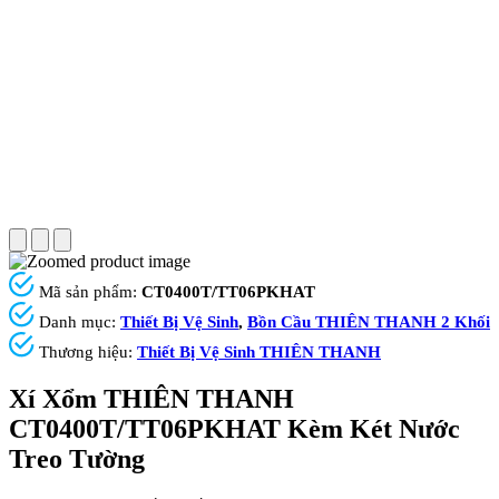
Mã sản phẩm:
CT0400T/TT06PKHAT
Danh mục:
Thiết Bị Vệ Sinh
,
Bồn Cầu THIÊN THANH 2 Khối
Thương hiệu:
Thiết Bị Vệ Sinh THIÊN THANH
Xí Xổm THIÊN THANH
CT0400T/TT06PKHAT Kèm Két Nước
Treo Tường