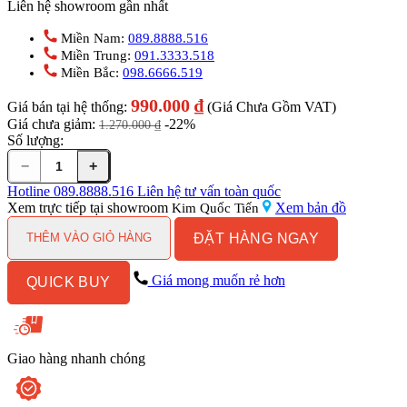
Liên hệ showroom gần nhất
Miền Nam:
089.8888.516
Miền Trung:
091.3333.518
Miền Bắc:
098.6666.519
990.000
₫
Giá bán tại hệ thống:
(Giá Chưa Gồm VAT)
Giá chưa giảm:
-22%
1.270.000
₫
Số lượng:
−
+
Xí
Xổm
Hotline
089.8888.516
Liên hệ tư vấn toàn quốc
THIÊN
Xem trực tiếp tại showroom
Xem bản đồ
Kim Quốc Tiến
THANH
ĐẶT HÀNG NGAY
CT0400T/TT06PKHAT
THÊM VÀO GIỎ HÀNG
Kèm
Két
Giá mong muốn rẻ hơn
QUICK BUY
Nước
Treo
Tường
số
lượng
Giao hàng nhanh chóng