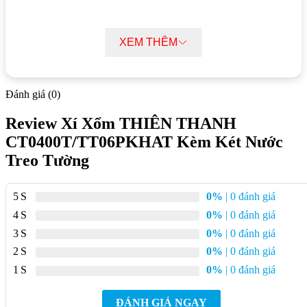
Thông số kĩ thuật xí xổm THIÊN THANH
CT0400T/TT06PKHAT kèm két nước
XEM THÊM
Treo tường
Kích thước:
504
415
242mm
Đánh giá (0)
Tâm xả:
340mm
Review Xí Xổm THIÊN THANH
Hệ thống xả:
Xả vành
CT0400T/TT06PKHAT Kèm Két Nước
Chất liệu:
Men sứ
Treo Tường
Màu sắc:
Trắng
Xuất xứ:
Việt Nam
5
0%
| 0 đánh giá
4
0%
| 0 đánh giá
Đặc điểm nổi bật xí xổm THIÊN THANH
3
0%
| 0 đánh giá
CT0400T/TT06PKHAT kèm két nước
2
0%
| 0 đánh giá
Treo tường
1
0%
| 0 đánh giá
Thiết kế nhỏ gọn:
Kích thước 504
415
242mm, phù hợp với
ĐÁNH GIÁ NGAY