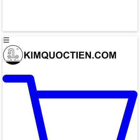
Lò Nướng Âm Tủ
Lò Nướng Bosch
Lò Nướng Độc lập
Lò Nướng Hafele
Thiết Bị Vệ Sinh
Máy Hút Mùi
Thiết Bị Vệ Sinh INAX
Máy Hút Khử Mùi Classic
Thiết Bị Vệ Sinh TOTO
Máy Hút Khử Mùi Đảo
Thiết Bị Vệ Sinh Cotto
Máy Hút Mùi Áp Tường
Thiết Bị Vệ Sinh CAESAR
Máy Hút Mùi Âm Trần
Thiết Bị Vệ Sinh American Standard
Máy Rửa Chén Bát
Thiết Bị Vệ Sinh BELLO
Máy Rửa Chén Âm Toàn Phần
Thiết Bị Vệ Sinh VIGLACERA
Máy Rửa Chén Bát 12 Bộ
Thiết Bị Vệ Sinh THIÊN THANH
Máy Rửa Chén Bát Bán Âm
Thiết Bị Bếp