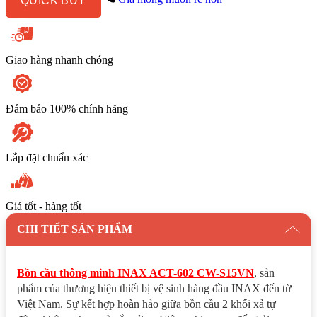
QUICK BUY
rửa
cơ
xả
cảm
ứng
Giao hàng nhanh chóng
số
lượng
Đảm bảo 100% chính hãng
Lắp đặt chuẩn xác
Giá tốt - hàng tốt
CHI TIẾT SẢN PHẨM
Bồn cầu thông minh INAX ACT-602 CW-S15VN
, sản
phẩm của thương hiệu thiết bị vệ sinh hàng đầu INAX đến từ
Việt Nam. Sự kết hợp hoàn hảo giữa bồn cầu 2 khối xả tự