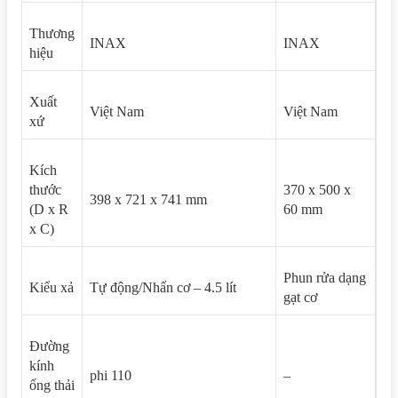
Thương
INAX
INAX
hiệu
Xuất
Việt Nam
Việt Nam
xứ
Kích
thước
370 x 500 x
398 x 721 x 741 mm
(D x R
60 mm
x C)
Phun rửa dạng
Kiểu xả
Tự động/Nhấn cơ – 4.5 lít
gạt cơ
Đường
kính
phi 110
–
ống thải