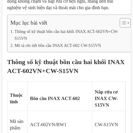
động không chạm và nắp rửa cơ tiện nghi, mang đến trải
nghiệm vệ sinh hiện đại và thoải mái cho gia đình bạn.
Mục lục bài viết
Thông số kỹ thuật bồn cầu hai khối INAX ACT-602VN+CW-
S15VN
Mô tả chi tiết bồn cầu INAX ACT-602 CW-S15VN
Thông số kỹ thuật bồn cầu hai khối INAX
ACT-602VN+CW-S15VN
Nắp rửa cơ
Thuộc
Bồn cầu INAX ACT-602
INAX CW-
tính
S15VN
Mã sản
ACT-602VN/BW1
CW-S15VN
phẩm