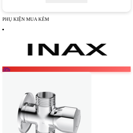
PHỤ KIỆN MUA KÈM
-9%
Bồn cầu thông minh INAX ACT-602 CW-S15VN là sự kết hợp hoàn
hảo giữa thiết kế hiện đại và công nghệ tiên tiến
Thân bồn cầu ACT-602 được thiết kế ít góc cạnh, giúp việc
chùi rửa trở nên dễ dàng và hạn chế tối đa cặn bẩn, ố vàng theo
thời gian. Đặc biệt, thiết kế vành kín Rimless không chỉ tạo vẻ
sang trọng mà còn giúp vệ sinh lòng bồn cầu một cách hiệu
quả. Công nghệ tráng men Aqua Ceramic siêu ưa nước giúp
ngăn chặn bám bẩn và đọng nước, duy trì bề mặt sứ luôn trắng
sạch đến 100 năm.