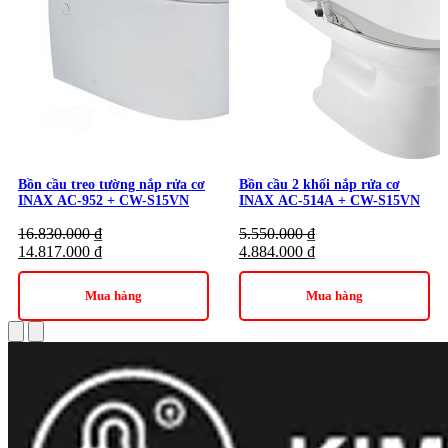
Bồn cầu treo tường nắp rửa cơ
Bồn cầu 2 khối nắp rửa cơ
INAX AC-952 + CW-S15VN
INAX AC-514A + CW-S15VN
16.830.000
₫
5.550.000
₫
14.817.000
₫
4.884.000
₫
Mua hàng
Mua hàng