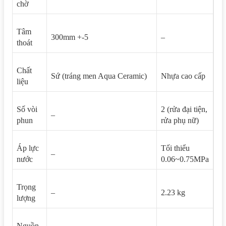
chờ
Tâm
300mm +-5
–
thoát
Chất
Sứ (tráng men Aqua Ceramic)
Nhựa cao cấp
liệu
Số vòi
2 (rửa đại tiện,
–
phun
rửa phụ nữ)
Áp lực
Tối thiểu
–
nước
0.06~0.75MPa
Trọng
–
2.23 kg
lượng
Nguồn