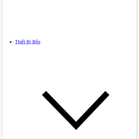
Thiết Bị Bếp
Bồn Cầu
Bồn cầu TOTO
Bồn cầu INAX
Bồn Cầu Thông Minh
Bồn Cầu 1 Khối
Bồn Cầu 2 Khối
Bồn Cầu Trẻ Em
Bồn cầu AMERICAN STANDARD
Bồn cầu CAESAR
Bồn Cầu COTTO