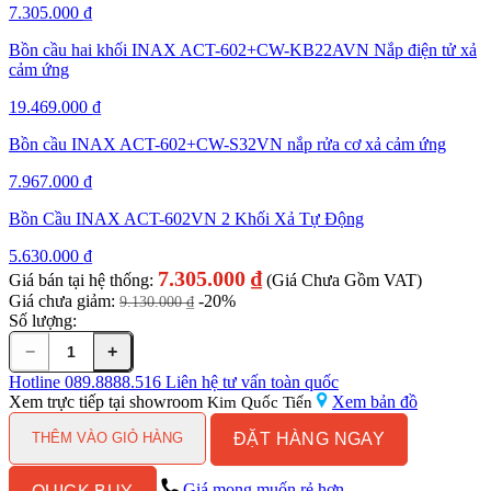
7.305.000
₫
Bồn cầu hai khối INAX ACT-602+CW-KB22AVN Nắp điện tử xả
cảm ứng
19.469.000
₫
Bồn cầu INAX ACT-602+CW-S32VN nắp rửa cơ xả cảm ứng
7.967.000
₫
Bồn Cầu INAX ACT-602VN 2 Khối Xả Tự Động
5.630.000
₫
7.305.000
₫
Giá bán tại hệ thống:
(Giá Chưa Gồm VAT)
Giá chưa giảm:
-20%
9.130.000
₫
Số lượng:
−
+
Bồn
cầu
Hotline
089.8888.516
Liên hệ tư vấn toàn quốc
INAX
Xem trực tiếp tại showroom
Xem bản đồ
Kim Quốc Tiến
ACT-
ĐẶT HÀNG NGAY
602VN+CW-
THÊM VÀO GIỎ HÀNG
S15VN
Nắp
Giá mong muốn rẻ hơn