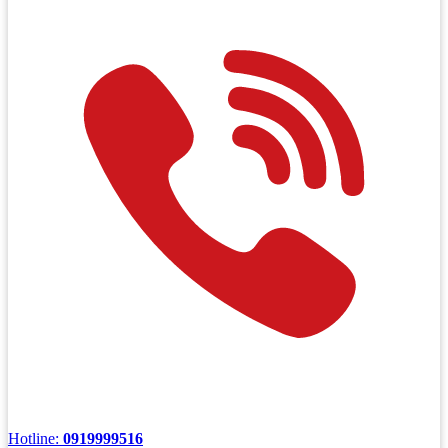
Hotline:
0919999516