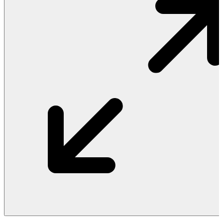
Vật Liệu Nước
Thiết Bị Nước STIEBEL ELTRON
Thiết Bị Nước ARISTON
Thiết Bị Nước TÂN Á ĐẠI THÀNH