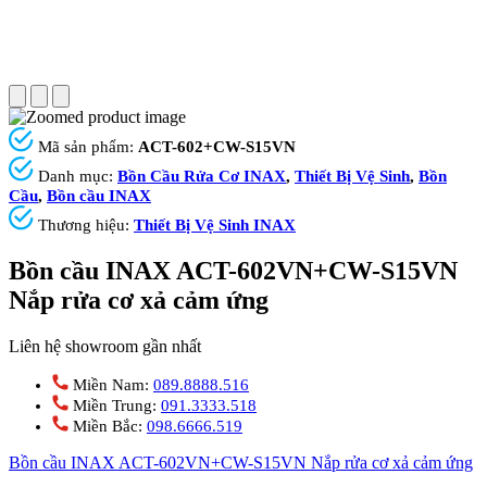
Mã sản phẩm:
ACT-602+CW-S15VN
Danh mục:
Bồn Cầu Rửa Cơ INAX
,
Thiết Bị Vệ Sinh
,
Bồn
Cầu
,
Bồn cầu INAX
Thương hiệu:
Thiết Bị Vệ Sinh INAX
Bồn cầu INAX ACT-602VN+CW-S15VN
Nắp rửa cơ xả cảm ứng
Liên hệ showroom gần nhất
Miền Nam:
089.8888.516
Miền Trung:
091.3333.518
Miền Bắc:
098.6666.519
Bồn cầu INAX ACT-602VN+CW-S15VN Nắp rửa cơ xả cảm ứng