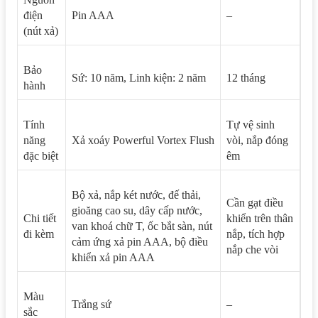
điện
Pin AAA
–
(nút xả)
Bảo
Sứ: 10 năm, Linh kiện: 2 năm
12 tháng
hành
Tính
Tự vệ sinh
năng
Xả xoáy Powerful Vortex Flush
vòi, nắp đóng
đặc biệt
êm
Bộ xả, nắp két nước, đế thải,
Cần gạt điều
gioăng cao su, dây cấp nước,
Chi tiết
khiển trên thân
van khoá chữ T, ốc bắt sàn, nút
đi kèm
nắp, tích hợp
cảm ứng xả pin AAA, bộ điều
nắp che vòi
khiển xả pin AAA
Màu
Trắng sứ
–
sắc